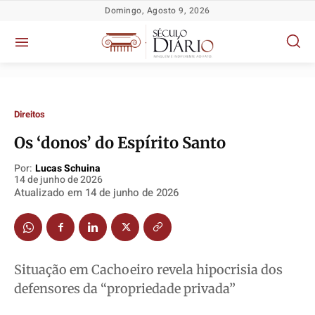
Domingo, Agosto 9, 2026
Direitos
Os ‘donos’ do Espírito Santo
Por:
Lucas Schuina
14 de junho de 2026
Atualizado em
14 de junho de 2026
Política
Política
Política
Política
Socioeconômicas
Socioeconômicas
Socioeconômicas
Socioeconômicas
TV Século
TV Século
TV Século
TV Século
Situação em Cachoeiro revela hipocrisia dos
Justiça
Justiça
Justiça
Justiça
defensores da “propriedade privada”
Educação
Educação
Educação
Educação
Segurança
Segurança
Segurança
Segurança