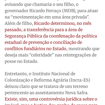
avisando que chamaria o seu filho, o
governador Ricardo Ferraço (MDB), para atuar
Quem Somos
Quem Somos
Quem Somos
Quem Somos
na “movimentação em uma área privada”.
Expediente
Expediente
Expediente
Expediente
Além de filho,
Ricardo determinou, no mês
Contato
Contato
Contato
Contato
passado, a transferência para a área de
Anuncie
Anuncie
Anuncie
Anuncie
Segurança Pública da coordenação da política
estadual de prevenção e conciliação de
Termos de Uso
Termos de Uso
Termos de Uso
Termos de Uso
conflitos fundiários no Estado
, mostrando que
deseja mais “celeridade” nas reintegrações de
Privacidade
Privacidade
Privacidade
Privacidade
posse no Estado.
Entretanto, o Instituto Nacional de
Colonização e Reforma Agrária (Incra-ES)
deixou claro que se tratava de um terreno
pertencente ao assentamento Nova Safra.
Existe, sim, uma controvérsia jurídica sobre o