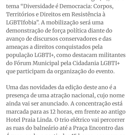
tema “Diversidade é Democracia: Corpos,
Territórios e Direitos em Resistência à
Quem Somos
Quem Somos
Quem Somos
Quem Somos
LGBTIfobia”. A mobilização será uma
Expediente
Expediente
Expediente
Expediente
demonstração de força política diante do
Contato
Contato
Contato
Contato
avanço de discursos conservadores e das
Anuncie
Anuncie
Anuncie
Anuncie
ameaças a direitos conquistados pela
população LGBTI+, como destacam militantes
do Fórum Municipal pela Cidadania LGBTI+
Termos de Uso
Termos de Uso
Termos de Uso
Termos de Uso
que participam da organização do evento.
Privacidade
Privacidade
Privacidade
Privacidade
Uma das novidades da edição deste ano é a
presença de uma atração nacional, cujo nome
ainda vai ser anunciado. A concentração está
marcada para as 12 horas, em frente ao antigo
Hotel Praia Linda. O trio elétrico vai percorrer
as ruas do balneário até a Praça Encontro das