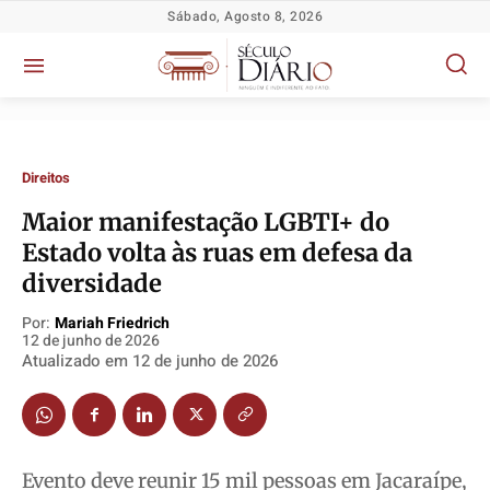
Sábado, Agosto 8, 2026
Direitos
Maior manifestação LGBTI+ do
Estado volta às ruas em defesa da
diversidade
Por:
Mariah Friedrich
Política
Política
Política
Política
12 de junho de 2026
Atualizado em
12 de junho de 2026
Socioeconômicas
Socioeconômicas
Socioeconômicas
Socioeconômicas
TV Século
TV Século
TV Século
TV Século
Justiça
Justiça
Justiça
Justiça
Educação
Educação
Educação
Educação
Evento deve reunir 15 mil pessoas em Jacaraípe,