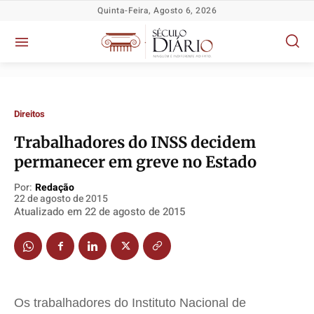
Quinta-Feira, Agosto 6, 2026
Direitos
Trabalhadores do INSS decidem
Política
Política
Política
Política
permanecer em greve no Estado
Socioeconômicas
Socioeconômicas
Socioeconômicas
Socioeconômicas
Por:
Redação
TV Século
TV Século
TV Século
TV Século
22 de agosto de 2015
Atualizado em
22 de agosto de 2015
Justiça
Justiça
Justiça
Justiça
Educação
Educação
Educação
Educação
Segurança
Segurança
Segurança
Segurança
Meio Ambiente
Meio Ambiente
Meio Ambiente
Meio Ambiente
Saúde
Saúde
Saúde
Saúde
Os trabalhadores do Instituto Nacional de