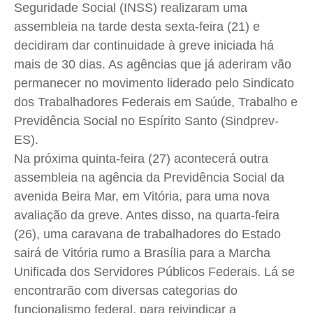
Cidades
Cidades
Cidades
Cidades
Seguridade Social (INSS) realizaram uma
assembleia na tarde desta sexta-feira (21) e
Direitos
Direitos
Direitos
Direitos
decidiram dar continuidade à greve iniciada há
Economia
Economia
Economia
Economia
mais de 30 dias. As agências que já aderiram vão
Cultura
Cultura
Cultura
Cultura
permanecer no movimento liderado pelo Sindicato
Colunas
Colunas
Colunas
Colunas
dos Trabalhadores Federais em Saúde, Trabalho e
Caetano Roque
Caetano Roque
Caetano Roque
Caetano Roque
Previdência Social no Espírito Santo (
Sindprev-
Gustavo Bastos
Gustavo Bastos
Gustavo Bastos
Gustavo Bastos
ES
).
Jr Mignone (in memorian)
Jr Mignone (in memorian)
Jr Mignone (in memorian)
Jr Mignone (in memorian)
Na próxima quinta-feira (27) acontecerá outra
assembleia na agência da Previdência Social da
Wanda Sily
Wanda Sily
Wanda Sily
Wanda Sily
avenida Beira Mar, em Vitória, para uma nova
avaliação da greve. Antes disso, na quarta-feira
Publicidade Legal
Publicidade Legal
Publicidade Legal
Publicidade Legal
(26), uma caravana de trabalhadores do Estado
Anuncie
Anuncie
Anuncie
Anuncie
sairá de Vitória rumo a Brasília para a Marcha
Unificada dos Servidores Públicos Federais. Lá se
Quem Somos
Quem Somos
Quem Somos
Quem Somos
encontrarão com diversas categorias do
funcionalismo federal, para reivindicar a
Expediente
Expediente
Expediente
Expediente