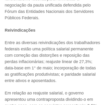
negociação da pauta unificada defendida pelo
Contato
Contato
Contato
Contato
Fórum das Entidades Nacionais dos Servidores
Anuncie
Anuncie
Anuncie
Anuncie
Públicos Federais.
Termos de Uso
Termos de Uso
Termos de Uso
Termos de Uso
Reivindicações
Privacidade
Privacidade
Privacidade
Privacidade
Entre as diversas reivindicações dos trabalhadores
federais estão uma política salarial permanente
com correção das distorções e reposição das
perdas inflacionárias; reajuste linear de 27,3%;
data-base em 1° de maio; incorporação de todas
as gratificações produtivistas; e paridade salarial
entre ativos e aposentados.
Em relação ao reajuste salarial, o governo
apresentou uma contraproposta dividindo-o em