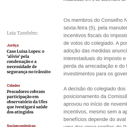
Direitos
Direitos
Direitos
Direitos
Economia
Economia
Economia
Economia
Os membros do Conselho Nac
Cultura
Cultura
Cultura
Cultura
sexta-feira (5), pela manut
Colunas
Colunas
Colunas
Colunas
Leia Também:
incentivos fiscais do Impos
Caetano Roque
Caetano Roque
Caetano Roque
Caetano Roque
de votos do colegiado. A po
Justiça
Gustavo Bastos
Gustavo Bastos
Gustavo Bastos
Gustavo Bastos
adoção das medidas anunci
Caso Luisa Lopes: o
‘alívio’ pela
interestaduais do imposto e
Jr Mignone (in memorian)
Jr Mignone (in memorian)
Jr Mignone (in memorian)
Jr Mignone (in memorian)
condenação e a
perda da arrecadação e do 
necessidade de
Wanda Sily
Wanda Sily
Wanda Sily
Wanda Sily
segurança no trânsito
investimentos para os gove
Cidades
Publicidade Legal
Publicidade Legal
Publicidade Legal
Publicidade Legal
A decisão do colegiado dos
Pescadores cobram
Anuncie
Anuncie
Anuncie
Anuncie
posicionamento da Comissã
participação em
observatório da Ufes
aprovou no início de novemb
que ivestigará saúde
incentivos, mesmo sem a ap
dos atingidos
Quem Somos
Quem Somos
Quem Somos
Quem Somos
benefícios depende do aval
Expediente
Expediente
Expediente
Expediente
Socioeconômicas