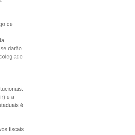
a
ogo de
da
 se darão
 colegiado
tucionais,
r) e a
staduais é
os fiscais