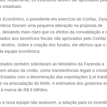
aís. Atualmente, os incentivos devem ser aprovados pel
s estaduais.
or Econômico
, o presidente em exercício do Confaz, Dy
embros fizeram uma pequena alteração na proposta de
, deixando mais claro que os efeitos da convalidação e 
nados aos benefícios fiscais não aprovados pelo Confaz
destino. Sobre a criação dos fundos, ele afirmou que o
 da equipe econômica.
stados também solicitaram ao Ministério da Fazenda a
em atraso da União, como transferências legais e consti
s Estados com a desoneração das exportações (Lei Kandi
s na arrecadação do Refis. A estimativa dos governos e
à marca de R$ 6 bilhões.
a nova equipe não avancem, a solução para os incentiv