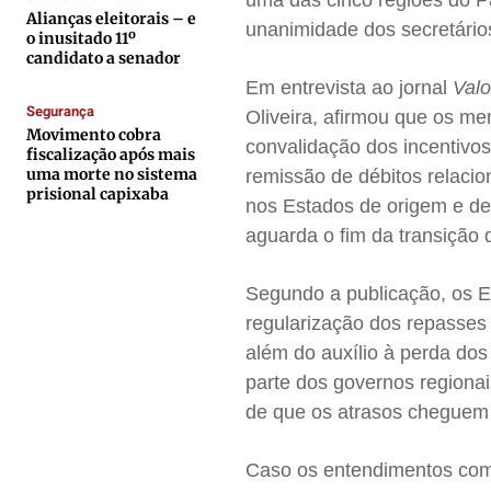
uma das cinco regiões do P
Contato
Contato
Contato
Contato
Alianças eleitorais – e
unanimidade dos secretário
o inusitado 11º
Anuncie
Anuncie
Anuncie
Anuncie
candidato a senador
Em entrevista ao jornal
Val
Segurança
Termos de Uso
Termos de Uso
Termos de Uso
Termos de Uso
Oliveira, afirmou que os m
Movimento cobra
Privacidade
Privacidade
Privacidade
Privacidade
convalidação dos incentivos
fiscalização após mais
uma morte no sistema
remissão de débitos relacio
prisional capixaba
nos Estados de origem e de 
aguarda o fim da transição
Segundo a publicação, os E
regularização dos repasses 
além do auxílio à perda do
parte dos governos regionai
de que os atrasos cheguem 
Caso os entendimentos com 