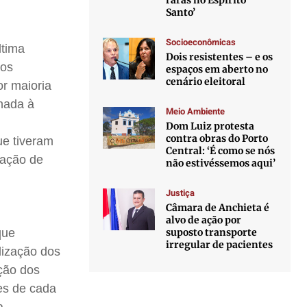
raras no Espírito
Santo’
Socioeconômicas
ltima
Dois resistentes – e os
dos
espaços em aberto no
cenário eleitoral
or maioria
onada à
Meio Ambiente
Dom Luiz protesta
contra obras do Porto
ue tiveram
Central: ‘É como se nós
ração de
não estivéssemos aqui’
Justiça
Câmara de Anchieta é
alvo de ação por
suposto transporte
que
irregular de pacientes
lização dos
ção dos
es de cada