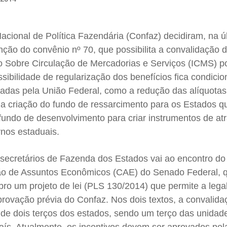
ional de Política Fazendária (Confaz) decidiram, na ú
enção do convênio nº 70, que possibilita a convalidação 
to Sobre Circulação de Mercadorias e Serviços (ICMS) p
ssibilidade de regularização dos benefícios fica condici
adas pela União Federal, como a redução das alíquotas
 a criação do fundo de ressarcimento para os Estados q
fundo de desenvolvimento para criar instrumentos de at
rnos estaduais.
 secretários de Fazenda dos Estados vai ao encontro do
o de Assuntos Econômicos (CAE) do Senado Federal, 
ro um projeto de lei (PLS 130/2014) que permite a lega
rovação prévia do Confaz. Nos dois textos, a convalida
 de dois terços dos estados, sendo um terço das unidad