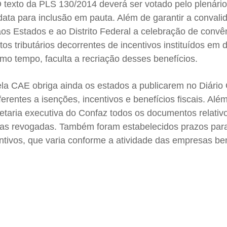
O texto da PLS 130/2014 deverá ser votado pelo plenári
data para inclusão em pauta. Além de garantir a convali
 aos Estados e ao Distrito Federal a celebração de convê
tos tributários decorrentes de incentivos instituídos em
mo tempo, faculta a recriação desses benefícios.
ela CAE obriga ainda os estados a publicarem no Diário O
erentes a isenções, incentivos e benefícios fiscais. Além
etaria executiva do Confaz todos os documentos relativ
las revogadas. Também foram estabelecidos prazos par
ntivos, que varia conforme a atividade das empresas be