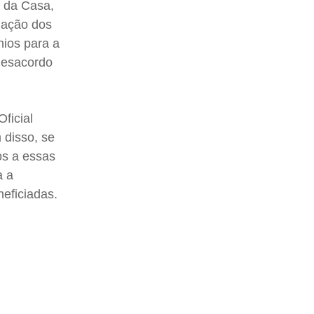
o da Casa,
dação dos
nios para a
 desacordo
ficial
 disso, se
os a essas
a a
neficiadas.