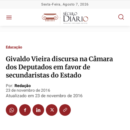
Sexta-Feira, Agosto 7, 2026
Educação
Givaldo Vieira discursa na Câmara
dos Deputados em favor de
Política
Política
Política
Política
secundaristas do Estado
Socioeconômicas
Socioeconômicas
Socioeconômicas
Socioeconômicas
TV Século
TV Século
TV Século
TV Século
Por:
Redação
23 de novembro de 2016
Justiça
Justiça
Justiça
Justiça
Atualizado em
23 de novembro de 2016
Educação
Educação
Educação
Educação
Segurança
Segurança
Segurança
Segurança
Meio Ambiente
Meio Ambiente
Meio Ambiente
Meio Ambiente
Saúde
Saúde
Saúde
Saúde