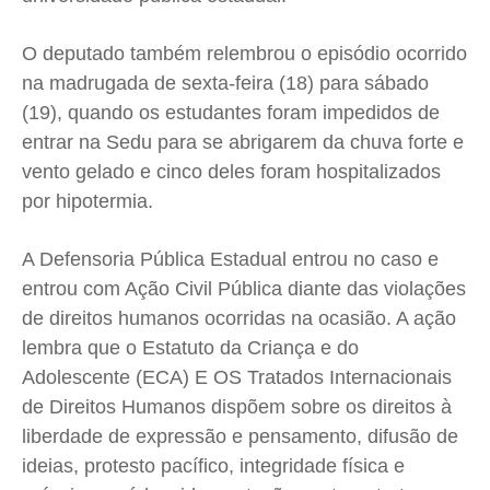
Expediente
Expediente
Expediente
Expediente
Contato
Contato
Contato
Contato
O deputado também relembrou o episódio ocorrido
Anuncie
Anuncie
Anuncie
Anuncie
na madrugada de sexta-feira (18) para sábado
(19), quando os estudantes foram impedidos de
entrar na Sedu para se abrigarem da chuva forte e
Termos de Uso
Termos de Uso
Termos de Uso
Termos de Uso
vento gelado e cinco deles foram hospitalizados
Privacidade
Privacidade
Privacidade
Privacidade
por hipotermia.
A Defensoria Pública Estadual entrou no caso e
entrou com Ação Civil Pública diante das violações
de direitos humanos ocorridas na ocasião. A ação
lembra que o Estatuto da Criança e do
Adolescente (ECA) E OS Tratados Internacionais
de Direitos Humanos dispõem sobre os direitos à
liberdade de expressão e pensamento, difusão de
ideias, protesto pacífico, integridade física e