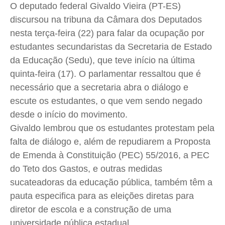
O deputado federal Givaldo Vieira (PT-ES)
Cidades
Cidades
Cidades
Cidades
discursou na tribuna da Câmara dos Deputados
Direitos
Direitos
Direitos
Direitos
nesta terça-feira (22) para falar da ocupação por
Economia
Economia
Economia
Economia
estudantes secundaristas da Secretaria de Estado
Cultura
Cultura
Cultura
Cultura
da Educação (Sedu), que teve início na última
quinta-feira (17). O parlamentar ressaltou que é
Colunas
Colunas
Colunas
Colunas
necessário que a secretaria abra o diálogo e
Caetano Roque
Caetano Roque
Caetano Roque
Caetano Roque
escute os estudantes, o que vem sendo negado
Gustavo Bastos
Gustavo Bastos
Gustavo Bastos
Gustavo Bastos
desde o início do movimento.
Jr Mignone (in memorian)
Jr Mignone (in memorian)
Jr Mignone (in memorian)
Jr Mignone (in memorian)
Givaldo lembrou que os estudantes protestam pela
Wanda Sily
Wanda Sily
Wanda Sily
Wanda Sily
falta de diálogo e, além de repudiarem a Proposta
de Emenda à Constituição (PEC) 55/2016, a PEC
do Teto dos Gastos, e outras medidas
Publicidade Legal
Publicidade Legal
Publicidade Legal
Publicidade Legal
sucateadoras da educação pública, também têm a
Anuncie
Anuncie
Anuncie
Anuncie
pauta especifica para as eleições diretas para
diretor de escola e a construção de uma
Quem Somos
Quem Somos
Quem Somos
Quem Somos
universidade pública estadual.