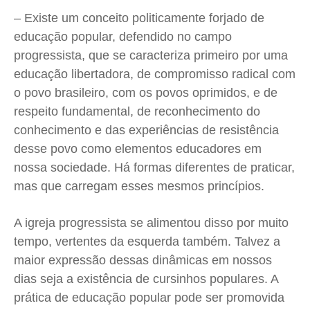
Publicidade Legal
Publicidade Legal
Publicidade Legal
Publicidade Legal
– Existe um conceito politicamente forjado de
Anuncie
Anuncie
Anuncie
Anuncie
educação popular, defendido no campo
progressista, que se caracteriza primeiro por uma
educação libertadora, de compromisso radical com
Quem Somos
Quem Somos
Quem Somos
Quem Somos
o povo brasileiro, com os povos oprimidos, e de
Expediente
Expediente
Expediente
Expediente
respeito fundamental, de reconhecimento do
Contato
Contato
Contato
Contato
conhecimento e das experiências de resistência
Anuncie
Anuncie
Anuncie
Anuncie
desse povo como elementos educadores em
nossa sociedade. Há formas diferentes de praticar,
Termos de Uso
Termos de Uso
Termos de Uso
Termos de Uso
mas que carregam esses mesmos princípios.
Privacidade
Privacidade
Privacidade
Privacidade
A igreja progressista se alimentou disso por muito
tempo, vertentes da esquerda também. Talvez a
maior expressão dessas dinâmicas em nossos
dias seja a existência de cursinhos populares. A
prática de educação popular pode ser promovida