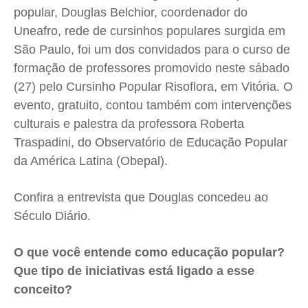
popular, Douglas Belchior, coordenador do
Educação
Educação
Educação
Educação
Uneafro, rede de cursinhos populares surgida em
Segurança
Segurança
Segurança
Segurança
São Paulo, foi um dos convidados para o curso de
Meio Ambiente
Meio Ambiente
Meio Ambiente
Meio Ambiente
formação de professores promovido neste sábado
Saúde
Saúde
Saúde
Saúde
(27) pelo Cursinho Popular Risoflora, em Vitória. O
Cidades
Cidades
Cidades
Cidades
evento, gratuito, contou também com intervenções
culturais e palestra da professora Roberta
Direitos
Direitos
Direitos
Direitos
Traspadini, do Observatório de Educação Popular
Economia
Economia
Economia
Economia
da América Latina (Obepal).
Cultura
Cultura
Cultura
Cultura
Colunas
Colunas
Colunas
Colunas
Confira a entrevista que Douglas concedeu ao
Caetano Roque
Caetano Roque
Caetano Roque
Caetano Roque
Século Diário.
Gustavo Bastos
Gustavo Bastos
Gustavo Bastos
Gustavo Bastos
O que você entende como educação popular?
Jr Mignone (in memorian)
Jr Mignone (in memorian)
Jr Mignone (in memorian)
Jr Mignone (in memorian)
Que tipo de iniciativas está ligado a esse
Wanda Sily
Wanda Sily
Wanda Sily
Wanda Sily
conceito?