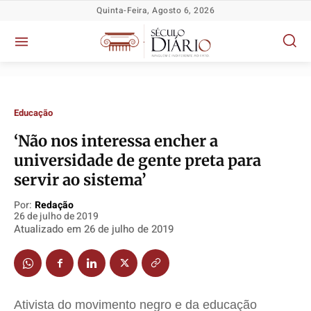
Quinta-Feira, Agosto 6, 2026
Educação
‘Não nos interessa encher a
universidade de gente preta para
servir ao sistema’
Por:
Redação
26 de julho de 2019
Atualizado em
26 de julho de 2019
Política
Política
Política
Política
Socioeconômicas
Socioeconômicas
Socioeconômicas
Socioeconômicas
TV Século
TV Século
TV Século
TV Século
Ativista do movimento negro e da educação
Justiça
Justiça
Justiça
Justiça