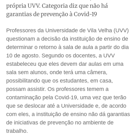
própria UVV. Categoria diz que não há
Cidades
Cidades
Cidades
Cidades
garantias de prevenção à Covid-19
Direitos
Direitos
Direitos
Direitos
Economia
Economia
Economia
Economia
Professores da Universidade de Vila Velha (UVV)
Cultura
Cultura
Cultura
Cultura
questionam a decisão da instituição de ensino de
Colunas
Colunas
Colunas
Colunas
determinar o retorno à sala de aula a partir do dia
10 de agosto. Segundo os docentes, a UVV
Caetano Roque
Caetano Roque
Caetano Roque
Caetano Roque
estabeleceu que eles devem dar aulas em uma
Gustavo Bastos
Gustavo Bastos
Gustavo Bastos
Gustavo Bastos
sala sem alunos, onde terá uma câmera,
Jr Mignone (in memorian)
Jr Mignone (in memorian)
Jr Mignone (in memorian)
Jr Mignone (in memorian)
possibilitando que os estudantes, em casa,
Wanda Sily
Wanda Sily
Wanda Sily
Wanda Sily
possam assistir. Os professores temem a
contaminação pela Covid-19, uma vez que terão
Publicidade Legal
Publicidade Legal
Publicidade Legal
Publicidade Legal
que se deslocar até a Universidade e, de acordo
com eles, a instituição de ensino não dá garantias
Anuncie
Anuncie
Anuncie
Anuncie
de iniciativas de prevenção no ambiente de
trabalho.
Quem Somos
Quem Somos
Quem Somos
Quem Somos