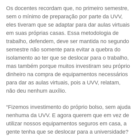
Expediente
Expediente
Expediente
Expediente
Os docentes recordam que, no primeiro semestre,
Contato
Contato
Contato
Contato
sem o mínimo de preparação por parte da UVV,
Anuncie
Anuncie
Anuncie
Anuncie
eles tiveram que se adaptar para dar aulas virtuais
em suas próprias casas. Essa metodologia de
trabalho, defendem, deve ser mantida no segundo
Termos de Uso
Termos de Uso
Termos de Uso
Termos de Uso
semestre não somente para evitar a quebra do
Privacidade
Privacidade
Privacidade
Privacidade
isolamento ao ter que se deslocar para o trabalho,
mas também porque muitos investiram seu próprio
dinheiro na compra de equipamentos necessários
para dar as aulas virtuais, pois a UVV, relatam,
não deu nenhum auxílio.
“Fizemos investimento do próprio bolso, sem ajuda
nenhuma da UVV. E agora querem que em vez de
utilizar nossos equipamentos seguros em casa, a
gente tenha que se deslocar para a universidade?