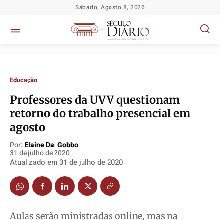
Sábado, Agosto 8, 2026
Educação
Professores da UVV questionam
retorno do trabalho presencial em
Política
Política
Política
Política
agosto
Socioeconômicas
Socioeconômicas
Socioeconômicas
Socioeconômicas
Por:
Elaine Dal Gobbo
TV Século
TV Século
TV Século
TV Século
31 de julho de 2020
Justiça
Justiça
Justiça
Justiça
Atualizado em
31 de julho de 2020
Educação
Educação
Educação
Educação
Segurança
Segurança
Segurança
Segurança
Meio Ambiente
Meio Ambiente
Meio Ambiente
Meio Ambiente
Aulas serão ministradas online, mas na
Saúde
Saúde
Saúde
Saúde