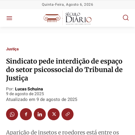
Quinta-Feira, Agosto 6, 2026
Justiça
Sindicato pede interdição de espaço
do setor psicossocial do Tribunal de
Política
Política
Política
Política
Justiça
Socioeconômicas
Socioeconômicas
Socioeconômicas
Socioeconômicas
Por:
Lucas Schuina
9 de agosto de 2025
TV Século
TV Século
TV Século
TV Século
Atualizado em
9 de agosto de 2025
Justiça
Justiça
Justiça
Justiça
Educação
Educação
Educação
Educação
Segurança
Segurança
Segurança
Segurança
Meio Ambiente
Meio Ambiente
Meio Ambiente
Meio Ambiente
Aparição de insetos e roedores está entre os