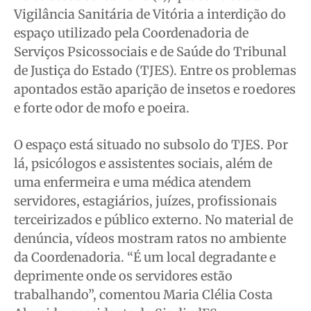
Quem Somos
Quem Somos
Quem Somos
Quem Somos
Vigilância Sanitária de Vitória a interdição do
Expediente
Expediente
Expediente
Expediente
espaço utilizado pela Coordenadoria de
Contato
Contato
Contato
Contato
Serviços Psicossociais e de Saúde do Tribunal
Anuncie
Anuncie
Anuncie
Anuncie
de Justiça do Estado (TJES). Entre os problemas
apontados estão aparição de insetos e roedores
e forte odor de mofo e poeira.
Termos de Uso
Termos de Uso
Termos de Uso
Termos de Uso
Privacidade
Privacidade
Privacidade
Privacidade
O espaço está situado no subsolo do TJES. Por
lá, psicólogos e assistentes sociais, além de
uma enfermeira e uma médica atendem
servidores, estagiários, juízes, profissionais
terceirizados e público externo. No material de
denúncia, vídeos mostram ratos no ambiente
da Coordenadoria. “É um local degradante e
deprimente onde os servidores estão
trabalhando”, comentou Maria Clélia Costa