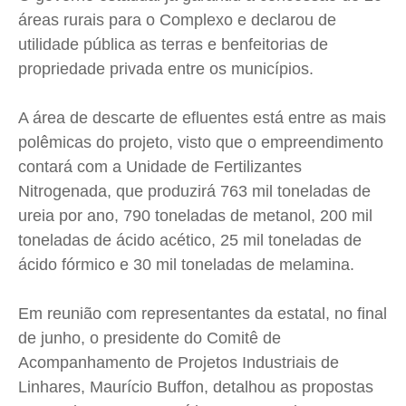
Expediente
Expediente
Expediente
Expediente
áreas rurais para o Complexo e declarou de
Contato
Contato
Contato
Contato
utilidade pública as terras e benfeitorias de
Anuncie
Anuncie
Anuncie
Anuncie
propriedade privada entre os municípios.
Termos de Uso
Termos de Uso
Termos de Uso
Termos de Uso
A área de descarte de efluentes está entre as mais
polêmicas do projeto, visto que o empreendimento
Privacidade
Privacidade
Privacidade
Privacidade
contará com a Unidade de Fertilizantes
Nitrogenada, que produzirá 763 mil toneladas de
ureia por ano, 790 toneladas de metanol, 200 mil
toneladas de ácido acético, 25 mil toneladas de
ácido fórmico e 30 mil toneladas de melamina.
Em reunião com representantes da estatal, no final
de junho, o presidente do Comitê de
Acompanhamento de Projetos Industriais de
Linhares, Maurício Buffon, detalhou as propostas