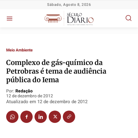
Sábado, Agosto 8, 2026
Meio Ambiente
Complexo de gás-químico da
Política
Política
Política
Política
Petrobras é tema de audiência
Socioeconômicas
Socioeconômicas
Socioeconômicas
Socioeconômicas
pública do Iema
TV Século
TV Século
TV Século
TV Século
Por:
Redação
12 de dezembro de 2012
Justiça
Justiça
Justiça
Justiça
Atualizado em
12 de dezembro de 2012
Educação
Educação
Educação
Educação
Segurança
Segurança
Segurança
Segurança
Meio Ambiente
Meio Ambiente
Meio Ambiente
Meio Ambiente
Saúde
Saúde
Saúde
Saúde