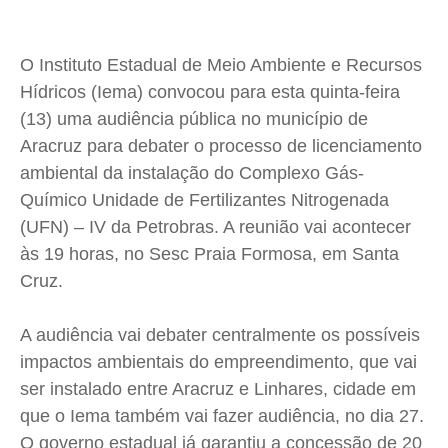
Cidades
Cidades
Cidades
Cidades
Direitos
Direitos
Direitos
Direitos
O Instituto Estadual de Meio Ambiente e Recursos
Economia
Economia
Economia
Economia
Hídricos (Iema) convocou para esta quinta-feira
Cultura
Cultura
Cultura
Cultura
(13) uma audiência pública no município de
Colunas
Colunas
Colunas
Colunas
Aracruz para debater o processo de licenciamento
Caetano Roque
Caetano Roque
Caetano Roque
Caetano Roque
ambiental da instalação do Complexo Gás-
Químico Unidade de Fertilizantes Nitrogenada
Gustavo Bastos
Gustavo Bastos
Gustavo Bastos
Gustavo Bastos
(UFN) – IV da Petrobras. A reunião vai acontecer
Jr Mignone (in memorian)
Jr Mignone (in memorian)
Jr Mignone (in memorian)
Jr Mignone (in memorian)
às 19 horas, no Sesc Praia Formosa, em Santa
Wanda Sily
Wanda Sily
Wanda Sily
Wanda Sily
Cruz.
Publicidade Legal
Publicidade Legal
Publicidade Legal
Publicidade Legal
A audiência vai debater centralmente os possíveis
Anuncie
Anuncie
Anuncie
Anuncie
impactos ambientais do empreendimento, que vai
ser instalado entre Aracruz e Linhares, cidade em
que o Iema também vai fazer audiência, no dia 27.
Quem Somos
Quem Somos
Quem Somos
Quem Somos
O governo estadual já garantiu a concessão de 20