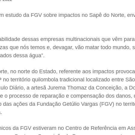
am estudo da FGV sobre impactos no Sapê do Norte, en
abilidade dessas empresas multinacionais que vêm para
ezas que nós temos e, devagar, vão matar todo mundo, s
sados dessa água”.
te, no norte do Estado, referente aos impactos provoc
o território quilombola tradicional localizado entre Sã
ulo Diário, a artesã Jurema Thomaz da Conceição, a Do
re o processo de reparação e compensação dos danos,
o das ações da Fundação Getúlio Vargas (FGV) no territó
a.
cnicos da FGV estiveram no Centro de Referência em Ass