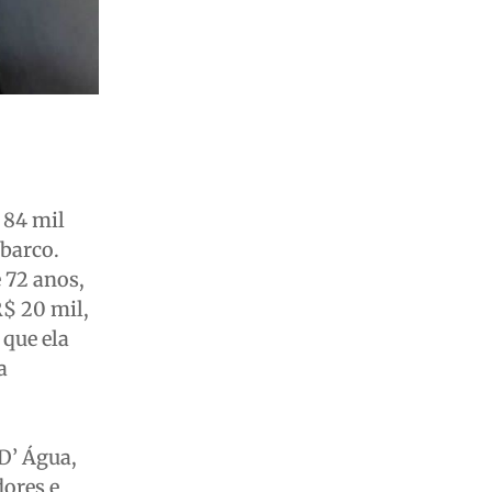
 84 mil
 barco.
 72 anos,
R$ 20 mil,
 que ela
a
D’ Água,
ores e