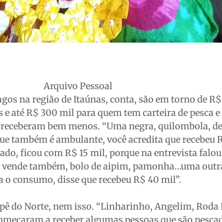
Arquivo Pessoal
agos na região de Itaúnas, conta, são em torno de R$
 e até R$ 300 mil para quem tem carteira de pesca e
 receberam bem menos. “Uma negra, quilombola, de
que também é ambulante, você acredita que recebeu 
ado, ficou com R$ 15 mil, porque na entrevista falou
la vende também, bolo de aipim, pamonha…uma outr
a o consumo, disse que recebeu R$ 40 mil”.
pê do Norte, nem isso. “Linharinho, Angelim, Roda 
omeçaram a receber algumas pessoas que são pescad