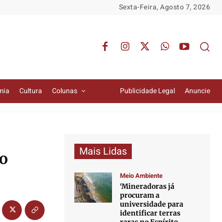
Sexta-Feira, Agosto 7, 2026
mia
Cultura
Colunas
Publicidade Legal
Anuncie
Mais Lidas
ão
Meio Ambiente
‘Mineradoras já
procuram a
universidade para
identificar terras