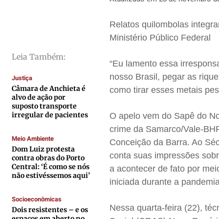
Saúde
Saúde
Saúde
Saúde
Relatos quilombolas integr
Cidades
Cidades
Cidades
Cidades
Ministério Público Federal
Direitos
Direitos
Direitos
Direitos
Leia Também:
Economia
Economia
Economia
Economia
“Eu lamento essa irrespons
Cultura
Cultura
Cultura
Cultura
nosso Brasil, pegar as riqu
Justiça
Colunas
Colunas
Colunas
Colunas
Câmara de Anchieta é
como tirar esses metais pe
alvo de ação por
Caetano Roque
Caetano Roque
Caetano Roque
Caetano Roque
suposto transporte
irregular de pacientes
O apelo vem do Sapê do Nor
Gustavo Bastos
Gustavo Bastos
Gustavo Bastos
Gustavo Bastos
crime da Samarco/Vale-BHP n
Jr Mignone (in memorian)
Jr Mignone (in memorian)
Jr Mignone (in memorian)
Jr Mignone (in memorian)
Meio Ambiente
Conceição da Barra. Ao Séc
Wanda Sily
Wanda Sily
Wanda Sily
Wanda Sily
Dom Luiz protesta
conta suas impressões sob
contra obras do Porto
Central: ‘É como se nós
a acontecer de fato por mei
não estivéssemos aqui’
Publicidade Legal
Publicidade Legal
Publicidade Legal
Publicidade Legal
iniciada durante a pandemi
Anuncie
Anuncie
Anuncie
Anuncie
Socioeconômicas
Nessa quarta-feira (22), té
Dois resistentes – e os
espaços em aberto no