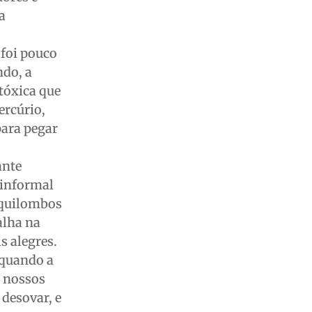
a
foi pouco
ndo, a
 tóxica que
ercúrio,
para pegar
ante
e informal
 quilombos
alha na
s alegres.
 quando a
, nossos
 desovar, e