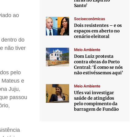
raras no Espírito
Santo’
viado ao
Socioeconômicas
Dois resistentes – e os
espaços em aberto no
cenário eleitoral
 dentro do
e não tiver
Meio Ambiente
Dom Luiz protesta
contra obras do Porto
Central: ‘É como se nós
ados pelo
não estivéssemos aqui’
o Mateus e
Meio Ambiente
na Juju,
Ufes vai investigar
 que passou
saúde de atingidos
pelo rompimento da
rio,
barragem de Fundão
istência