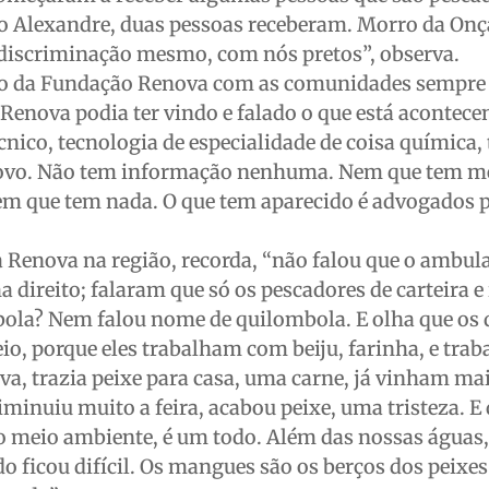
do Alexandre, duas pessoas receberam. Morro da Onç
discriminação mesmo, com nós pretos”, observa.
ção da Fundação Renova com as comunidades sempre 
 Renova podia ter vindo e falado o que está acontece
nico, tecnologia de especialidade de coisa química,
o povo. Não tem informação nenhuma. Nem que tem m
m que tem nada. O que tem aparecido é advogados 
 Renova na região, recorda, “não falou que o ambul
ha direito; falaram que só os pescadores de carteira 
mbola? Nem falou nome de quilombola. E olha que os
io, porque eles trabalham com beiju, farinha, e trab
va, trazia peixe para casa, uma carne, já vinham mai
inuiu muito a feira, acabou peixe, uma tristeza. E
do meio ambiente, é um todo. Além das nossas águas
o ficou difícil. Os mangues são os berços dos peixes