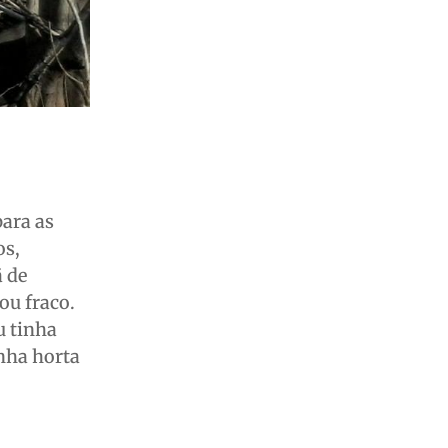
para as
os,
 de
ou fraco.
u tinha
nha horta