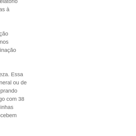
latório
as à
ação
anos
minação
reza. Essa
neral ou de
mprando
ego com 38
minhas
recebem