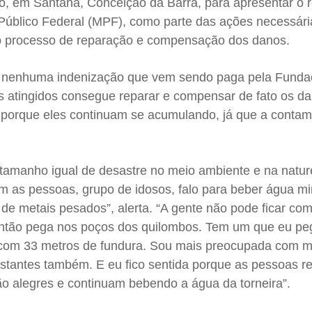
, em Santana, Conceição da Barra, para apresentar o re
Público Federal (MPF), como parte das ações necessári
no processo de reparação e compensação dos danos.
, nenhuma indenização que vem sendo paga pela Fund
os atingidos consegue reparar e compensar de fato os d
 porque eles continuam se acumulando, já que a conta
 tamanho igual de desastre no meio ambiente e na natu
m as pessoas, grupo de idosos, falo para beber água mi
de metais pesados”, alerta. “A gente não pode ficar co
 então pega nos poços dos quilombos. Tem um que eu p
o com 33 metros de fundura. Sou mais preocupada com 
gestantes também. E eu fico sentida porque as pessoas 
ão alegres e continuam bebendo a água da torneira”.