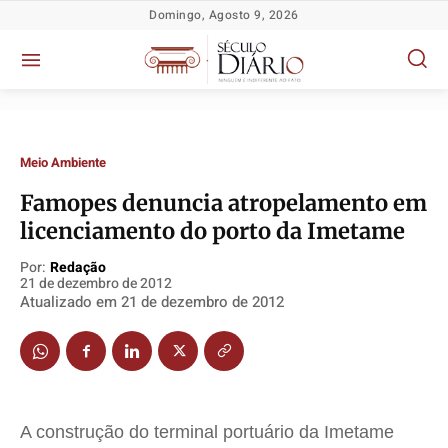
Domingo, Agosto 9, 2026
Meio Ambiente
Famopes denuncia atropelamento em
licenciamento do porto da Imetame
Por:
Redação
21 de dezembro de 2012
Política
Política
Política
Política
Atualizado em
21 de dezembro de 2012
Socioeconômicas
Socioeconômicas
Socioeconômicas
Socioeconômicas
TV Século
TV Século
TV Século
TV Século
Justiça
Justiça
Justiça
Justiça
Educação
Educação
Educação
Educação
A construção do terminal portuário da Imetame
Segurança
Segurança
Segurança
Segurança