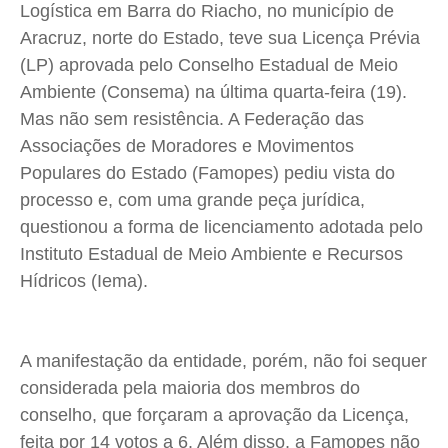
Logística em Barra do Riacho, no município de
Meio Ambiente
Meio Ambiente
Meio Ambiente
Meio Ambiente
Aracruz, norte do Estado, teve sua Licença Prévia
Saúde
Saúde
Saúde
Saúde
(LP) aprovada pelo Conselho Estadual de Meio
Cidades
Cidades
Cidades
Cidades
Ambiente (Consema) na última quarta-feira (19).
Direitos
Direitos
Direitos
Direitos
Mas não sem resistência. A Federação das
Associações de Moradores e Movimentos
Economia
Economia
Economia
Economia
Populares do Estado (Famopes) pediu vista do
Cultura
Cultura
Cultura
Cultura
processo e, com uma grande peça jurídica,
Colunas
Colunas
Colunas
Colunas
questionou a forma de licenciamento adotada pelo
Caetano Roque
Caetano Roque
Caetano Roque
Caetano Roque
Instituto Estadual de Meio Ambiente e Recursos
Gustavo Bastos
Gustavo Bastos
Gustavo Bastos
Gustavo Bastos
Hídricos (Iema).
Jr Mignone (in memorian)
Jr Mignone (in memorian)
Jr Mignone (in memorian)
Jr Mignone (in memorian)
Wanda Sily
Wanda Sily
Wanda Sily
Wanda Sily
A manifestação da entidade, porém, não foi sequer
considerada pela maioria dos membros do
Publicidade Legal
Publicidade Legal
Publicidade Legal
Publicidade Legal
conselho, que forçaram a aprovação da Licença,
Anuncie
Anuncie
Anuncie
Anuncie
feita por 14 votos a 6. Além disso, a Famopes não