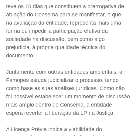
teve os 10 dias que constituem a prerrogativa de
Quem Somos
Quem Somos
Quem Somos
Quem Somos
atuação do Consema para se manifestar, o que,
na avaliação da entidade, representa mais uma
Expediente
Expediente
Expediente
Expediente
forma de impedir a participação efetiva da
Contato
Contato
Contato
Contato
sociedade na discussão, bem como algo
Anuncie
Anuncie
Anuncie
Anuncie
prejudicial à própria qualidade técnica do
documento.
Termos de Uso
Termos de Uso
Termos de Uso
Termos de Uso
Privacidade
Privacidade
Privacidade
Privacidade
Juntamente com outras entidades ambientais, a
Famopes estuda judicializar o processo, tendo
como base as suas análises jurídicas. Como não
foi possível estabelecer um momento de discussão
mais amplo dentro do Consema, a entidade
espera reverter a liberação da LP na Justiça.
A Licença Prévia indica a viabilidade do