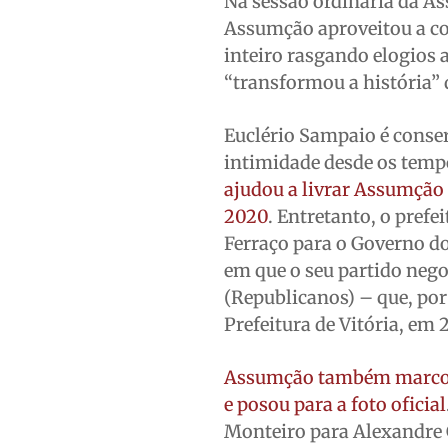
Na sessão ordinária da As
Assumção aproveitou a co
inteiro rasgando elogios 
“transformou a história” 
Euclério Sampaio é conse
intimidade desde os temp
ajudou a livrar Assumção 
2020
. Entretanto, o prefe
Ferraço para o Governo d
em que o seu partido nego
(Republicanos) – que, por 
Prefeitura de Vitória, em 
Assumção também marcou
e posou para a foto oficial
Monteiro para Alexandre G