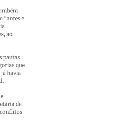
 também
m “antes e
is
s, ao
s pautas
gorias que
 já havia
l.
 e
etaria de
conflitos