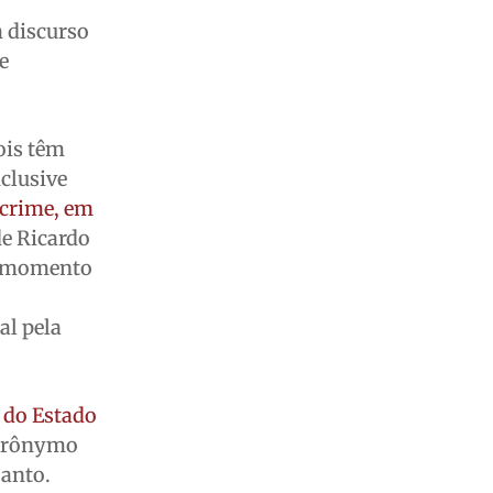
o
 discurso
e
ois têm
clusive
 crime, em
de Ricardo
um momento
al pela
 do Estado
Jerônymo
Santo.