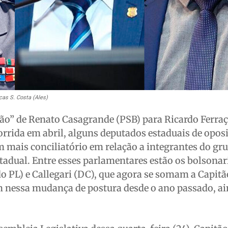
as S. Costa (Ales)
ão” de Renato Casagrande (PSB) para Ricardo Ferra
rrida em abril, alguns deputados estaduais de opos
 mais conciliatório em relação a integrantes do gr
stadual. Entre esses parlamentares estão os bolsonar
o PL) e Callegari (DC), que agora se somam a Capitã
m nessa mudança de postura desde o ano passado, a