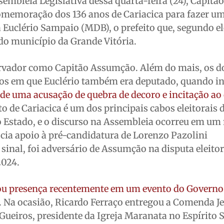
sembleia Legislativa dessa quarta-feira (24), Capitã
memoração dos 136 anos de Cariacica para fazer um
a Euclério Sampaio (MDB), o prefeito que, segundo el
do município da Grande Vitória.
rvador como Capitão Assumção. Além do mais, os d
os em que Euclério também era deputado, quando in
de uma acusação de quebra de decoro e incitação ao
ito de Cariacica é um dos principais cabos eleitorais 
o Estado, e o discurso na Assembleia ocorreu em 
cia apoio à pré-candidatura de Lorenzo Pazolini
sinal, foi adversário de Assumção na disputa eleitor
2024.
 presença recentemente em um evento do Governo
. Na ocasião, Ricardo Ferraço entregou a Comenda 
ueiros, presidente da Igreja Maranata no Espírito 