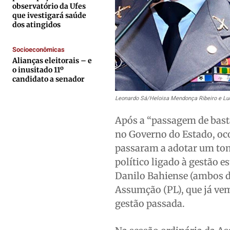
Expediente
Expediente
Expediente
Expediente
observatório da Ufes
que ivestigará saúde
Contato
Contato
Contato
Contato
dos atingidos
Anuncie
Anuncie
Anuncie
Anuncie
Socioeconômicas
Alianças eleitorais – e
Termos de Uso
Termos de Uso
Termos de Uso
Termos de Uso
o inusitado 11º
candidato a senador
Privacidade
Privacidade
Privacidade
Privacidade
Leonardo Sá/Heloisa Mendonça Ribeiro e Luc
Após a “passagem de bast
no Governo do Estado, oco
passaram a adotar um tom
político ligado à gestão e
Danilo Bahiense (ambos d
Assumção (PL), que já ve
gestão passada.