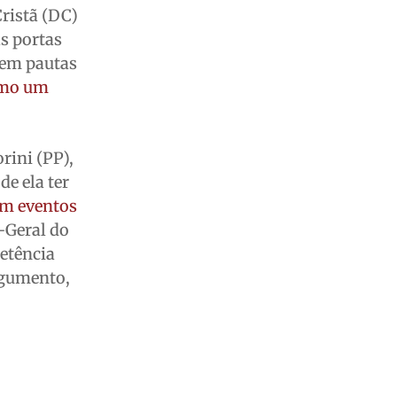
Cristã (DC)
as portas
 em pautas
como um
rini (PP),
de ela ter
 em eventos
-Geral do
petência
argumento,