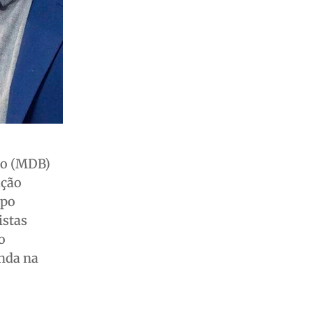
ço (MDB)
ição
upo
istas
o
inda na