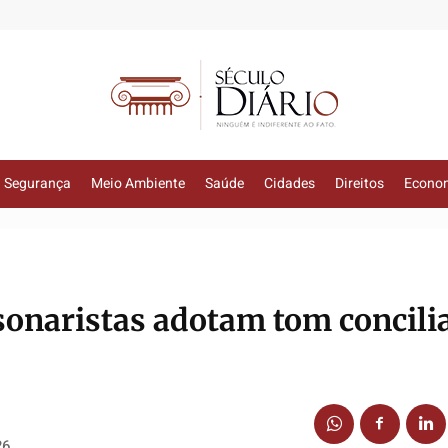
Segurança
Meio Ambiente
Saúde
Cidades
Direitos
Econo
onaristas adotam tom concilia
26