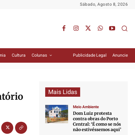
Sábado, Agosto 8, 2026
mia
Cultura
Colunas
Publicidade Legal
Anuncie
Mais Lidas
tório
Meio Ambiente
Dom Luiz protesta
contra obras do Porto
Central: ‘É como se nós
não estivéssemos aqui’