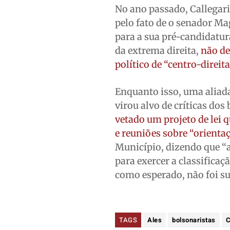
No ano passado, Callegari
pelo fato de o senador Ma
para a sua pré-candidatur
da extrema direita,
não de
político de “centro-direita
Enquanto isso, uma aliada 
virou alvo de críticas dos
vetado um projeto de lei 
e reuniões sobre “orienta
Município, dizendo que “a
para exercer a classificaç
como esperado, não foi suf
TAGS
Ales
bolsonaristas
C