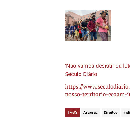
‘Não vamos desistir da lut
Século Diário
https://www.seculodiari
nosso-territorio-ecoam-
TAGS
Aracruz
Direitos
ind