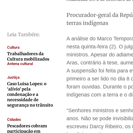
Cidades
Cidades
Cidades
Cidades
Direitos
Direitos
Direitos
Direitos
Procurador-geral da Repúb
Economia
Economia
Economia
Economia
terras indígenas
Cultura
Cultura
Cultura
Cultura
Leia Também:
Colunas
Colunas
Colunas
Colunas
A análise do Marco Tempora
nesta quinta-feira (2). O j
Caetano Roque
Caetano Roque
Caetano Roque
Caetano Roque
Cultura
Trabalhadores da
ministros. Apesar do adiam
Gustavo Bastos
Gustavo Bastos
Gustavo Bastos
Gustavo Bastos
Cultura mobilizados
Aras, contrário à tese, aum
Antena cultural
Jr Mignone (in memorian)
Jr Mignone (in memorian)
Jr Mignone (in memorian)
Jr Mignone (in memorian)
A suspensão foi feita para 
Wanda Sily
Wanda Sily
Wanda Sily
Wanda Sily
Justiça
primeiro a ser lido no dia 8
Caso Luisa Lopes: o
foram ouvidas. Durante o po
‘alívio’ pela
Publicidade Legal
Publicidade Legal
Publicidade Legal
Publicidade Legal
condenação e a
indígenas com a terra e o dir
necessidade de
Anuncie
Anuncie
Anuncie
Anuncie
segurança no trânsito
“Senhores ministros e senho
anos. Não se pode invisibil
Cidades
Quem Somos
Quem Somos
Quem Somos
Quem Somos
Pescadores cobram
escreveu Darcy Ribeiro, os
Expediente
Expediente
Expediente
Expediente
participação em