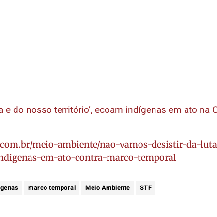
a e do nosso território’, ecoam indígenas em ato na C
o.com.br/meio-ambiente/nao-vamos-desistir-da-lut
indigenas-em-ato-contra-marco-temporal
ígenas
marco temporal
Meio Ambiente
STF