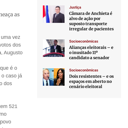
Justiça
Câmara de Anchieta é
meaça as
alvo de ação por
suposto transporte
irregular de pacientes
s uma vez
Socioeconômicas
 votos dos
Alianças eleitorais – e
a, Augusto
o inusitado 11º
candidato a senador
 que é o
Socioeconômicas
 o caso já
Dois resistentes – e os
espaços em aberto no
ão dos
cenário eleitoral
 tem 521
omo
 povo