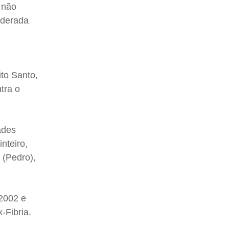
 não
iderada
ito Santo,
tra o
ades
nteiro,
 (Pedro),
2002 e
-Fibria.