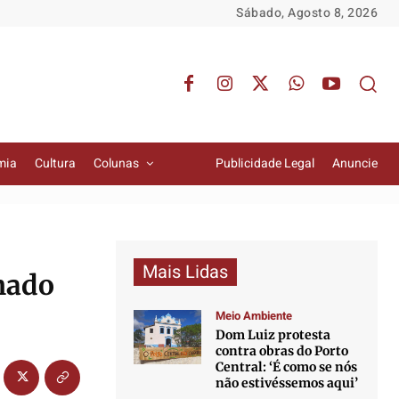
Sábado, Agosto 8, 2026
mia
Cultura
Colunas
Publicidade Legal
Anuncie
Mais Lidas
mado
Meio Ambiente
Dom Luiz protesta
contra obras do Porto
Central: ‘É como se nós
não estivéssemos aqui’