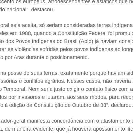
scento os europeus, afrodescendentes e asiáticos que h
io nacional”, destacou.
ral seja aceita, só seriam consideradas terras indígen
les em 1988, quando a Constituição Federal foi promul
ão dos Povos Indígenas do Brasil (Apib) já haviam cons
erar as violências sofridas pelos povos indígenas ao lon
do por Aras durante o posicionamento.
 na posse de suas terras, exatamente porque haviam si
ssórias e conflitos agrários. Nesses casos, não haveri
 Temporal. Nem seria justo exigir o contato físico com a
os por invasores e lutaram, aos seus modos, para recon
à edição da Constituição de Outubro de 88”, declarou
urador-geral manifesta concordância com o afastamento
a, de maneira evidente, que já houvera apossamento ilíc