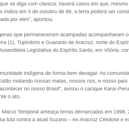
so que se diga com clareza: haverá casos em que, mesmo
 índios em 5 de outubro de 88, a terra poderá ser cons
ada por eles”, apontou.
indígenas que permaneceram acampadas acompanharam o
ra (1), Tupinikins e Guaranis de Aracruz, norte do Espír
Assembleia Legislativa do Espírito Santo, em Vitória, con
omunidade indígena de forma bem devagar. As comunid
stão matando nossas matas, nossos rios, e nosso país i
contecer no nosso Brasil”, avisou o cacique Karaí-Peru
nte o ato.
 do Marco Temporal ameaça terras demarcadas em 1998, 
a luta contra a atual Suzano – ex-Aracruz Celulose e ex