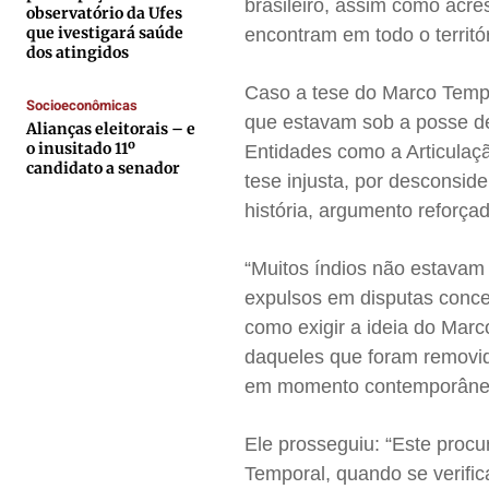
brasileiro, assim como acre
observatório da Ufes
Contato
Contato
Contato
Contato
que ivestigará saúde
encontram em todo o territór
dos atingidos
Anuncie
Anuncie
Anuncie
Anuncie
Caso a tese do Marco Tempo
Socioeconômicas
que estavam sob a posse de
Termos de Uso
Termos de Uso
Termos de Uso
Termos de Uso
Alianças eleitorais – e
o inusitado 11º
Entidades como a Articulaç
Privacidade
Privacidade
Privacidade
Privacidade
candidato a senador
tese injusta, por desconsid
história, argumento reforça
“Muitos índios não estavam
expulsos em disputas conce
como exigir a ideia do Marco
daqueles que foram removid
em momento contemporâneo 
Ele prosseguiu: “Este proc
Temporal, quando se verific