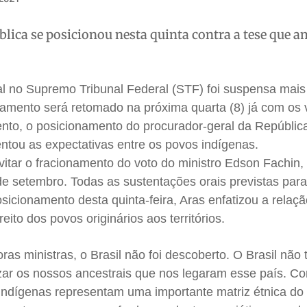
lica se posicionou nesta quinta contra a tese que a
l no Supremo Tribunal Federal (STF) foi suspensa mai
ulgamento será retomado na próxima quarta (8) já com os
ento, o posicionamento do procurador-geral da Repúblic
entou as expectativas entre os povos indígenas.
evitar o fracionamento do voto do ministro Edson Fachin,
 de setembro. Todas as sustentações orais previstas para
sicionamento desta quinta-feira, Aras enfatizou a relaç
eito dos povos originários aos territórios.
ras ministras, o Brasil não foi descoberto. O Brasil não
izar os nossos ancestrais que nos legaram esse país. C
 indígenas representam uma importante matriz étnica do