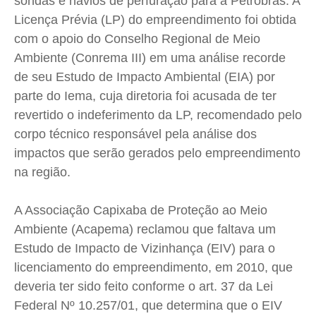
sondas e navios de perfuração para a Petrobras. A
Quem Somos
Quem Somos
Quem Somos
Quem Somos
Licença Prévia (LP) do empreendimento foi obtida
Expediente
Expediente
Expediente
Expediente
com o apoio do Conselho Regional de Meio
Contato
Contato
Contato
Contato
Ambiente (Conrema III) em uma análise recorde
Anuncie
Anuncie
Anuncie
Anuncie
de seu Estudo de Impacto Ambiental (EIA) por
parte do Iema, cuja diretoria foi acusada de ter
revertido o indeferimento da LP, recomendado pelo
Termos de Uso
Termos de Uso
Termos de Uso
Termos de Uso
corpo técnico responsável pela análise dos
Privacidade
Privacidade
Privacidade
Privacidade
impactos que serão gerados pelo empreendimento
na região.
A Associação Capixaba de Proteção ao Meio
Ambiente (Acapema) reclamou que faltava um
Estudo de Impacto de Vizinhança (EIV) para o
licenciamento do empreendimento, em 2010, que
deveria ter sido feito conforme o art. 37 da Lei
Federal Nº 10.257/01, que determina que o EIV