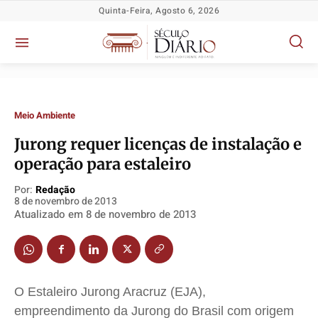
Quinta-Feira, Agosto 6, 2026
Meio Ambiente
Jurong requer licenças de instalação e
operação para estaleiro
Política
Política
Política
Política
Por:
Redação
8 de novembro de 2013
Socioeconômicas
Socioeconômicas
Socioeconômicas
Socioeconômicas
Atualizado em
8 de novembro de 2013
TV Século
TV Século
TV Século
TV Século
Justiça
Justiça
Justiça
Justiça
Educação
Educação
Educação
Educação
O Estaleiro Jurong Aracruz (EJA),
Segurança
Segurança
Segurança
Segurança
empreendimento da Jurong do Brasil com origem
Meio Ambiente
Meio Ambiente
Meio Ambiente
Meio Ambiente