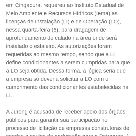
em Cingapura, requereu ao Instituto Estadual de
Saúde
Saúde
Saúde
Saúde
Meio Ambiente e Recursos Hídricos (Iema) as
Cidades
Cidades
Cidades
Cidades
licenças de Instalação (LI) e de Operação (LO),
Direitos
Direitos
Direitos
Direitos
nessa quarta-feira (6), para dragagem de
Economia
Economia
Economia
Economia
aprofundamento de calado na área onde será
Cultura
Cultura
Cultura
Cultura
instalado o estaleiro. As autorizações foram
requeridas ao mesmo tempo, sendo que a LI
Colunas
Colunas
Colunas
Colunas
define condicionantes a serem cumpridas para que
Caetano Roque
Caetano Roque
Caetano Roque
Caetano Roque
a LO seja obtida. Dessa forma, a lógica seria que
Gustavo Bastos
Gustavo Bastos
Gustavo Bastos
Gustavo Bastos
a empresa só deveria solicitar a LO com o
Jr Mignone (in memorian)
Jr Mignone (in memorian)
Jr Mignone (in memorian)
Jr Mignone (in memorian)
cumprimento das condicionantes estabelecidas na
Wanda Sily
Wanda Sily
Wanda Sily
Wanda Sily
LI.
A Jurong é acusada de receber apoio dos órgãos
Publicidade Legal
Publicidade Legal
Publicidade Legal
Publicidade Legal
públicos para garantir sua participação no
Anuncie
Anuncie
Anuncie
Anuncie
processo de licitação de empresas construtoras de