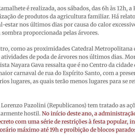
malhete é realizada, aos sábados, das 6h às 12h, a F
zação de produtos da agricultura familiar. Há relat
l-estar nos últimos dias por causa do calor excessiv
a sombra proporcionada pelas árvores.
tro, como as proximidades Catedral Metropolitana d
atividades de poda de árvores nos últimos dias. Mo
nista Nayara Gava ressalta que é no Centro da cidade
aior carnaval de rua do Espírito Santo, com a prese
rios lugares, as quais terão menos lugares para se re
 Lorenzo Pazolini (Republicanos) tem tratado as aç
larmente hostil.
No início deste ano, a administraçã
reto com uma série de restrições à festa popular, i
 horário máximo até 19h e proibição de blocos parado