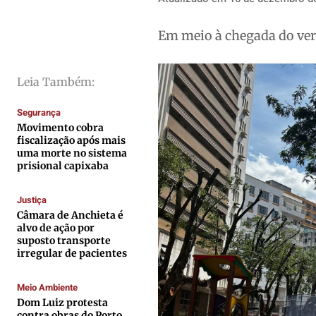
Cidades
Cidades
Cidades
Cidades
Em meio à chegada do ve
Direitos
Direitos
Direitos
Direitos
Economia
Economia
Economia
Economia
Leia Também:
Cultura
Cultura
Cultura
Cultura
Colunas
Colunas
Colunas
Colunas
Segurança
Caetano Roque
Caetano Roque
Caetano Roque
Caetano Roque
Movimento cobra
fiscalização após mais
Gustavo Bastos
Gustavo Bastos
Gustavo Bastos
Gustavo Bastos
uma morte no sistema
prisional capixaba
Jr Mignone (in memorian)
Jr Mignone (in memorian)
Jr Mignone (in memorian)
Jr Mignone (in memorian)
Wanda Sily
Wanda Sily
Wanda Sily
Wanda Sily
Justiça
Câmara de Anchieta é
alvo de ação por
Publicidade Legal
Publicidade Legal
Publicidade Legal
Publicidade Legal
suposto transporte
irregular de pacientes
Anuncie
Anuncie
Anuncie
Anuncie
Meio Ambiente
Quem Somos
Quem Somos
Quem Somos
Quem Somos
Dom Luiz protesta
contra obras do Porto