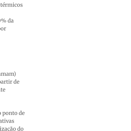
 térmicos
00% da
por
Semmam)
artir de
nte
o ponto de
ativas
ização do