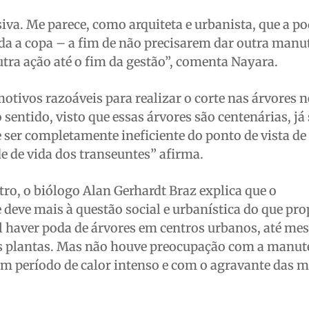
va. Me parece, como arquiteta e urbanista, que a po
oda a copa – a fim de não precisarem dar outra manu
utra ação até o fim da gestão”, comenta Nayara.
otivos razoáveis para realizar o corte nas árvores n
entido, visto que essas árvores são centenárias, já
e ser completamente ineficiente do ponto de vista de
 de vida dos transeuntes” afirma.
, o biólogo Alan Gerhardt Braz explica que o
deve mais à questão social e urbanística do que pr
l haver poda de árvores em centros urbanos, até me
as plantas. Mas não houve preocupação com a manu
m período de calor intenso e com o agravante das 