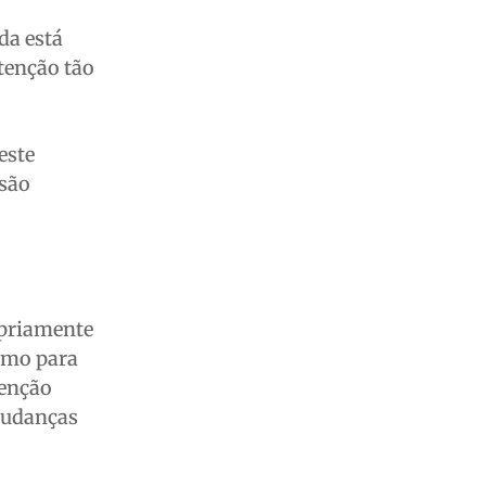
da está
tenção tão
este
 são
opriamente
smo para
tenção
mudanças