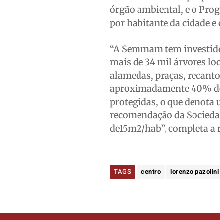
órgão ambiental, e o Prog
por habitante da cidade e
“A Semmam tem investido n
mais de 34 mil árvores loc
alamedas, praças, recanto
aproximadamente 40% do t
protegidas, o que denota
recomendação da Sociedad
de15m2/hab”, completa a 
TAGS
centro
lorenzo pazolini