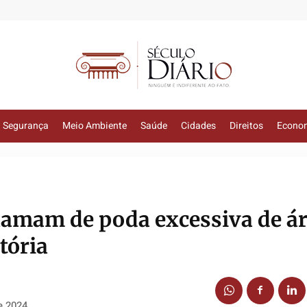
Segurança
Meio Ambiente
Saúde
Cidades
Direitos
Econo
lamam de poda excessiva de á
tória
e 2024