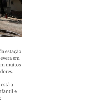
da estação
severa em
 em muitos
dores.
 está a
fantil e
e