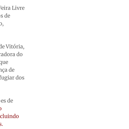
eira Livre
os de
o,
e Vitória,
radora do
 que
nça de
fugiar dos
ões de
o
ncluindo
s.