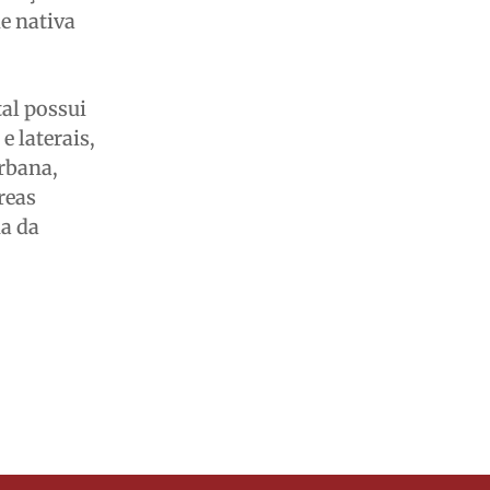
e nativa
al possui
e laterais,
urbana,
reas
ma da