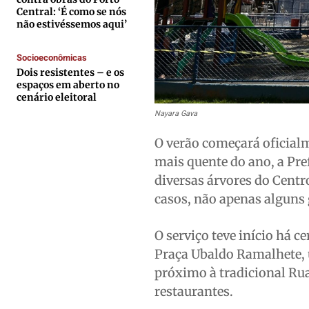
Expediente
Expediente
Expediente
Expediente
Central: ‘É como se nós
não estivéssemos aqui’
Contato
Contato
Contato
Contato
Anuncie
Anuncie
Anuncie
Anuncie
Socioeconômicas
Dois resistentes – e os
espaços em aberto no
Termos de Uso
Termos de Uso
Termos de Uso
Termos de Uso
cenário eleitoral
Nayara Gava
Privacidade
Privacidade
Privacidade
Privacidade
O verão começará oficialm
mais quente do ano, a Pre
diversas árvores do Centr
casos, não apenas alguns
O serviço teve início há 
Praça Ubaldo Ramalhete, 
próximo à tradicional Ru
restaurantes.