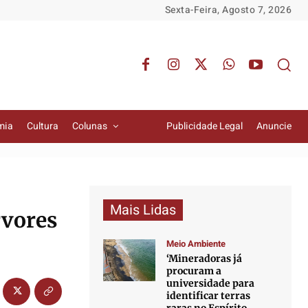
Sexta-Feira, Agosto 7, 2026
mia
Cultura
Colunas
Publicidade Legal
Anuncie
Mais Lidas
rvores
Meio Ambiente
‘Mineradoras já
procuram a
universidade para
identificar terras