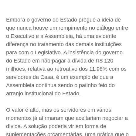
Cidades
Cidades
Cidades
Cidades
Direitos
Direitos
Direitos
Direitos
Embora o governo do Estado pregue a ideia de
Economia
Economia
Economia
Economia
que nunca houve um rompimento no diálogo entre
Cultura
Cultura
Cultura
Cultura
o Executivo e a Assembleia, há uma evidente
diferença no tratamento das demais instituições
Colunas
Colunas
Colunas
Colunas
para com o Legislativo. A insistência do governo
Caetano Roque
Caetano Roque
Caetano Roque
Caetano Roque
do Estado em não pagar a dívida de R$ 120
Gustavo Bastos
Gustavo Bastos
Gustavo Bastos
Gustavo Bastos
milhões, relativa ao retroativo dos 11.98% com os
Jr Mignone (in memorian)
Jr Mignone (in memorian)
Jr Mignone (in memorian)
Jr Mignone (in memorian)
servidores da Casa, é um exemplo de que a
Wanda Sily
Wanda Sily
Wanda Sily
Wanda Sily
Assembleia continua sendo o patinho feio do
arranjo institucional do Estado.
Publicidade Legal
Publicidade Legal
Publicidade Legal
Publicidade Legal
O valor é alto, mas os servidores em vários
Anuncie
Anuncie
Anuncie
Anuncie
momentos já afirmaram que aceitariam negociar a
dívida. A solução poderia vir em forma de
Quem Somos
Quem Somos
Quem Somos
Quem Somos
suplementações orçamentárias, uma prática que o