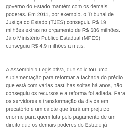
Expediente
Expediente
Expediente
Expediente
governo do Estado mantém com os demais
Contato
Contato
Contato
Contato
poderes. Em 2011, por exemplo, o Tribunal de
Anuncie
Anuncie
Anuncie
Anuncie
Justiça do Estado (TJES) conseguiu R$ 19
milhões extras no orçamento de R$ 686 milhões.
Já o Ministério Público Estadual (MPES)
Termos de Uso
Termos de Uso
Termos de Uso
Termos de Uso
conseguiu R$ 4,9 milhões a mais.
Privacidade
Privacidade
Privacidade
Privacidade
A Assembleia Legislativa, que solicitou uma
suplementação para reformar a fachada do prédio
que está com várias pastilhas soltas há anos, não
conseguiu os recursos e a reforma foi adiada. Para
os servidores a transformação da dívida em
precatório é um calote que trará um prejuízo
enorme para quem luta pelo pagamento de um
direito que os demais poderes do Estado já