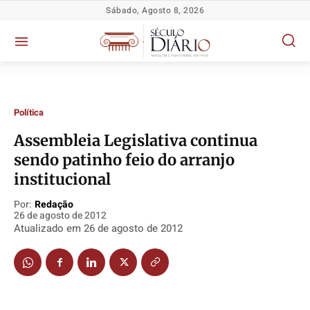
Sábado, Agosto 8, 2026
Política
Assembleia Legislativa continua
sendo patinho feio do arranjo
Política
Política
Política
Política
institucional
Socioeconômicas
Socioeconômicas
Socioeconômicas
Socioeconômicas
TV Século
TV Século
TV Século
TV Século
Por:
Redação
26 de agosto de 2012
Justiça
Justiça
Justiça
Justiça
Atualizado em
26 de agosto de 2012
Educação
Educação
Educação
Educação
Segurança
Segurança
Segurança
Segurança
Meio Ambiente
Meio Ambiente
Meio Ambiente
Meio Ambiente
Saúde
Saúde
Saúde
Saúde