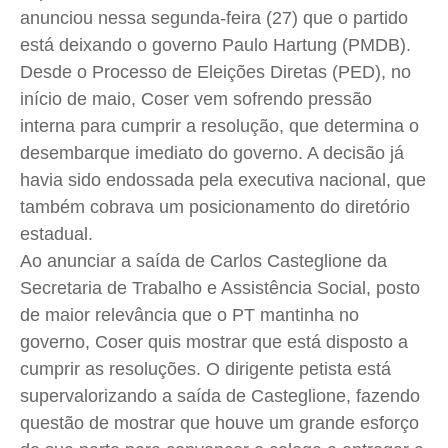
Cidades
Cidades
Cidades
Cidades
anunciou nessa segunda-feira (27) que o partido
Direitos
Direitos
Direitos
Direitos
está deixando o governo Paulo Hartung (PMDB).
Desde o Processo de Eleições Diretas (PED), no
Economia
Economia
Economia
Economia
início de maio, Coser vem sofrendo pressão
Cultura
Cultura
Cultura
Cultura
interna para cumprir a resolução, que determina o
Colunas
Colunas
Colunas
Colunas
desembarque imediato do governo. A decisão já
Caetano Roque
Caetano Roque
Caetano Roque
Caetano Roque
havia sido endossada pela executiva nacional, que
Gustavo Bastos
Gustavo Bastos
Gustavo Bastos
Gustavo Bastos
também cobrava um posicionamento do diretório
Jr Mignone (in memorian)
Jr Mignone (in memorian)
Jr Mignone (in memorian)
Jr Mignone (in memorian)
estadual.
Ao anunciar a saída de Carlos Casteglione da
Wanda Sily
Wanda Sily
Wanda Sily
Wanda Sily
Secretaria de Trabalho e Assistência Social, posto
de maior relevância que o PT mantinha no
Publicidade Legal
Publicidade Legal
Publicidade Legal
Publicidade Legal
governo, Coser quis mostrar que está disposto a
Anuncie
Anuncie
Anuncie
Anuncie
cumprir as resoluções. O dirigente petista está
supervalorizando a saída de Casteglione, fazendo
Quem Somos
Quem Somos
Quem Somos
Quem Somos
questão de mostrar que houve um grande esforço
Expediente
Expediente
Expediente
Expediente