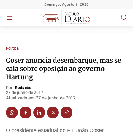
Domingo, Agosto 9, 2026
Política
Coser anuncia desembarque, mas se
Política
Política
Política
Política
cala sobre oposição ao governo
Socioeconômicas
Socioeconômicas
Socioeconômicas
Socioeconômicas
Hartung
TV Século
TV Século
TV Século
TV Século
Por:
Redação
Justiça
Justiça
Justiça
Justiça
27 de junho de 2017
Atualizado em
27 de junho de 2017
Educação
Educação
Educação
Educação
Segurança
Segurança
Segurança
Segurança
Meio Ambiente
Meio Ambiente
Meio Ambiente
Meio Ambiente
Saúde
Saúde
Saúde
Saúde
O presidente estadual do PT, João Coser,