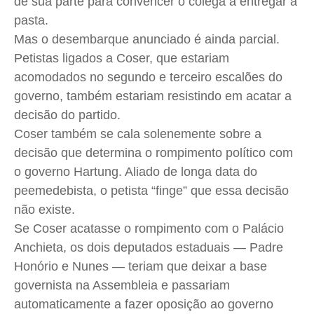
de sua parte para convencer o colega a entregar a
pasta.
Contato
Contato
Contato
Contato
Mas o desembarque anunciado é ainda parcial.
Anuncie
Anuncie
Anuncie
Anuncie
Petistas ligados a Coser, que estariam
acomodados no segundo e terceiro escalões do
Termos de Uso
Termos de Uso
Termos de Uso
Termos de Uso
governo, também estariam resistindo em acatar a
Privacidade
Privacidade
Privacidade
Privacidade
decisão do partido.
Coser também se cala solenemente sobre a
decisão que determina o rompimento político com
o governo Hartung. Aliado de longa data do
peemedebista, o petista “finge” que essa decisão
não existe.
Se Coser acatasse o rompimento com o Palácio
Anchieta, os dois deputados estaduais — Padre
Honório e Nunes — teriam que deixar a base
governista na Assembleia e passariam
automaticamente a fazer oposição ao governo