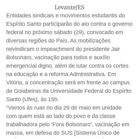
Levante/ES
Quem Somos
Quem Somos
Quem Somos
Quem Somos
Entidades sindicais e movimentos estudantis do
Expediente
Expediente
Expediente
Expediente
Espírito Santo participarão do ato contra o governo
Contato
Contato
Contato
Contato
federal no próximo sábado (29), convocado em
Anuncie
Anuncie
Anuncie
Anuncie
diversas regiões do País. As mobilizações
reivindicam o impeachment do presidente Jair
Bolsonaro, vacinação para todos e auxílio
Termos de Uso
Termos de Uso
Termos de Uso
Termos de Uso
emergencial digno, além de lutar contra os cortes
Privacidade
Privacidade
Privacidade
Privacidade
na educação e a reforma Administrativa. Em
Vitória, a concentração será em frente ao campus
de Goiabeiras da Universidade Federal do Espírito
Santo (Ufes), às 15h.
“Vamos às ruas no dia 29 de maio em unidade
com quem está ao lado do povo e da classe
trabalhadora pelo ‘Fora Bolsonaro’, vacinação em
massa, em defesa do SUS [Sistema Único de