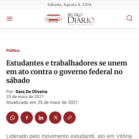
Sábado, Agosto 8, 2026
Política
Estudantes e trabalhadores se unem
em ato contra o governo federal no
sábado
Política
Política
Política
Política
Por:
Sara De Oliveira
Socioeconômicas
Socioeconômicas
Socioeconômicas
Socioeconômicas
25 de maio de 2021
Atualizado em
25 de maio de 2021
TV Século
TV Século
TV Século
TV Século
Justiça
Justiça
Justiça
Justiça
Educação
Educação
Educação
Educação
Segurança
Segurança
Segurança
Segurança
Liderado pelo movimento estudantil, ato em Vitória