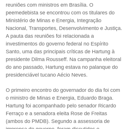
reuniões com ministros em Brasília. O
Cidades
Cidades
Cidades
Cidades
peemedebista se encontrou com os titulares do
Direitos
Direitos
Direitos
Direitos
Ministério de Minas e Energia, Integração
Economia
Economia
Economia
Economia
Nacional, Transportes, Desenvolvimento e Justiça.
Cultura
Cultura
Cultura
Cultura
A pauta das reuniões foi relacionada a
investimentos do governo federal no Espírito
Colunas
Colunas
Colunas
Colunas
Santo, uma das principais críticas de Hartung à
Caetano Roque
Caetano Roque
Caetano Roque
Caetano Roque
presidente Dilma Rousseff. Na campanha eleitoral
Gustavo Bastos
Gustavo Bastos
Gustavo Bastos
Gustavo Bastos
do ano passado, Hartung estava no palanque do
Jr Mignone (in memorian)
Jr Mignone (in memorian)
Jr Mignone (in memorian)
Jr Mignone (in memorian)
presidenciável tucano Aécio Neves.
Wanda Sily
Wanda Sily
Wanda Sily
Wanda Sily
O primeiro encontro do governador do dia foi com
o ministro de Minas e Energia, Eduardo Braga.
Publicidade Legal
Publicidade Legal
Publicidade Legal
Publicidade Legal
Hartung foi acompanhado pelo senador Ricardo
Anuncie
Anuncie
Anuncie
Anuncie
Ferraço e a senadora eleita Rose de Freitas
(ambos do PMDB). Segundo a assessoria de
Quem Somos
Quem Somos
Quem Somos
Quem Somos