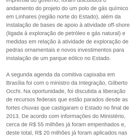
imprensa do governo, foram discutidos o
Expediente
Expediente
Expediente
Expediente
andamento do projeto do um polo de gás químico
Contato
Contato
Contato
Contato
em Linhares (região norte do Estado), além da
Anuncie
Anuncie
Anuncie
Anuncie
instalação de bases de apoio à atividade off-shore
(ligada à exploração de petróleo e gás natural) e
medidas em relação à atividade de exploração de
Termos de Uso
Termos de Uso
Termos de Uso
Termos de Uso
pedras ornamentais e novos investimentos para
Privacidade
Privacidade
Privacidade
Privacidade
instalação de um parque eólico no Estado.
A segunda agenda da comitiva capixaba em
Brasília foi com o ministro da Integração, Gilberto
Occhi. Na oportunidade, foi discutida a liberação
de recursos federais que estão parados desde as
fortes chuvas que castigaram o Estado no final de
2013. De acordo com informações do Ministério,
cerca de R$ 55 milhões já foram empenhados e,
deste total, R$ 20 milhões já foram aplicados nas