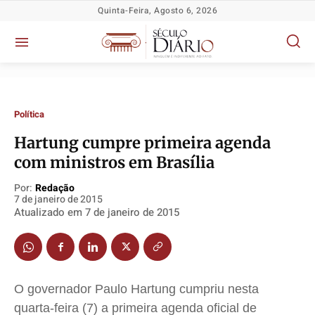
Quinta-Feira, Agosto 6, 2026
Política
Hartung cumpre primeira agenda
com ministros em Brasília
Política
Política
Política
Política
Por:
Redação
Socioeconômicas
Socioeconômicas
Socioeconômicas
Socioeconômicas
7 de janeiro de 2015
TV Século
TV Século
TV Século
TV Século
Atualizado em
7 de janeiro de 2015
Justiça
Justiça
Justiça
Justiça
Educação
Educação
Educação
Educação
Segurança
Segurança
Segurança
Segurança
O governador Paulo Hartung cumpriu nesta
Meio Ambiente
Meio Ambiente
Meio Ambiente
Meio Ambiente
quarta-feira (7) a primeira agenda oficial de
Saúde
Saúde
Saúde
Saúde