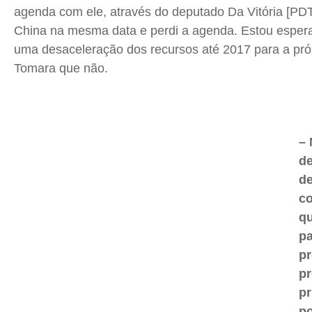
agenda com ele, através do deputado Da Vitória [PDT]
China na mesma data e perdi a agenda. Estou espera
uma desaceleração dos recursos até 2017 para a próx
Tomara que não.
– 
d
d
co
qu
pa
pr
pr
pr
po