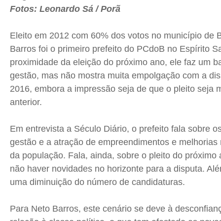
Política
Política
Política
Política
Fotos: Leonardo Sá / Porã
Socioeconômicas
Socioeconômicas
Socioeconômicas
Socioeconômicas
Eleito em 2012 com 60% dos votos no município de 
TV Século
TV Século
TV Século
TV Século
Barros foi o primeiro prefeito do PCdoB no Espírito 
Justiça
Justiça
Justiça
Justiça
proximidade da eleição do próximo ano, ele faz um ba
Educação
Educação
Educação
Educação
gestão, mas não mostra muita empolgação com a dis
Segurança
Segurança
Segurança
Segurança
2016, embora a impressão seja de que o pleito seja m
Meio Ambiente
Meio Ambiente
Meio Ambiente
Meio Ambiente
anterior.
Saúde
Saúde
Saúde
Saúde
Cidades
Cidades
Cidades
Cidades
Em entrevista a Século Diário, o prefeito fala sobre 
gestão e a atração de empreendimentos e melhorias 
Direitos
Direitos
Direitos
Direitos
da população. Fala, ainda, sobre o pleito do próximo
Economia
Economia
Economia
Economia
não haver novidades no horizonte para a disputa. Alé
Cultura
Cultura
Cultura
Cultura
uma diminuição do número de candidaturas.
Colunas
Colunas
Colunas
Colunas
Caetano Roque
Caetano Roque
Caetano Roque
Caetano Roque
Para Neto Barros, este cenário se deve à desconfianç
Gustavo Bastos
Gustavo Bastos
Gustavo Bastos
Gustavo Bastos