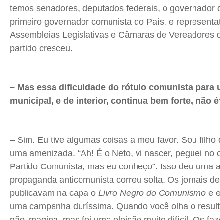
temos senadores, deputados federais, o governador
primeiro governador comunista do País, e representa
Assembleias Legislativas e Câmaras de Vereadores d
partido cresceu.
– Mas essa dificuldade do rótulo comunista para 
municipal, e de interior, continua bem forte, não é
– Sim. Eu tive algumas coisas a meu favor. Sou filho d
uma amenizada. “Ah! É o Neto, vi nascer, peguei no co
Partido Comunista, mas eu conheço”. Isso deu uma 
propaganda anticomunista correu solta. Os jornais de
publicavam na capa o
Livro Negro do Comunismo
e e
uma campanha duríssima. Quando você olha o result
não imagina, mas foi uma eleição muito difícil. Os fa