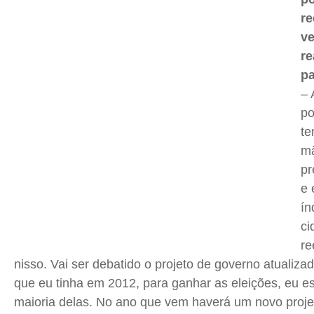
re
v
re
pa
– 
po
te
mã
pr
e 
ín
ci
re
nisso. Vai ser debatido o projeto de governo atualiza
que eu tinha em 2012, para ganhar as eleições, eu e
maioria delas. No ano que vem haverá um novo proje