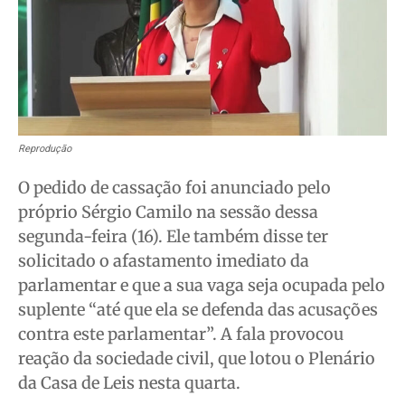
Quem Somos
Quem Somos
Quem Somos
Quem Somos
Expediente
Expediente
Expediente
Expediente
Contato
Contato
Contato
Contato
Anuncie
Anuncie
Anuncie
Anuncie
Reprodução
O pedido de cassação foi anunciado pelo
Termos de Uso
Termos de Uso
Termos de Uso
Termos de Uso
próprio Sérgio Camilo na sessão dessa
Privacidade
Privacidade
Privacidade
Privacidade
segunda-feira (16). Ele também disse ter
solicitado o afastamento imediato da
parlamentar e que a sua vaga seja ocupada pelo
suplente “até que ela se defenda das acusações
contra este parlamentar”. A fala provocou
reação da sociedade civil, que lotou o Plenário
da Casa de Leis nesta quarta.