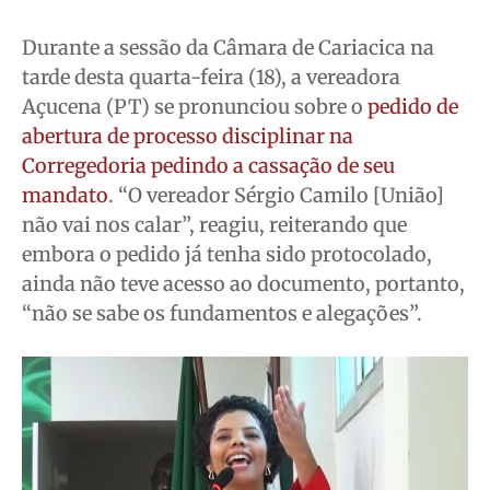
Segurança
Segurança
Segurança
Segurança
Durante a sessão da Câmara de Cariacica na
Meio Ambiente
Meio Ambiente
Meio Ambiente
Meio Ambiente
tarde desta quarta-feira (18), a vereadora
Saúde
Saúde
Saúde
Saúde
Açucena (PT) se pronunciou sobre o
pedido de
Cidades
Cidades
Cidades
Cidades
abertura de processo disciplinar na
Direitos
Direitos
Direitos
Direitos
Corregedoria pedindo a cassação de seu
Economia
Economia
Economia
Economia
mandato
. “O vereador Sérgio Camilo [União]
Cultura
Cultura
Cultura
Cultura
não vai nos calar”, reagiu, reiterando que
Colunas
Colunas
Colunas
Colunas
embora o pedido já tenha sido protocolado,
ainda não teve acesso ao documento, portanto,
Caetano Roque
Caetano Roque
Caetano Roque
Caetano Roque
“não se sabe os fundamentos e alegações”.
Gustavo Bastos
Gustavo Bastos
Gustavo Bastos
Gustavo Bastos
Jr Mignone (in memorian)
Jr Mignone (in memorian)
Jr Mignone (in memorian)
Jr Mignone (in memorian)
Wanda Sily
Wanda Sily
Wanda Sily
Wanda Sily
Publicidade Legal
Publicidade Legal
Publicidade Legal
Publicidade Legal
Anuncie
Anuncie
Anuncie
Anuncie