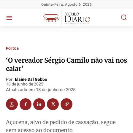
Quinta-Feira, Agosto 6, 2026
Política
‘O vereador Sérgio Camilo não vai nos
calar’
Por:
Elaine Dal Gobbo
18 de junho de 2025
Atualizado em
18 de junho de 2025
Política
Política
Política
Política
Socioeconômicas
Socioeconômicas
Socioeconômicas
Socioeconômicas
TV Século
TV Século
TV Século
TV Século
Justiça
Justiça
Justiça
Justiça
Açucena, alvo de pedido de cassação, segue
Educação
Educação
Educação
Educação
sem acesso ao documento