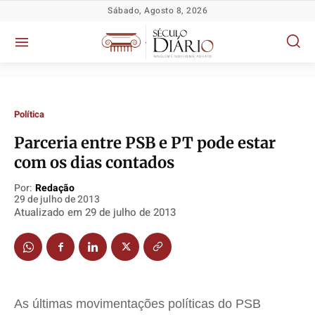
Sábado, Agosto 8, 2026
Política
Parceria entre PSB e PT pode estar
com os dias contados
Política
Política
Política
Política
Por:
Redação
Socioeconômicas
Socioeconômicas
Socioeconômicas
Socioeconômicas
29 de julho de 2013
TV Século
TV Século
TV Século
TV Século
Atualizado em
29 de julho de 2013
Justiça
Justiça
Justiça
Justiça
Educação
Educação
Educação
Educação
Segurança
Segurança
Segurança
Segurança
Meio Ambiente
Meio Ambiente
Meio Ambiente
Meio Ambiente
As últimas movimentações políticas do PSB
Saúde
Saúde
Saúde
Saúde