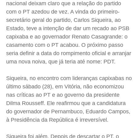
nacional deixam claro que a relação do partido
Cidades
Cidades
Cidades
Cidades
com o PT azedou de vez. A vinda do primeiro-
Direitos
Direitos
Direitos
Direitos
secretário geral do partido, Carlos Siqueira, ao
Estado, teve a intenção de dar um recado ao PSB
Economia
Economia
Economia
Economia
capixaba e ao governador Renato Casagrande: o
Cultura
Cultura
Cultura
Cultura
casamento com o PT acabou. O próximo passo
Colunas
Colunas
Colunas
Colunas
seria definir a data do rompimento oficial e arranjar
Caetano Roque
Caetano Roque
Caetano Roque
Caetano Roque
uma nova noiva, que já teria até nome: PDT.
Gustavo Bastos
Gustavo Bastos
Gustavo Bastos
Gustavo Bastos
Jr Mignone (in memorian)
Jr Mignone (in memorian)
Jr Mignone (in memorian)
Jr Mignone (in memorian)
Siqueira, no encontro com lideranças capixabas no
Wanda Sily
Wanda Sily
Wanda Sily
Wanda Sily
último sábado (28), em Vitória, não economizou
nas críticas ao PT e ao governo da presidente
Dilma Rousseff. Ele reafirmou que a candidatura
Publicidade Legal
Publicidade Legal
Publicidade Legal
Publicidade Legal
do governador de Pernambuco, Eduardo Campos,
Anuncie
Anuncie
Anuncie
Anuncie
à Presidência da República é irreversível.
Quem Somos
Quem Somos
Quem Somos
Quem Somos
Siqueira foi além. Depois de descartar o PT, o