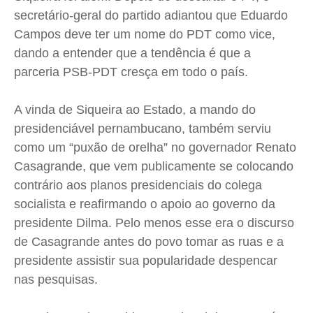
Expediente
Expediente
Expediente
Expediente
secretário-geral do partido adiantou que Eduardo
Campos deve ter um nome do PDT como vice,
Contato
Contato
Contato
Contato
dando a entender que a tendência é que a
Anuncie
Anuncie
Anuncie
Anuncie
parceria PSB-PDT cresça em todo o país.
Termos de Uso
Termos de Uso
Termos de Uso
Termos de Uso
A vinda de Siqueira ao Estado, a mando do
Privacidade
Privacidade
Privacidade
Privacidade
presidenciável pernambucano, também serviu
como um “puxão de orelha” no governador Renato
Casagrande, que vem publicamente se colocando
contrário aos planos presidenciais do colega
socialista e reafirmando o apoio ao governo da
presidente Dilma. Pelo menos esse era o discurso
de Casagrande antes do povo tomar as ruas e a
presidente assistir sua popularidade despencar
nas pesquisas.