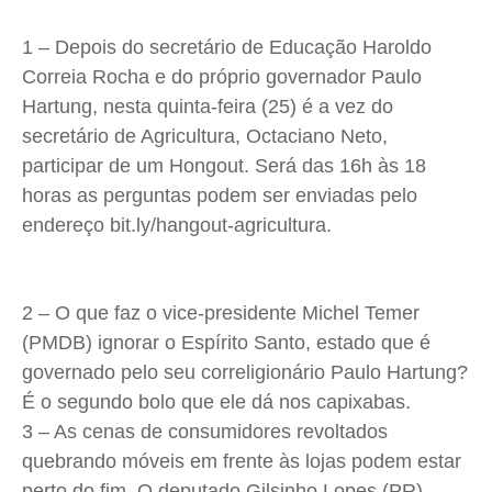
1 – Depois do secretário de Educação Haroldo
Correia Rocha e do próprio governador Paulo
Hartung
, nesta quinta-feira (25) é a vez do
secretário de Agricultura,
Octaciano
Neto,
participar de um
Hongout
. Será das
16h
às 18
horas as perguntas podem ser enviadas pelo
endereço
bit.ly
/
hangout-agricultura
.
2 – O que faz o vice-presidente Michel Temer
(PMDB) ignorar o Espírito Santo, estado que é
governado pelo seu correligionário Paulo
Hartung
?
É o segundo bolo que ele dá nos capixabas.
3 – As cenas de consumidores revoltados
quebrando móveis em frente às lojas podem estar
perto do fim. O deputado Gilsinho Lopes (PR)