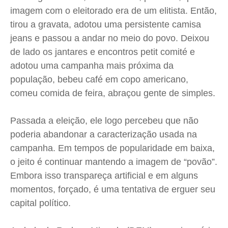
Expediente
Expediente
Expediente
Expediente
imagem com o eleitorado era de um elitista. Então,
tirou a gravata, adotou uma persistente camisa
Contato
Contato
Contato
Contato
jeans e passou a andar no meio do povo. Deixou
Anuncie
Anuncie
Anuncie
Anuncie
de lado os jantares e encontros
petit
comité e
adotou uma campanha mais próxima da
Termos de Uso
Termos de Uso
Termos de Uso
Termos de Uso
população, bebeu café em copo americano,
Privacidade
Privacidade
Privacidade
Privacidade
comeu comida de feira, abraçou gente de simples.
Passada a eleição, ele logo percebeu que não
poderia abandonar a caracterização usada na
campanha. Em tempos de popularidade em baixa,
o jeito é continuar mantendo a imagem de “povão”.
Embora isso transpareça artificial e em alguns
momentos, forçado, é uma tentativa de erguer seu
capital político.