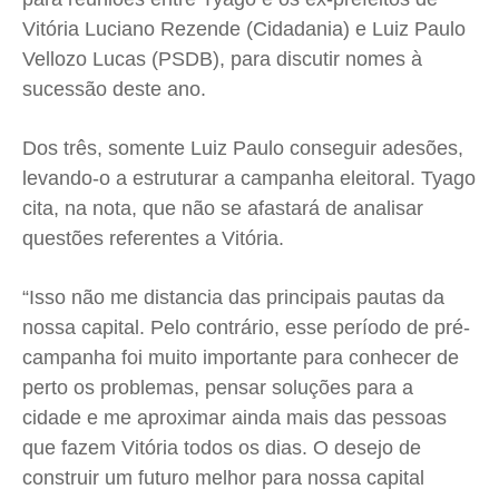
Expediente
Expediente
Expediente
Expediente
Vitória Luciano Rezende (Cidadania) e Luiz Paulo
Contato
Contato
Contato
Contato
Vellozo Lucas (PSDB), para discutir nomes à
Anuncie
Anuncie
Anuncie
Anuncie
sucessão deste ano.
Termos de Uso
Termos de Uso
Termos de Uso
Termos de Uso
Dos três, somente Luiz Paulo conseguir adesões,
levando-o a estruturar a campanha eleitoral. Tyago
Privacidade
Privacidade
Privacidade
Privacidade
cita, na nota, que não se afastará de analisar
questões referentes a Vitória.
“Isso não me distancia das principais pautas da
nossa capital. Pelo contrário, esse período de pré-
campanha foi muito importante para conhecer de
perto os problemas, pensar soluções para a
cidade e me aproximar ainda mais das pessoas
que fazem Vitória todos os dias. O desejo de
construir um futuro melhor para nossa capital