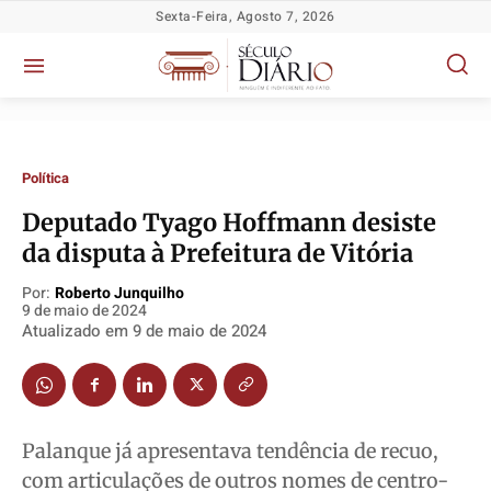
Sexta-Feira, Agosto 7, 2026
Política
Deputado Tyago Hoffmann desiste
Política
Política
Política
Política
da disputa à Prefeitura de Vitória
Socioeconômicas
Socioeconômicas
Socioeconômicas
Socioeconômicas
Por:
Roberto Junquilho
9 de maio de 2024
TV Século
TV Século
TV Século
TV Século
Atualizado em
9 de maio de 2024
Justiça
Justiça
Justiça
Justiça
Educação
Educação
Educação
Educação
Segurança
Segurança
Segurança
Segurança
Meio Ambiente
Meio Ambiente
Meio Ambiente
Meio Ambiente
Palanque já apresentava tendência de recuo,
Saúde
Saúde
Saúde
Saúde
com articulações de outros nomes de centro-