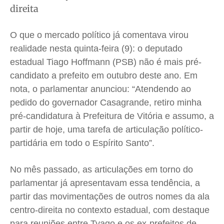
direita
Cidades
Cidades
Cidades
Cidades
Direitos
Direitos
Direitos
Direitos
O que o mercado político já comentava virou
Economia
Economia
Economia
Economia
realidade nesta quinta-feira (9): o deputado
Cultura
Cultura
Cultura
Cultura
estadual Tiago Hoffmann (PSB) não é mais pré-
Colunas
Colunas
Colunas
Colunas
candidato a prefeito em outubro deste ano. Em
Caetano Roque
Caetano Roque
Caetano Roque
Caetano Roque
nota, o parlamentar anunciou: “Atendendo ao
Gustavo Bastos
Gustavo Bastos
Gustavo Bastos
Gustavo Bastos
pedido do governador Casagrande, retiro minha
pré-candidatura à Prefeitura de Vitória e assumo, a
Jr Mignone (in memorian)
Jr Mignone (in memorian)
Jr Mignone (in memorian)
Jr Mignone (in memorian)
partir de hoje, uma tarefa de articulação político-
Wanda Sily
Wanda Sily
Wanda Sily
Wanda Sily
partidária em todo o Espírito Santo”.
Publicidade Legal
Publicidade Legal
Publicidade Legal
Publicidade Legal
No mês passado, as articulações em torno do
Anuncie
Anuncie
Anuncie
Anuncie
parlamentar já apresentavam essa tendência, a
partir das movimentações de outros nomes da ala
centro-direita no contexto estadual, com destaque
Quem Somos
Quem Somos
Quem Somos
Quem Somos
para reuniões entre Tyago e os ex-prefeitos de