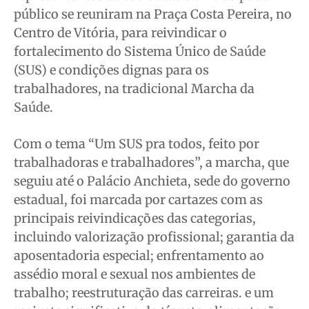
público se reuniram na Praça Costa Pereira, no
Quem Somos
Quem Somos
Quem Somos
Quem Somos
Centro de Vitória, para reivindicar o
Expediente
Expediente
Expediente
Expediente
fortalecimento do Sistema Único de Saúde
Contato
Contato
Contato
Contato
(SUS) e condições dignas para os
trabalhadores, na tradicional Marcha da
Anuncie
Anuncie
Anuncie
Anuncie
Saúde.
Termos de Uso
Termos de Uso
Termos de Uso
Termos de Uso
Com o tema “Um SUS pra todos, feito por
Privacidade
Privacidade
Privacidade
Privacidade
trabalhadoras e trabalhadores”, a marcha, que
seguiu até o Palácio Anchieta, sede do governo
estadual, foi marcada por cartazes com as
principais reivindicações das categorias,
incluindo valorização profissional; garantia da
aposentadoria especial; enfrentamento ao
assédio moral e sexual nos ambientes de
trabalho; reestruturação das carreiras. e um