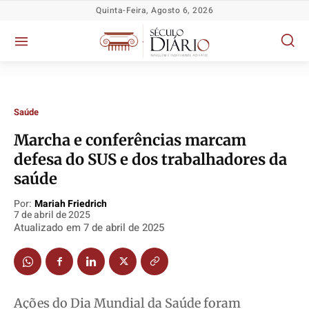
Quinta-Feira, Agosto 6, 2026
Saúde
Marcha e conferências marcam
defesa do SUS e dos trabalhadores da
saúde
Política
Política
Política
Política
Por:
Mariah Friedrich
7 de abril de 2025
Socioeconômicas
Socioeconômicas
Socioeconômicas
Socioeconômicas
Atualizado em
7 de abril de 2025
TV Século
TV Século
TV Século
TV Século
Justiça
Justiça
Justiça
Justiça
Educação
Educação
Educação
Educação
Segurança
Segurança
Segurança
Segurança
Ações do Dia Mundial da Saúde foram