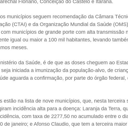
Marechal Floriano, Conceição do Castelo e Itarana.
ão dos municípios seguem recomendação da Câmara Técni
ação (CTAI) e da Organização Mundial da Saúde (OMS
s com municípios de grande porte com alta transmissão 
ente igual ou maior a 100 mil habitantes, levando tamb
timos meses.
inistério da Saúde, é de que as doses cheguem ao Esta
e seja iniciada a imunização da população-alvo, de crian
aúde aguarda a confirmação, por parte do órgão federal
.
is estão na lista de nove municípios, que, nesta terceir
giram incidência alta para a doença: Laranja da Terra, q
ncidência, com taxa de 2277,50 no acumulado entre o di
 de janeiro; e Afonso Claudio, que tem a terceira maior