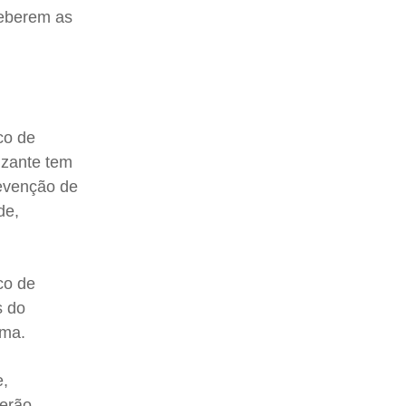
ceberem as
co de
izante tem
revenção de
de,
co de
s do
rma.
e,
serão