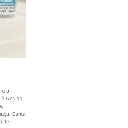
ra a
m à Região
a,
guaçu, Santa
a de