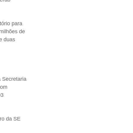
tório para
 milhões de
de duas
 Secretaria
 com
03
ro da SE