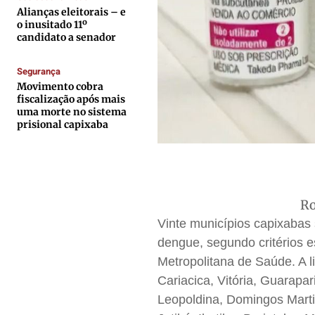
Quem Somos
Quem Somos
Quem Somos
Quem Somos
Alianças eleitorais – e
Expediente
Expediente
Expediente
Expediente
o inusitado 11º
candidato a senador
Contato
Contato
Contato
Contato
Anuncie
Anuncie
Anuncie
Anuncie
Segurança
Movimento cobra
fiscalização após mais
Termos de Uso
Termos de Uso
Termos de Uso
Termos de Uso
uma morte no sistema
prisional capixaba
Privacidade
Privacidade
Privacidade
Privacidade
Ro
Vinte municípios capixabas
dengue, segundo critérios 
Metropolitana de Saúde. A lis
Cariacica, Vitória, Guarapa
Leopoldina, Domingos Marti