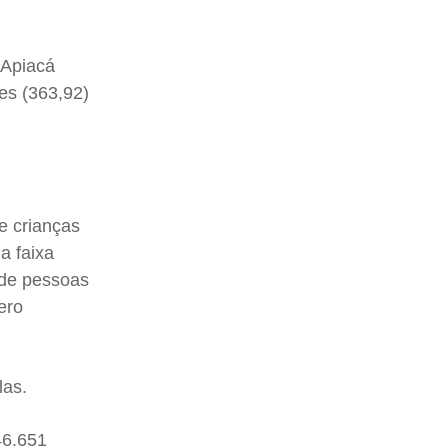
 Apiacá
es (363,92)
e crianças
a faixa
 de pessoas
ero
las.
46.651