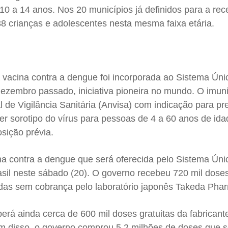
10 a 14 anos. Nos 20 municípios já definidos para a re
8 crianças e adolescentes nesta mesma faixa etária.
acina contra a dengue foi incorporada ao Sistema Úni
ezembro passado, iniciativa pioneira no mundo. O imun
l de Vigilância Sanitária (Anvisa) com indicação para p
r sorotipo do vírus para pessoas de 4 a 60 anos de ida
sição prévia.
na contra a dengue que será oferecida pelo Sistema Úni
il neste sábado (20). O governo recebeu 720 mil dose
das sem cobrança pelo laboratório japonês Takeda Pha
erá ainda cerca de 600 mil doses gratuitas da fabricant
lém disso, o governo comprou 5,2 milhões de doses que 