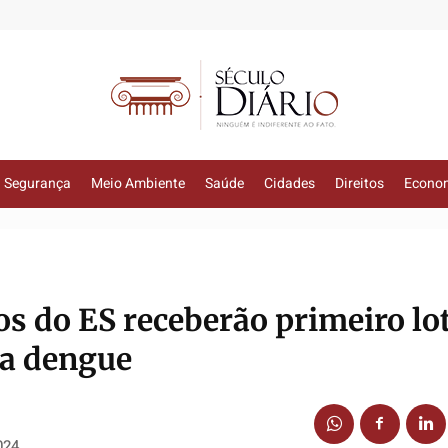
Segurança
Meio Ambiente
Saúde
Cidades
Direitos
Econo
os do ES receberão primeiro lo
 a dengue
024