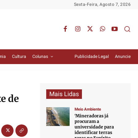
Sexta-Feira, Agosto 7, 2026
mia
Cultura
Colunas
Publicidade Legal
Anuncie
Mais Lidas
te de
Meio Ambiente
‘Mineradoras já
procuram a
universidade para
identificar terras