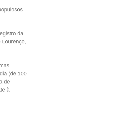
 populosos
egistro da
o Lourenço,
imas
dia (de 100
xa de
ate à