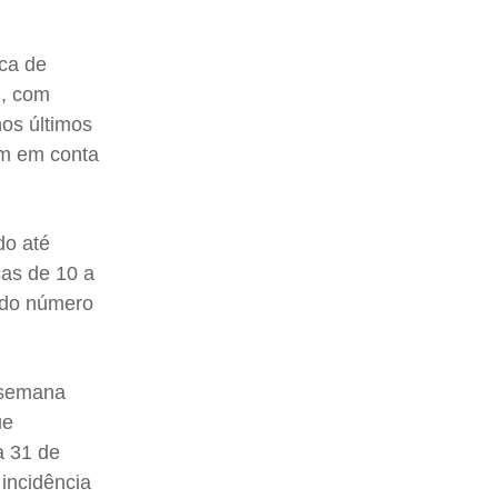
ca de
), com
nos últimos
ém em conta
do até
ças de 10 a
, do número
a semana
ue
a 31 de
 incidência