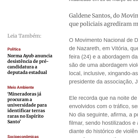
Direitos
Direitos
Direitos
Direitos
Economia
Economia
Economia
Economia
Galdene Santos, do Movim
que policiais agrediram 
Cultura
Cultura
Cultura
Cultura
Colunas
Colunas
Colunas
Colunas
Leia Também:
O Movimento Nacional de D
Caetano Roque
Caetano Roque
Caetano Roque
Caetano Roque
de Nazareth, em Vitória, que
Política
Gustavo Bastos
Gustavo Bastos
Gustavo Bastos
Gustavo Bastos
Norma Ayub anuncia
feira (24)
e a abordagem da
desistência de pré-
Jr Mignone (in memorian)
Jr Mignone (in memorian)
Jr Mignone (in memorian)
Jr Mignone (in memorian)
são de uma abordagem viole
candidatura a
Wanda Sily
Wanda Sily
Wanda Sily
Wanda Sily
deputada estadual
local, inclusive, xingando-
presidente da associação, 
Meio Ambiente
Publicidade Legal
Publicidade Legal
Publicidade Legal
Publicidade Legal
‘Mineradoras já
Ele recorda que na noite d
procuram a
Anuncie
Anuncie
Anuncie
Anuncie
universidade para
envolvidos com o tráfico, s
identificar terras
No dia seguinte, afirma, a 
raras no Espírito
Quem Somos
Quem Somos
Quem Somos
Quem Somos
Santo’
filmar, sendo hostilizados 
Expediente
Expediente
Expediente
Expediente
diante do histórico de violê
Socioeconômicas