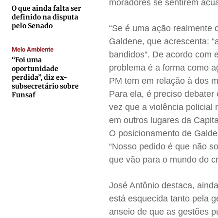
Contato
Contato
Contato
Contato
moradores se sentirem acu
O que ainda falta ser
Anuncie
Anuncie
Anuncie
Anuncie
definido na disputa
pelo Senado
“Se é uma ação realmente co
Galdene, que acrescenta: “a
Termos de Uso
Termos de Uso
Termos de Uso
Termos de Uso
Meio Ambiente
bandidos”. De acordo com e
“Foi uma
Privacidade
Privacidade
Privacidade
Privacidade
problema é a forma como age
oportunidade
perdida”, diz ex-
PM tem em relação à dos m
subsecretário sobre
Para ela, é preciso debater
Funsaf
vez que a violência polici
em outros lugares da Capita
O posicionamento de Galde
“Nosso pedido é que não so
que vão para o mundo do cri
José Antônio destaca, ain
está esquecida tanto pela 
anseio de que as gestões p