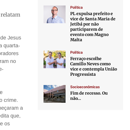
Política
PL expulsa prefeito e
 relatam
vice de Santa Maria de
Jetibá por não
participarem de
evento com Magno
 de Jesus
Malta
a quarta-
Política
oradores
Ferraço escolhe
oram no
Camillo Neves como
e-
vice e contempla União
Progressista
Socioeconômicas
te
Fim de recesso. Ou
não…
o crime.
omeçaram a
dita que,
de os