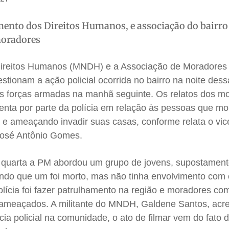
ento dos Direitos Humanos, e associação do bairro
moradores
ireitos Humanos (MNDH) e a Associação de Moradores
stionam a ação policial ocorrida no bairro na noite dess
s forças armadas na manhã seguinte. Os relatos dos m
nta por parte da polícia em relação às pessoas que m
as e ameaçando invadir suas casas, conforme relata o vic
José Antônio Gomes.
e quarta a PM abordou um grupo de jovens, supostamen
endo que um foi morto, mas não tinha envolvimento com 
polícia foi fazer patrulhamento na região e moradores c
e ameaçados. A militante do MNDH, Galdene Santos, acre
ncia policial na comunidade, o ato de filmar vem do fato 