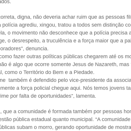
ados.
rreta, digna, não deveria achar ruim que as pessoas fi
 polícia agrediu, xingou, tratou a todos sem distinção 
la, o movimento não desconhece que a polícia precisa a
, o desrespeito, a truculência e a força maior que a pa
oradores”, denuncia.
 como fazer outras políticas públicas chegarem até os m
al não é algo que ocorre somente Jesus de Nazareth, ma
l, como o Território do Bem e a Piedade.
ne também é defendido pelo vice-presidente da associ
mente a força policial chegue aqui. Nós temos jovens t
me por falta de oportunidades”, lamenta.
da, que a comunidade é formada também por pessoas ho
gestão pública estadual quanto municipal. “A comunidad
úblicas subam o morro, gerando oportunidade de mostr