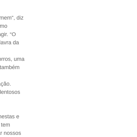
lmem”, diz
como
gir. “O
lavra da
orros, uma
s também
ação.
alentosos
nestas e
e tem
ar nossos