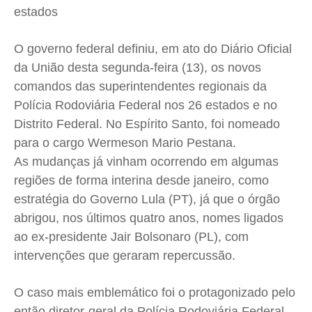
estados
Cidades
Cidades
Cidades
Cidades
Direitos
Direitos
Direitos
Direitos
O governo federal definiu, em ato do Diário Oficial
Economia
Economia
Economia
Economia
da União desta segunda-feira (13), os novos
Cultura
Cultura
Cultura
Cultura
comandos das superintendentes regionais da
Colunas
Colunas
Colunas
Colunas
Polícia Rodoviária Federal nos 26 estados e no
Distrito Federal. No Espírito Santo, foi nomeado
Caetano Roque
Caetano Roque
Caetano Roque
Caetano Roque
para o cargo Wermeson Mario Pestana.
Gustavo Bastos
Gustavo Bastos
Gustavo Bastos
Gustavo Bastos
As mudanças já vinham ocorrendo em algumas
Jr Mignone (in memorian)
Jr Mignone (in memorian)
Jr Mignone (in memorian)
Jr Mignone (in memorian)
regiões de forma interina desde janeiro, como
Wanda Sily
Wanda Sily
Wanda Sily
Wanda Sily
estratégia do Governo Lula (PT), já que o órgão
abrigou, nos últimos quatro anos, nomes ligados
Publicidade Legal
Publicidade Legal
Publicidade Legal
Publicidade Legal
ao ex-presidente Jair Bolsonaro (PL), com
intervenções que geraram repercussão.
Anuncie
Anuncie
Anuncie
Anuncie
O caso mais emblemático foi o protagonizado pelo
Quem Somos
Quem Somos
Quem Somos
Quem Somos
então diretor-geral da Polícia Rodoviária Federal,