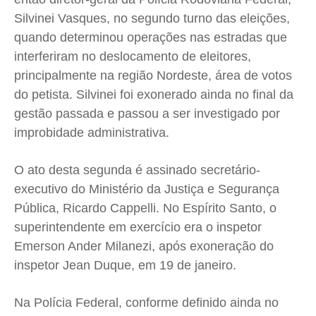
Expediente
Expediente
Expediente
Expediente
Silvinei Vasques, no segundo turno das eleições,
Contato
Contato
Contato
Contato
quando determinou operações nas estradas que
Anuncie
Anuncie
Anuncie
Anuncie
interferiram no deslocamento de eleitores,
principalmente na região Nordeste, área de votos
do petista. Silvinei foi exonerado ainda no final da
Termos de Uso
Termos de Uso
Termos de Uso
Termos de Uso
gestão passada e passou a ser investigado por
Privacidade
Privacidade
Privacidade
Privacidade
improbidade administrativa.
O ato desta segunda é assinado secretário-
executivo do Ministério da Justiça e Segurança
Pública, Ricardo Cappelli. No Espírito Santo, o
superintendente em exercício era o inspetor
Emerson Ander Milanezi, após exoneração do
inspetor Jean Duque, em 19 de janeiro.
Na Polícia Federal, conforme definido ainda no