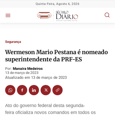
Quinta-Feira, Agosto 6, 2026
Segurança
Wermeson Mario Pestana é nomeado
superintendente da PRF-ES
Política
Política
Política
Política
Socioeconômicas
Socioeconômicas
Socioeconômicas
Socioeconômicas
Por:
Manaira Medeiros
13 de março de 2023
TV Século
TV Século
TV Século
TV Século
Atualizado em
13 de março de 2023
Justiça
Justiça
Justiça
Justiça
Educação
Educação
Educação
Educação
Segurança
Segurança
Segurança
Segurança
Ato do governo federal desta segunda-
Meio Ambiente
Meio Ambiente
Meio Ambiente
Meio Ambiente
feira oficializa novos comandos em todos os
Saúde
Saúde
Saúde
Saúde