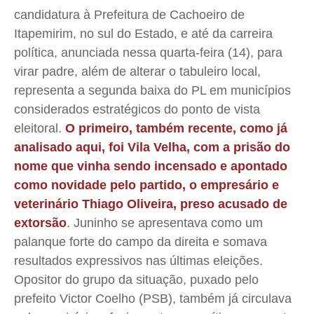
candidatura à Prefeitura de Cachoeiro de
Itapemirim, no sul do Estado, e até da carreira
Quem Somos
Quem Somos
Quem Somos
Quem Somos
política, anunciada nessa quarta-feira (14), para
Expediente
Expediente
Expediente
Expediente
virar padre, além de alterar o tabuleiro local,
Contato
Contato
Contato
Contato
representa a segunda baixa do PL em municípios
considerados estratégicos do ponto de vista
Anuncie
Anuncie
Anuncie
Anuncie
eleitoral.
O primeiro, também recente, como já
analisado aqui, foi Vila Velha, com a prisão do
Termos de Uso
Termos de Uso
Termos de Uso
Termos de Uso
nome que vinha sendo incensado e apontado
Privacidade
Privacidade
Privacidade
Privacidade
como novidade pelo partido, o empresário e
veterinário Thiago Oliveira, preso acusado de
extorsão
. Juninho se apresentava como um
palanque forte do campo da direita e somava
resultados expressivos nas últimas eleições.
Opositor do grupo da situação, puxado pelo
prefeito Victor Coelho (PSB), também já circulava