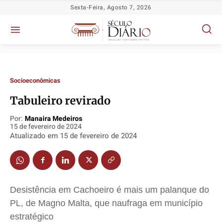
Sexta-Feira, Agosto 7, 2026
Socioeconômicas
Tabuleiro revirado
Por:
Manaira Medeiros
15 de fevereiro de 2024
Atualizado em
15 de fevereiro de 2024
Política
Política
Política
Política
Socioeconômicas
Socioeconômicas
Socioeconômicas
Socioeconômicas
TV Século
TV Século
TV Século
TV Século
Desistência em Cachoeiro é mais um palanque do
Justiça
Justiça
Justiça
Justiça
PL, de Magno Malta, que naufraga em município
Educação
Educação
Educação
Educação
estratégico