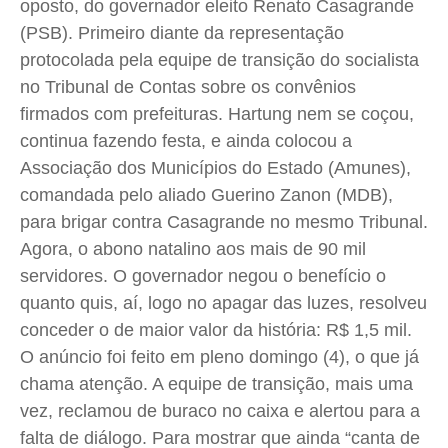
oposto, do governador eleito Renato Casagrande
(PSB). Primeiro diante da representação
Quem Somos
Quem Somos
Quem Somos
Quem Somos
protocolada pela equipe de transição do socialista
Expediente
Expediente
Expediente
Expediente
no Tribunal de Contas sobre os convênios
firmados com prefeituras. Hartung nem se coçou,
Contato
Contato
Contato
Contato
continua fazendo festa, e ainda colocou a
Anuncie
Anuncie
Anuncie
Anuncie
Associação dos Municípios do Estado (Amunes),
comandada pelo aliado Guerino Zanon (MDB),
Termos de Uso
Termos de Uso
Termos de Uso
Termos de Uso
para brigar contra Casagrande no mesmo Tribunal.
Privacidade
Privacidade
Privacidade
Privacidade
Agora, o abono natalino aos mais de 90 mil
servidores. O governador negou o benefício o
quanto quis, aí, logo no apagar das luzes, resolveu
conceder o de maior valor da história: R$ 1,5 mil.
O anúncio foi feito em pleno domingo (4), o que já
chama atenção. A equipe de transição, mais uma
vez, reclamou de buraco no caixa e alertou para a
falta de diálogo. Para mostrar que ainda “canta de