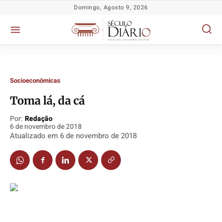
Domingo, Agosto 9, 2026
Socioeconômicas
Toma lá, da cá
Por:
Redação
6 de novembro de 2018
Atualizado em
6 de novembro de 2018
Política
Política
Política
Política
Socioeconômicas
Socioeconômicas
Socioeconômicas
Socioeconômicas
TV Século
TV Século
TV Século
TV Século
Justiça
Justiça
Justiça
Justiça
Educação
Educação
Educação
Educação