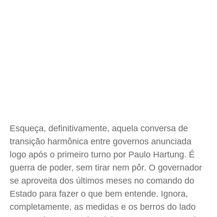
Segurança
Segurança
Segurança
Segurança
Meio Ambiente
Meio Ambiente
Meio Ambiente
Meio Ambiente
Saúde
Saúde
Saúde
Saúde
Cidades
Cidades
Cidades
Cidades
Direitos
Direitos
Direitos
Direitos
Economia
Economia
Economia
Economia
Cultura
Cultura
Cultura
Cultura
Colunas
Colunas
Colunas
Colunas
Caetano Roque
Caetano Roque
Caetano Roque
Caetano Roque
Esqueça, definitivamente, aquela conversa de
Gustavo Bastos
Gustavo Bastos
Gustavo Bastos
Gustavo Bastos
transição harmônica entre governos anunciada
Jr Mignone (in memorian)
Jr Mignone (in memorian)
Jr Mignone (in memorian)
Jr Mignone (in memorian)
logo após o primeiro turno por Paulo Hartung. É
guerra de poder, sem tirar nem pôr. O governador
Wanda Sily
Wanda Sily
Wanda Sily
Wanda Sily
se aproveita dos últimos meses no comando do
Estado para fazer o que bem entende. Ignora,
Publicidade Legal
Publicidade Legal
Publicidade Legal
Publicidade Legal
completamente, as medidas e os berros do lado
Anuncie
Anuncie
Anuncie
Anuncie