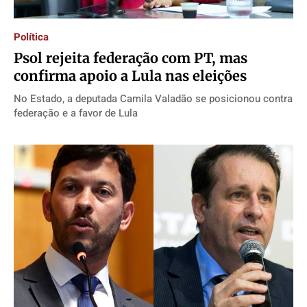
Publicidade Legal
Publicidade Legal
Publicidade Legal
Publicidade Legal
Política
Anuncie
Anuncie
Anuncie
Anuncie
Psol rejeita federação com PT, mas
confirma apoio a Lula nas eleições
Quem Somos
Quem Somos
Quem Somos
Quem Somos
No Estado, a deputada Camila Valadão se posicionou contra
Expediente
Expediente
Expediente
Expediente
federação e a favor de Lula
Contato
Contato
Contato
Contato
Anuncie
Anuncie
Anuncie
Anuncie
Termos de Uso
Termos de Uso
Termos de Uso
Termos de Uso
Privacidade
Privacidade
Privacidade
Privacidade