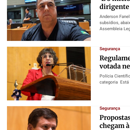
dirigente
Anderson Faneli
subsídios, abaixo do que foi pleite
Assembleia Legis
Segurança
Regulamen
votada ne
Polícia Científ
categ
Segurança
Propostas
chegam à