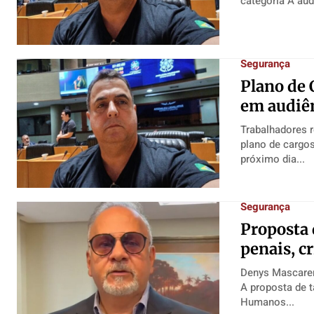
catego
Segurança
​Plano de 
em audiên
Trabalhadores r
plano de cargos
próximo dia...
Segurança
Proposta 
penais, cr
Denys Mascarenh
A proposta de t
Humanos...