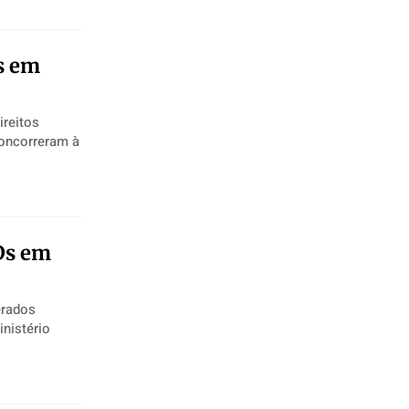
s em
ireitos
Ds em
erados