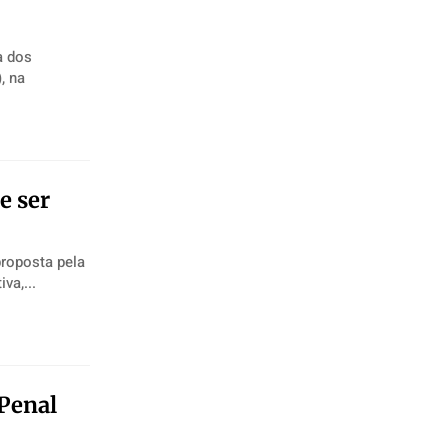
a dos
e ser
proposta pela
iva,...
 Penal