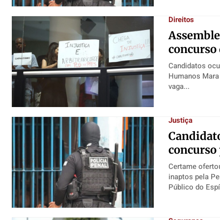
Direitos
Assemblei
concurso 
Candidatos ocup
Humanos Mara Lima/Ales Candidatos do concurso da Polícia Penal (PPES) que concorreram à
vaga...
Justiça
Candidat
concurso 
Certame oferto
inaptos pela Perícia Pessoas com deficiência (PCDs) oficializaram d
Público do Espí