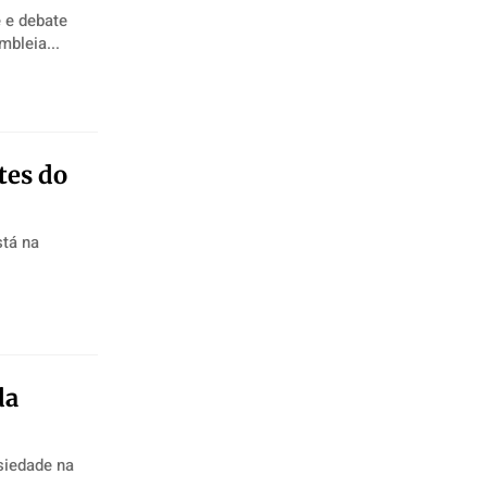
 e debate
embleia...
tes do
stá na
da
siedade na