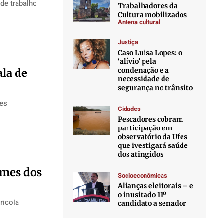
de trabalho
Trabalhadores da
Cultura mobilizados
Antena cultural
Justiça
Caso Luisa Lopes: o
‘alívio’ pela
condenação e a
ala de
necessidade de
segurança no trânsito
res
Cidades
Pescadores cobram
participação em
observatório da Ufes
que ivestigará saúde
dos atingidos
rmes dos
Socioeconômicas
Alianças eleitorais – e
o inusitado 11º
rícola
candidato a senador