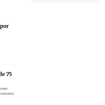
 por
de 75
foram