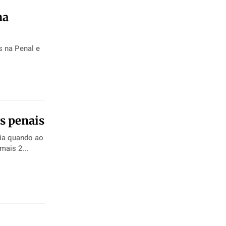
ma
s na Penal e
is penais
cia quando ao
rir mais 2...