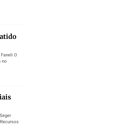
batido
aneli O
a no
iais
 Seger
e Recursos