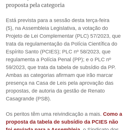
Saúde
Saúde
Saúde
Saúde
proposta pela categoria
Cidades
Cidades
Cidades
Cidades
Está prevista para a sessão desta terça-feira
Direitos
Direitos
Direitos
Direitos
(5), na Assembleia Legislativa, a votação do
Economia
Economia
Economia
Economia
Projeto de Lei Complementar (PLC) 57/2023, que
Cultura
Cultura
Cultura
Cultura
trata da regulamentação da Polícia Científica do
Colunas
Colunas
Colunas
Colunas
Espírito Santo (PCIES); PLC nº 58/2023, que
Caetano Roque
Caetano Roque
Caetano Roque
Caetano Roque
regulamenta a Polícia Penal (PP); e o PLC nº
Gustavo Bastos
Gustavo Bastos
Gustavo Bastos
Gustavo Bastos
59/2023, que trata da tabela de subsídio da PP.
Jr Mignone (in memorian)
Jr Mignone (in memorian)
Jr Mignone (in memorian)
Jr Mignone (in memorian)
Ambas as categorias afirmam que irão marcar
presença na Casa de Leis pela aprovação das
Wanda Sily
Wanda Sily
Wanda Sily
Wanda Sily
propostas, de autoria da gestão de Renato
Casagrande (PSB).
Publicidade Legal
Publicidade Legal
Publicidade Legal
Publicidade Legal
Anuncie
Anuncie
Anuncie
Anuncie
Os peritos têm uma reivindicação a mais.
Como a
proposta da tabela de subsídio da PCIES não
Quem Somos
Quem Somos
Quem Somos
Quem Somos
foi enviada para a Assembleia
, o Sindicato dos