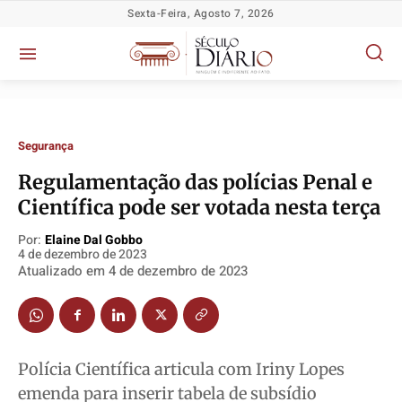
Sexta-Feira, Agosto 7, 2026
Segurança
Regulamentação das polícias Penal e
Científica pode ser votada nesta terça
Política
Política
Política
Política
Por:
Elaine Dal Gobbo
Socioeconômicas
Socioeconômicas
Socioeconômicas
Socioeconômicas
4 de dezembro de 2023
Atualizado em
4 de dezembro de 2023
TV Século
TV Século
TV Século
TV Século
Justiça
Justiça
Justiça
Justiça
Educação
Educação
Educação
Educação
Segurança
Segurança
Segurança
Segurança
Polícia Científica articula com Iriny Lopes
Meio Ambiente
Meio Ambiente
Meio Ambiente
Meio Ambiente
emenda para inserir tabela de subsídio