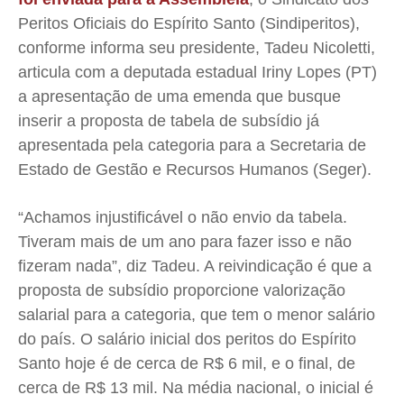
Peritos Oficiais do Espírito Santo (Sindiperitos),
Expediente
Expediente
Expediente
Expediente
conforme informa seu presidente, Tadeu Nicoletti,
Contato
Contato
Contato
Contato
articula com a deputada estadual Iriny Lopes (PT)
Anuncie
Anuncie
Anuncie
Anuncie
a apresentação de uma emenda que busque
inserir a proposta de tabela de subsídio já
Termos de Uso
Termos de Uso
Termos de Uso
Termos de Uso
apresentada pela categoria para a Secretaria de
Privacidade
Privacidade
Privacidade
Privacidade
Estado de Gestão e Recursos Humanos (Seger).
“Achamos injustificável o não envio da tabela.
Tiveram mais de um ano para fazer isso e não
fizeram nada”, diz Tadeu. A reivindicação é que a
proposta de subsídio proporcione valorização
salarial para a categoria, que tem o menor salário
do país. O salário inicial dos peritos do Espírito
Santo hoje é de cerca de R$ 6 mil, e o final, de
cerca de R$ 13 mil. Na média nacional, o inicial é