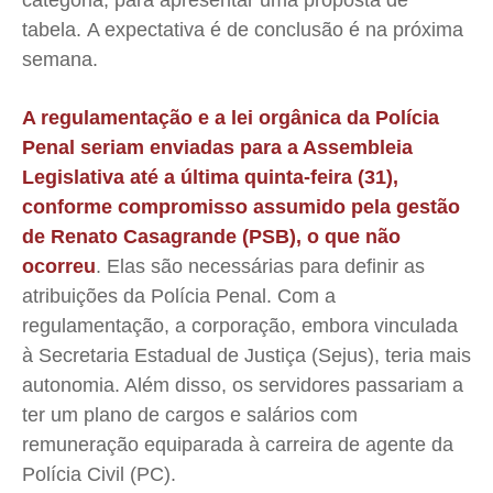
categoria, para apresentar uma proposta de
Quem Somos
Quem Somos
Quem Somos
Quem Somos
tabela. A expectativa é de conclusão é na próxima
Expediente
Expediente
Expediente
Expediente
semana.
Contato
Contato
Contato
Contato
A regulamentação e a lei orgânica da Polícia
Anuncie
Anuncie
Anuncie
Anuncie
Penal seriam enviadas para a Assembleia
Legislativa até a última quinta-feira (31),
Termos de Uso
Termos de Uso
Termos de Uso
Termos de Uso
conforme compromisso assumido pela gestão
Privacidade
Privacidade
Privacidade
Privacidade
de Renato Casagrande (PSB), o que não
ocorreu
. Elas são necessárias para definir as
atribuições da Polícia Penal. Com a
regulamentação, a corporação, embora vinculada
à Secretaria Estadual de Justiça (Sejus), teria mais
autonomia. Além disso, os servidores passariam a
ter um plano de cargos e salários com
remuneração equiparada à carreira de agente da
Polícia Civil (PC).