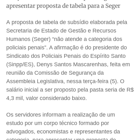
Meio Ambiente
Meio Ambiente
Meio Ambiente
Meio Ambiente
apresentar proposta de tabela para a Seger
Saúde
Saúde
Saúde
Saúde
Cidades
Cidades
Cidades
Cidades
A proposta de tabela de subsídio elaborada pela
Direitos
Direitos
Direitos
Direitos
Secretaria de Estado de Gestão e Recursos
Humanos (Seger) “não atende a categoria dos
Economia
Economia
Economia
Economia
policiais penais”. A afirmação é do presidente do
Cultura
Cultura
Cultura
Cultura
Sindicato dos Policiais Penais do Espírito Santo
Colunas
Colunas
Colunas
Colunas
(Sinpp/ES), Denys Santos Mascarenhas, feita em
Caetano Roque
Caetano Roque
Caetano Roque
Caetano Roque
r
eunião da Comissão de Segurança da
Gustavo Bastos
Gustavo Bastos
Gustavo Bastos
Gustavo Bastos
Assembleia Legislativa, nessa terça-feira (5). O
Jr Mignone (in memorian)
Jr Mignone (in memorian)
Jr Mignone (in memorian)
Jr Mignone (in memorian)
s
alário inicial a ser proposto pela pasta seria de R$
Wanda Sily
Wanda Sily
Wanda Sily
Wanda Sily
4,3 mil, valor considerado baixo.
Os servidores informam a realização de um
Publicidade Legal
Publicidade Legal
Publicidade Legal
Publicidade Legal
estudo por um corpo técnico formado por
Anuncie
Anuncie
Anuncie
Anuncie
advogados, economistas e representantes da