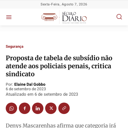
Sexta-Feira, Agosto 7, 2026
Segurança
Proposta de tabela de subsídio não
atende aos policiais penais, critica
sindicato
Política
Política
Política
Política
Por:
Elaine Dal Gobbo
Socioeconômicas
Socioeconômicas
Socioeconômicas
Socioeconômicas
6 de setembro de 2023
Atualizado em
6 de setembro de 2023
TV Século
TV Século
TV Século
TV Século
Justiça
Justiça
Justiça
Justiça
Educação
Educação
Educação
Educação
Segurança
Segurança
Segurança
Segurança
Denys Mascarenhas afirma que categoria irá