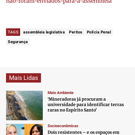
nao-foram-enviados-para-a-assembleia
TAGS
assembleia legislativa
Peritos
Polícia Penal
Segurança
Mais Lidas
Meio Ambiente
‘Mineradoras já procuram a
universidade para identificar terras
raras no Espírito Santo’
Socioeconômicas
Dois resistentes – e os espaços em