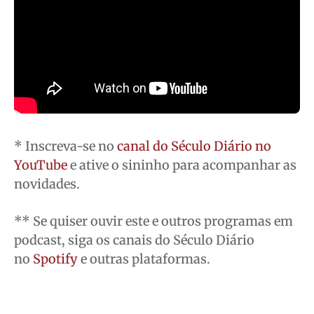
Contato
Contato
Contato
Contato
Anuncie
Anuncie
Anuncie
Anuncie
Termos de Uso
Termos de Uso
Termos de Uso
Termos de Uso
Privacidade
Privacidade
Privacidade
Privacidade
* Inscreva-se no
canal do Século Diário no
YouTube
e ative o sininho para acompanhar as
novidades.
** Se quiser ouvir este e outros programas em
podcast, siga os canais do Século Diário
no
Spotify
e outras plataformas.