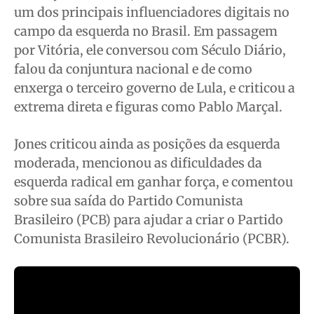
Cidades
Cidades
Cidades
Cidades
um dos principais influenciadores digitais no
Direitos
Direitos
Direitos
Direitos
campo da esquerda no Brasil. Em passagem
Economia
Economia
Economia
Economia
por Vitória, ele conversou com Século Diário,
falou da conjuntura nacional e de como
Cultura
Cultura
Cultura
Cultura
enxerga o terceiro governo de Lula, e criticou a
Colunas
Colunas
Colunas
Colunas
extrema direta e figuras como Pablo Marçal.
Caetano Roque
Caetano Roque
Caetano Roque
Caetano Roque
Gustavo Bastos
Gustavo Bastos
Gustavo Bastos
Gustavo Bastos
Jones criticou ainda as posições da esquerda
Jr Mignone (in memorian)
Jr Mignone (in memorian)
Jr Mignone (in memorian)
Jr Mignone (in memorian)
moderada, mencionou as dificuldades da
Wanda Sily
Wanda Sily
Wanda Sily
Wanda Sily
esquerda radical em ganhar força, e comentou
sobre sua saída do Partido Comunista
Brasileiro (PCB) para ajudar a criar o Partido
Publicidade Legal
Publicidade Legal
Publicidade Legal
Publicidade Legal
Comunista Brasileiro Revolucionário (PCBR).
Anuncie
Anuncie
Anuncie
Anuncie
Quem Somos
Quem Somos
Quem Somos
Quem Somos
Expediente
Expediente
Expediente
Expediente