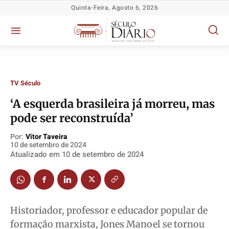
Quinta-Feira, Agosto 6, 2026
TV Século
‘A esquerda brasileira já morreu, mas
Política
Política
Política
Política
pode ser reconstruída’
Socioeconômicas
Socioeconômicas
Socioeconômicas
Socioeconômicas
Por:
Vitor Taveira
TV Século
TV Século
TV Século
TV Século
10 de setembro de 2024
Atualizado em
10 de setembro de 2024
Justiça
Justiça
Justiça
Justiça
Educação
Educação
Educação
Educação
Segurança
Segurança
Segurança
Segurança
Meio Ambiente
Meio Ambiente
Meio Ambiente
Meio Ambiente
Historiador, professor e educador popular de
Saúde
Saúde
Saúde
Saúde
formação marxista, Jones Manoel se tornou