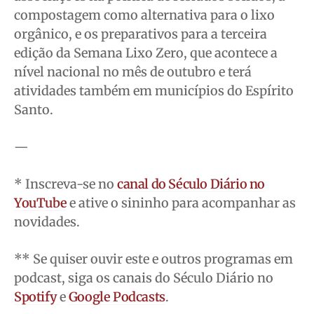
compostagem como alternativa para o lixo
Contato
Contato
Contato
Contato
orgânico, e os preparativos para a terceira
Anuncie
Anuncie
Anuncie
Anuncie
edição da Semana Lixo Zero, que acontece a
nível nacional no mês de outubro e terá
Termos de Uso
Termos de Uso
Termos de Uso
Termos de Uso
atividades também em municípios do Espírito
Privacidade
Privacidade
Privacidade
Privacidade
Santo.
—
* Inscreva-se no
canal do Século Diário no
YouTube
e ative o sininho para acompanhar as
novidades.
** Se quiser ouvir este e outros programas em
podcast, siga os canais do Século Diário no
Spotify
e
Google Podcasts
.