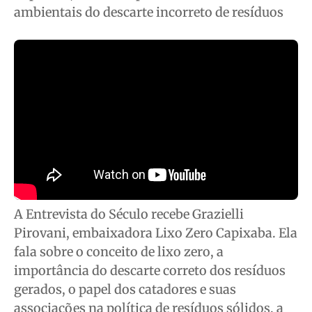
Cidades
Cidades
Cidades
Cidades
ambientais do descarte incorreto de resíduos
Direitos
Direitos
Direitos
Direitos
Economia
Economia
Economia
Economia
Cultura
Cultura
Cultura
Cultura
Colunas
Colunas
Colunas
Colunas
Caetano Roque
Caetano Roque
Caetano Roque
Caetano Roque
Gustavo Bastos
Gustavo Bastos
Gustavo Bastos
Gustavo Bastos
Jr Mignone (in memorian)
Jr Mignone (in memorian)
Jr Mignone (in memorian)
Jr Mignone (in memorian)
Wanda Sily
Wanda Sily
Wanda Sily
Wanda Sily
A Entrevista do Século recebe Grazielli
Publicidade Legal
Publicidade Legal
Publicidade Legal
Publicidade Legal
Pirovani, embaixadora Lixo Zero Capixaba. Ela
Anuncie
Anuncie
Anuncie
Anuncie
fala sobre o conceito de lixo zero, a
importância do descarte correto dos resíduos
Quem Somos
Quem Somos
Quem Somos
Quem Somos
gerados, o papel dos catadores e suas
associações na política de resíduos sólidos, a
Expediente
Expediente
Expediente
Expediente