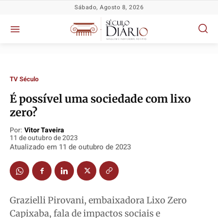
Sábado, Agosto 8, 2026
TV Século
É possível uma sociedade com lixo
Política
Política
Política
Política
zero?
Socioeconômicas
Socioeconômicas
Socioeconômicas
Socioeconômicas
Por:
Vitor Taveira
TV Século
TV Século
TV Século
TV Século
11 de outubro de 2023
Atualizado em
11 de outubro de 2023
Justiça
Justiça
Justiça
Justiça
Educação
Educação
Educação
Educação
Segurança
Segurança
Segurança
Segurança
Meio Ambiente
Meio Ambiente
Meio Ambiente
Meio Ambiente
Grazielli Pirovani, embaixadora Lixo Zero
Saúde
Saúde
Saúde
Saúde
Capixaba, fala de impactos sociais e