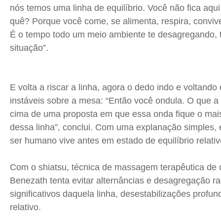
nós temos uma linha de equilíbrio. Você não fica aqu
Educação
Educação
Educação
Educação
quê? Porque você come, se alimenta, respira, convi
Segurança
Segurança
Segurança
Segurança
É o tempo todo um meio ambiente te desagregando, t
Meio Ambiente
Meio Ambiente
Meio Ambiente
Meio Ambiente
situação”.
Saúde
Saúde
Saúde
Saúde
Cidades
Cidades
Cidades
Cidades
Direitos
Direitos
Direitos
Direitos
E volta a riscar a linha, agora o dedo indo e voltan
instáveis sobre a mesa: “Então você ondula. O que a
Economia
Economia
Economia
Economia
cima de uma proposta em que essa onda fique o mais
Cultura
Cultura
Cultura
Cultura
dessa linha”, conclui. Com uma explanação simples,
Colunas
Colunas
Colunas
Colunas
ser humano vive antes em estado de equilíbrio relativ
Caetano Roque
Caetano Roque
Caetano Roque
Caetano Roque
Gustavo Bastos
Gustavo Bastos
Gustavo Bastos
Gustavo Bastos
Com o
shiatsu
, técnica de massagem terapêutica de
Jr Mignone (in memorian)
Jr Mignone (in memorian)
Jr Mignone (in memorian)
Jr Mignone (in memorian)
Benezath
tenta evitar alternâncias e desagregação ra
Wanda Sily
Wanda Sily
Wanda Sily
Wanda Sily
significativos daquela linha, desestabilizações profun
relativo.