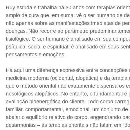
Publicidade Legal
Publicidade Legal
Publicidade Legal
Publicidade Legal
Ruy estuda e trabalha há 30 anos com terapias orien
Anuncie
Anuncie
Anuncie
Anuncie
amplo de cura que, em suma, vê o ser humano de den
não apenas sobre as manifestações imediatas de per
Quem Somos
Quem Somos
Quem Somos
Quem Somos
doenças. Não recorre ao parâmetro predominantemen
Expediente
Expediente
Expediente
Expediente
fisiológico. O ser humano é analisado em sua compos
psíquica, social e espiritual; é analisado em seus sen
Contato
Contato
Contato
Contato
pensamentos e emoções.
Anuncie
Anuncie
Anuncie
Anuncie
Há aqui uma diferença expressiva entre concepções 
Termos de Uso
Termos de Uso
Termos de Uso
Termos de Uso
medicina moderna (ocidental, alopática) e da terapia o
Privacidade
Privacidade
Privacidade
Privacidade
que o método oriental não exatamente dispensa os e
nosológicos alopáticos. No entanto, o fundamental é
avaliação bioenergética do cliente. Todo corpo carrega
familiar, comportamental, emocional, um conjunto d
abalar o equilíbrio relativo do corpo, engendrando pa
desarmonias – as terapias orientais não falam em “d