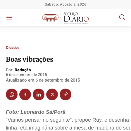
Sábado, Agosto 8, 2026
Cidades
Boas vibrações
Por:
Redação
6 de setembro de 2015
Atualizado em
6 de setembro de 2015
Política
Política
Política
Política
Socioeconômicas
Socioeconômicas
Socioeconômicas
Socioeconômicas
Foto: Leonardo Sá/Porã
“Vamos pensar no seguinte”, propõe Ruy, e desenha
TV Século
TV Século
TV Século
TV Século
linha reta imaginária sobre a mesa de madeira de seu
Justiça
Justiça
Justiça
Justiça