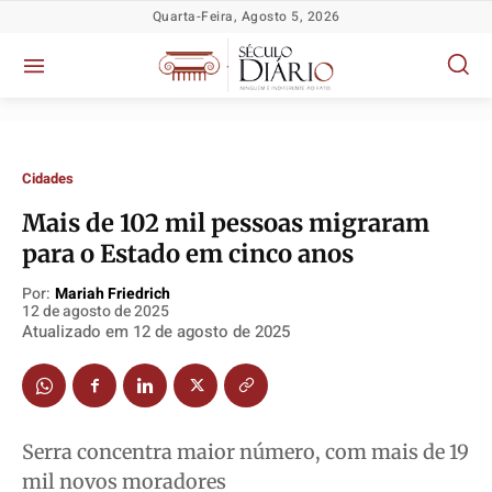
Quarta-Feira, Agosto 5, 2026
Cidades
Mais de 102 mil pessoas migraram
para o Estado em cinco anos
Por:
Mariah Friedrich
Política
Política
Política
Política
12 de agosto de 2025
Atualizado em
12 de agosto de 2025
Socioeconômicas
Socioeconômicas
Socioeconômicas
Socioeconômicas
TV Século
TV Século
TV Século
TV Século
Justiça
Justiça
Justiça
Justiça
Educação
Educação
Educação
Educação
Serra concentra maior número, com mais de 19
Segurança
Segurança
Segurança
Segurança
mil novos moradores