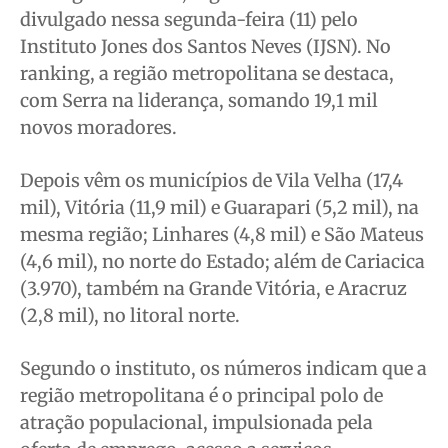
divulgado nessa segunda-feira (11) pelo
Quem Somos
Quem Somos
Quem Somos
Quem Somos
Instituto Jones dos Santos Neves (IJSN). No
Expediente
Expediente
Expediente
Expediente
ranking, a região metropolitana se destaca,
Contato
Contato
Contato
Contato
com Serra na liderança, somando 19,1 mil
Anuncie
Anuncie
Anuncie
Anuncie
novos moradores.
Depois vêm os municípios de Vila Velha (17,4
Termos de Uso
Termos de Uso
Termos de Uso
Termos de Uso
mil), Vitória (11,9 mil) e Guarapari (5,2 mil), na
Privacidade
Privacidade
Privacidade
Privacidade
mesma região; Linhares (4,8 mil) e São Mateus
(4,6 mil), no norte do Estado; além de Cariacica
(3.970), também na Grande Vitória, e Aracruz
(2,8 mil), no litoral norte.
Segundo o instituto, os números indicam que a
região metropolitana é o principal polo de
atração populacional, impulsionada pela