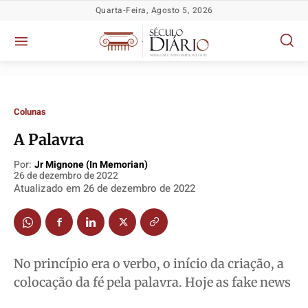
Quarta-Feira, Agosto 5, 2026
Colunas
A Palavra
Por:
Jr Mignone (in Memorian)
Política
Política
Política
Política
26 de dezembro de 2022
Socioeconômicas
Socioeconômicas
Socioeconômicas
Socioeconômicas
Atualizado em
26 de dezembro de 2022
TV Século
TV Século
TV Século
TV Século
Justiça
Justiça
Justiça
Justiça
Educação
Educação
Educação
Educação
No princípio era o verbo, o início da criação, a
Segurança
Segurança
Segurança
Segurança
colocação da fé pela palavra. Hoje as fake news
Meio Ambiente
Meio Ambiente
Meio Ambiente
Meio Ambiente