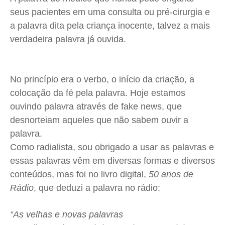
Expediente
Expediente
Expediente
Expediente
seus pacientes em uma consulta ou pré-cirurgia e
a palavra dita pela criança inocente, talvez a mais
Contato
Contato
Contato
Contato
verdadeira palavra já ouvida.
Anuncie
Anuncie
Anuncie
Anuncie
Termos de Uso
Termos de Uso
Termos de Uso
Termos de Uso
No princípio era o verbo, o início da criação, a
Privacidade
Privacidade
Privacidade
Privacidade
colocação da fé pela palavra. Hoje estamos
ouvindo palavra através de fake news, que
desnorteiam aqueles que não sabem ouvir a
palavra.
Como radialista, sou obrigado a usar as palavras e
essas palavras vêm em diversas formas e diversos
conteúdos, mas foi no livro digital,
50 anos de
Rádio
, que deduzi a palavra no rádio:
“As velhas e novas palavras