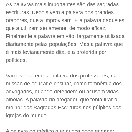
Saúde
Saúde
Saúde
Saúde
As palavras mais importantes são das sagradas
Cidades
Cidades
Cidades
Cidades
escrituras. Depois vem a palavra dos grandes
Direitos
Direitos
Direitos
Direitos
oradores, que a improvisam. E a palavra daqueles
que a utilizam seriamente, de modo eficaz.
Economia
Economia
Economia
Economia
Finalmente a palavra em vão, largamente utilizada
Cultura
Cultura
Cultura
Cultura
diariamente pelas populações. Mas a palavra que
Colunas
Colunas
Colunas
Colunas
é mais levianamente dita, é a proferida por
Caetano Roque
Caetano Roque
Caetano Roque
Caetano Roque
políticos.
Gustavo Bastos
Gustavo Bastos
Gustavo Bastos
Gustavo Bastos
Jr Mignone (in memorian)
Jr Mignone (in memorian)
Jr Mignone (in memorian)
Jr Mignone (in memorian)
Vamos enaltecer a palavra dos professores, na
Wanda Sily
Wanda Sily
Wanda Sily
Wanda Sily
missão de educar e ensinar, como também a dos
advogados, quando defendem ou acusam vidas
alheias. A palavra do pregador, que tenta tirar o
Publicidade Legal
Publicidade Legal
Publicidade Legal
Publicidade Legal
melhor das Sagradas Escrituras nos púlpitos das
Anuncie
Anuncie
Anuncie
Anuncie
igrejas do mundo.
Quem Somos
Quem Somos
Quem Somos
Quem Somos
A palavra do médico que nunca pode enganar