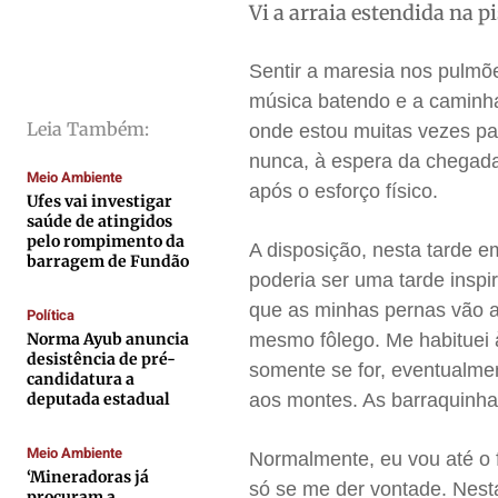
Vi a arraia estendida na p
Cidades
Cidades
Cidades
Cidades
Direitos
Direitos
Direitos
Direitos
Sentir a maresia nos pulmõ
Economia
Economia
Economia
Economia
música batendo e a caminha
Cultura
Cultura
Cultura
Cultura
Leia Também:
onde estou muitas vezes par
Colunas
Colunas
Colunas
Colunas
nunca, à espera da chegad
Meio Ambiente
após o esforço físico.
Caetano Roque
Caetano Roque
Caetano Roque
Caetano Roque
Ufes vai investigar
saúde de atingidos
Gustavo Bastos
Gustavo Bastos
Gustavo Bastos
Gustavo Bastos
pelo rompimento da
A disposição, nesta tarde e
barragem de Fundão
Jr Mignone (in memorian)
Jr Mignone (in memorian)
Jr Mignone (in memorian)
Jr Mignone (in memorian)
poderia ser uma tarde insp
Wanda Sily
Wanda Sily
Wanda Sily
Wanda Sily
que as minhas pernas vão a
Política
Norma Ayub anuncia
mesmo fôlego. Me habituei 
desistência de pré-
Publicidade Legal
Publicidade Legal
Publicidade Legal
Publicidade Legal
somente se for, eventualme
candidatura a
deputada estadual
aos montes. As barraquinha
Anuncie
Anuncie
Anuncie
Anuncie
Meio Ambiente
Normalmente, eu vou até o fi
Quem Somos
Quem Somos
Quem Somos
Quem Somos
‘Mineradoras já
só se me der vontade. Nesta
procuram a