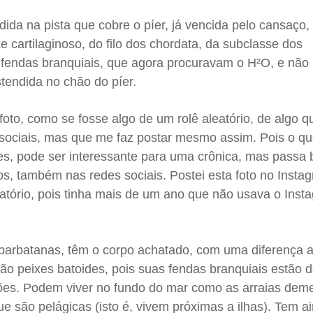
endida na pista que cobre o píer, já vencida pelo cansaço,
e cartilaginoso, do filo dos chordata, da subclasse dos
 fendas branquiais, que agora procuravam o H²O, e não
stendida no chão do píer.
foto, como se fosse algo de um rolê aleatório, de algo 
 sociais, mas que me faz postar mesmo assim. Pois o q
s, pode ser interessante para uma crônica, mas passa 
s, também nas redes sociais. Postei esta foto no Instag
tório, pois tinha mais de um ano que não usava o Inst
 barbatanas, têm o corpo achatado, com uma diferença 
ão peixes batoides, pois suas fendas branquiais estão 
rões. Podem viver no fundo do mar como as arraias deme
e são pelágicas (isto é, vivem próximas a ilhas). Tem a