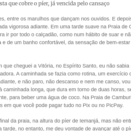
ista que cobre o píer, já vencida pelo cansaço
es, entre os marulhos que dançam nos ouvidos. E depoi
da vigorosa adiante. Em uma tarde suave na Praia de 
a ir por todo o calçadão, como num hábito de suar e nã
a e de um banho confortável, da sensação de bem-esta
m que cheguei a Vitória, no Espírito Santo, eu não sabia
iradora. A caminhada se fazia como rotina, um exercíci
diante, e não paro, não descanso e nem me canso, vou 
à caminhada longa, que dura em torno de duas horas, 
nte, para beber uma água de coco. Na Praia de Cambur
s em que você pode pagar tudo no Pix ou no PicPay.
nal da praia, na altura do píer de Iemanjá, mas não entr
 tarde, no entanto, me deu vontade de avançar até o píe