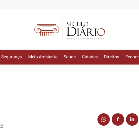
Segurança
Meio Ambiente
Saúde
Cidades
Direitos
Econo
22