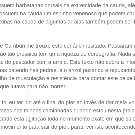
ossuem barbatanas dorsais na extremidade da cauda, al
 possuem na cauda um espinho venenoso que podem ca
toxinas na cauda de algumas arraias também podem ser f
e Camburi me trouxe este cenário inusitado. Passaram 
o tão prosaica tem uma riqueza de coreografia. Nada su
e do pescador com a arraia. Este texto não cobre a int
anas batendo nas pedras, e o anzol puxando e repuxando
lho de musculação e resistência para domar este peixe 
 que lutava para não morrer.
 foi eu ter ido até o final do píer ao invés de dar meia-v
vezes nas minhas caminhadas quando estou nesta praia,
nciado esta agitação toda no momento exato em que sai
ovimento para sair do píer, parar, ver isto acontecendo,