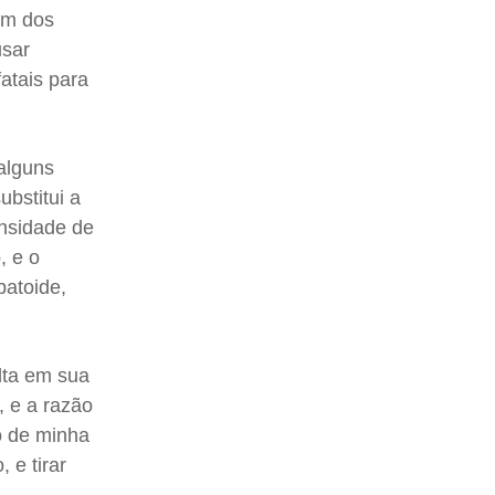
ém dos
usar
atais para
alguns
bstitui a
ensidade de
, e o
batoide,
olta em sua
 e a razão
o de minha
 e tirar