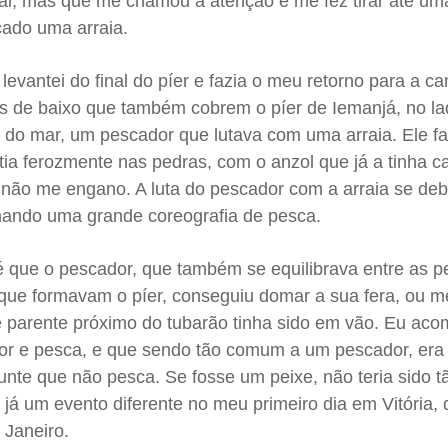
l, mas que me chamou a atenção e me fez tirar até uma
ado uma arraia.
levantei do final do píer e fazia o meu retorno para a c
as de baixo que também cobrem o píer de Iemanjá, no la
e do mar, um pescador que lutava com uma arraia. Ele f
atia ferozmente nas pedras, com o anzol que já a tinha c
 não me engano. A luta do pescador com a arraia se deb
mando uma grande coreografia de pesca.
até que o pescador, que também se equilibrava entre as p
 que formavam o píer, conseguiu domar a sua fera, ou me
ste parente próximo do tubarão tinha sido em vão. Eu ac
ador e pesca, e que sendo tão comum a um pescador, era
nte que não pesca. Se fosse um peixe, não teria sido tã
 já um evento diferente no meu primeiro dia em Vitória,
 Janeiro.