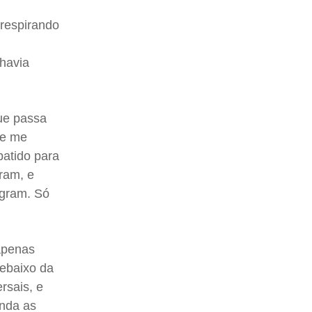
 respirando
 havia
que passa
ue me
batido para
ram, e
agram. Só
apenas
debaixo da
rsais, e
inda as