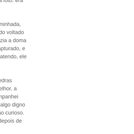
 foto: era
aminhada,
do voltado
azia a doma
apturado, e
atendo, ele
edras
lhor, a
ompanhei
 algo digno
o curioso.
 depois de