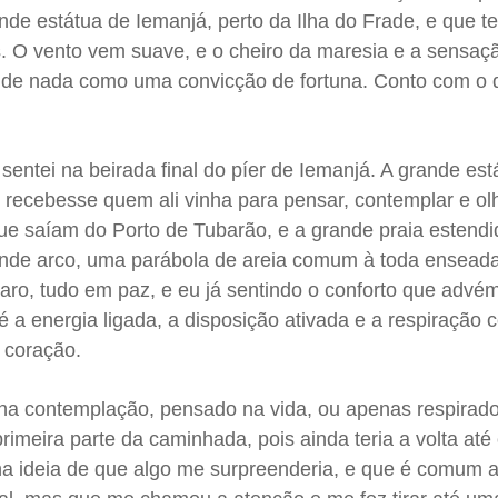
grande estátua de Iemanjá, perto da Ilha do Frade, e que 
. O vento vem suave, e o cheiro da maresia e a sensaç
i de nada como uma convicção de fortuna. Conto com o
sentei na beirada final do píer de Iemanjá. A grande es
 recebesse quem ali vinha para pensar, contemplar e ol
que saíam do Porto de Tubarão, e a grande praia estendi
nde arco, uma parábola de areia comum à toda enseada
aro, tudo em paz, e eu já sentindo o conforto que advé
 a energia ligada, a disposição ativada e a respiração
 coração.
inha contemplação, pensado na vida, ou apenas respirad
imeira parte da caminhada, pois ainda teria a volta até 
ha ideia de que algo me surpreenderia, e que é comum 