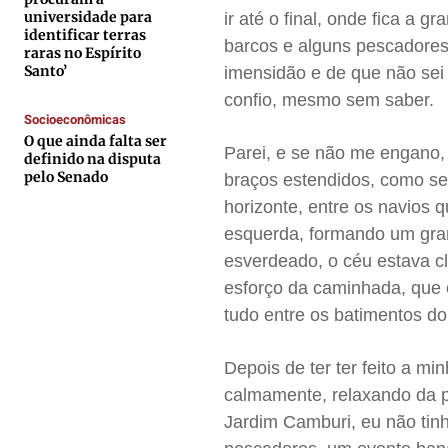
Expediente
Expediente
Expediente
Expediente
universidade para
ir até o final, onde fica a 
identificar terras
Contato
Contato
Contato
Contato
barcos e alguns pescadores
raras no Espírito
Anuncie
Anuncie
Anuncie
Anuncie
Santo’
imensidão e de que não se
confio, mesmo sem saber.
Socioeconômicas
Termos de Uso
Termos de Uso
Termos de Uso
Termos de Uso
O que ainda falta ser
Parei, e se não me engano, 
definido na disputa
Privacidade
Privacidade
Privacidade
Privacidade
pelo Senado
braços estendidos, como se
horizonte, entre os navios 
esquerda, formando um gra
esverdeado, o céu estava cl
esforço da caminhada, que é
tudo entre os batimentos do
Depois de ter ter feito a m
calmamente, relaxando da pr
Jardim Camburi, eu não tin