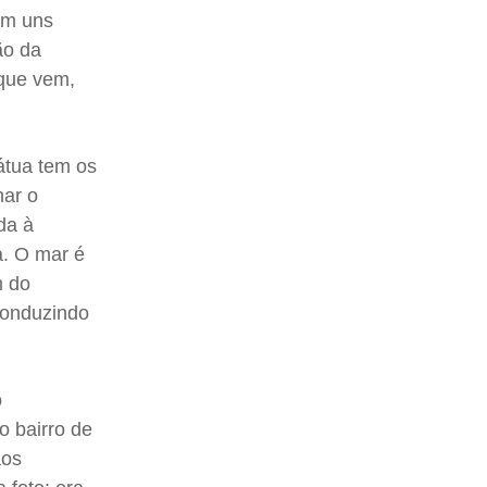
tem uns
ão da
 que vem,
tátua tem os
har o
da à
. O mar é
m do
 conduzindo
o
o bairro de
aos