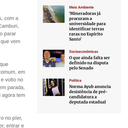
Meio Ambiente
‘Mineradoras já
s, com a
procuram a
universidade para
Camburi,
identificar terras
o parar
raras no Espírito
Santo’
r que vem
Socioeconômicas
O que ainda falta ser
definido na disputa
 que
pelo Senado
o comum, em
e volto no
Política
Norma Ayub anuncia
sem parada,
desistência de pré-
i agora tem
candidatura a
deputada estadual
o no píer,
r, entrar e