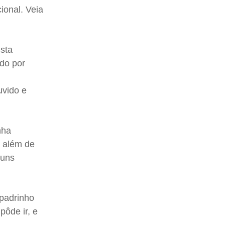
ional. Veia
ista
ado por
uvido e
nha
, além de
 uns
 padrinho
ôde ir, e