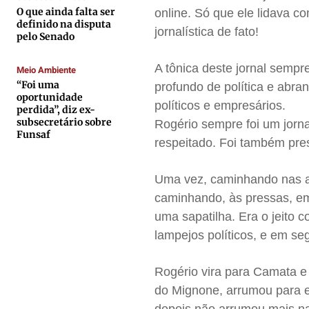
O que ainda falta ser
online. Só que ele lidava c
Contato
Contato
Contato
Contato
definido na disputa
jornalística de fato!
pelo Senado
Anuncie
Anuncie
Anuncie
Anuncie
A tônica deste jornal sempre
Meio Ambiente
Termos de Uso
Termos de Uso
Termos de Uso
Termos de Uso
“Foi uma
profundo de política e abra
oportunidade
Privacidade
Privacidade
Privacidade
Privacidade
políticos e empresários.
perdida”, diz ex-
subsecretário sobre
Rogério sempre foi um jorna
Funsaf
respeitado. Foi também pres
Uma vez, caminhando nas a
caminhando, às pressas, em 
uma sapatilha. Era o jeito
lampejos políticos, e em se
Rogério vira para Camata e 
do Mignone, arrumou para e