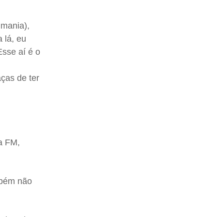
 mania),
 lá, eu
Esse aí é o
ças de ter
a FM,
ambém não