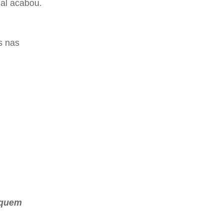
nal acabou.
s nas
 quem