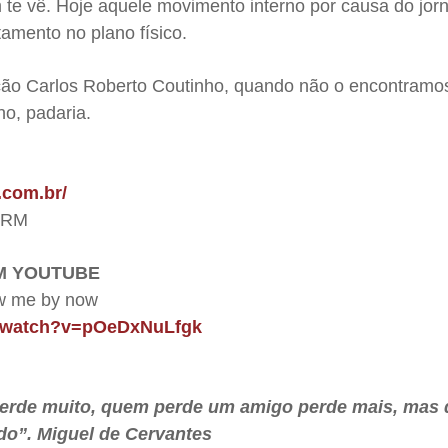
 te vê. Hoje aquele movimento interno por causa do jor
amento no plano físico.
ão Carlos Roberto Coutinho, quando não o encontramo
no, padaria.
.com.br/
 JRM
M YOUTUBE
ow me by now
m/watch?v=pOeDxNuLfgk
erde muito, quem perde um amigo perde mais, mas
do”. Miguel de Cervantes