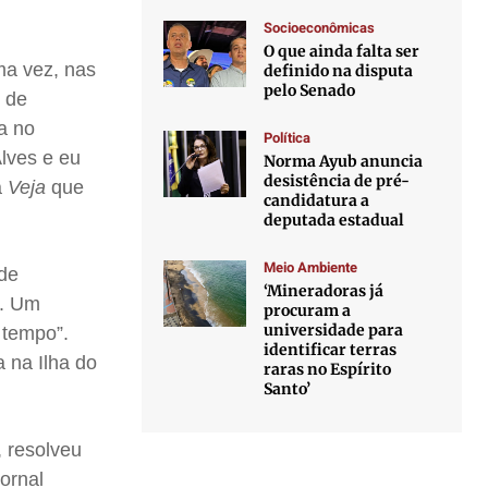
Socioeconômicas
O que ainda falta ser
ma vez, nas
definido na disputa
pelo Senado
 de
a no
Política
lves e eu
Norma Ayub anuncia
desistência de pré-
a
Veja
que
candidatura a
deputada estadual
Meio Ambiente
de
‘Mineradoras já
e. Um
procuram a
universidade para
 tempo”.
identificar terras
 na Ilha do
raras no Espírito
Santo’
, resolveu
ornal