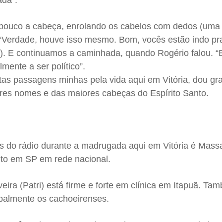
ada”.
 pouco a cabeça, enrolando os cabelos com dedos (uma
 “Verdade, houve isso mesmo. Bom, vocês estão indo pra
o). E continuamos a caminhada, quando Rogério falou. “
ente a ser político”.
as passagens minhas pela vida aqui em Vitória, dou gra
res nomes e das maiores cabeças do Espírito Santo.
 do rádio durante a madrugada aqui em Vitória é Mass
ito em SP em rede nacional.
eira (Patri) está firme e forte em clínica em Itapuã. T
palmente os cachoeirenses.