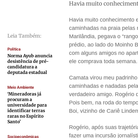
Cidades
Cidades
Cidades
Cidades
Havia muito conheciment
Direitos
Direitos
Direitos
Direitos
Havia muito conhecimento 
Economia
Economia
Economia
Economia
caminhadas na praia pelas 
Cultura
Cultura
Cultura
Cultura
Leia Também:
Marilândia, pegava o “rang
Colunas
Colunas
Colunas
Colunas
prédio, ao lado do Moinho 
Política
Caetano Roque
Caetano Roque
Caetano Roque
Caetano Roque
com alguns amigos no apart
Norma Ayub anuncia
Gustavo Bastos
Gustavo Bastos
Gustavo Bastos
Gustavo Bastos
ele comprava toda semana.
desistência de pré-
candidatura a
Jr Mignone (in memorian)
Jr Mignone (in memorian)
Jr Mignone (in memorian)
Jr Mignone (in memorian)
deputada estadual
Camata virou meu padrinho
Wanda Sily
Wanda Sily
Wanda Sily
Wanda Sily
caminhadas e nadadas pela
Meio Ambiente
‘Mineradoras já
verdadeiro amigo. Rogério 
Publicidade Legal
Publicidade Legal
Publicidade Legal
Publicidade Legal
procuram a
Pois bem, na roda do tempo,
universidade para
Anuncie
Anuncie
Anuncie
Anuncie
identificar terras
Boi, vizinho de Cariê Linde
raras no Espírito
Santo’
Quem Somos
Quem Somos
Quem Somos
Quem Somos
Rogério, após suas trajetóri
fazer uma incursão jornalís
Expediente
Expediente
Expediente
Expediente
Socioeconômicas