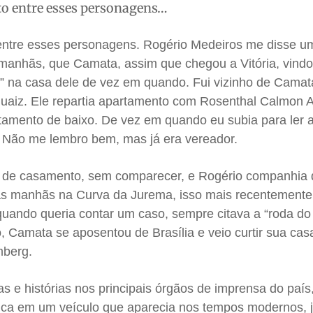
o entre esses personagens…
entre esses personagens. Rogério Medeiros me disse u
manhãs, que Camata, assim que chegou a Vitória, vindo
o” na casa dele de vez em quando. Fui vizinho de Camat
Buaiz. Ele repartia apartamento com Rosenthal Calmon A
amento de baixo. De vez em quando eu subia para ler 
 Não me lembro bem, mas já era vereador.
 de casamento, sem comparecer, e Rogério companhia 
s manhãs na Curva da Jurema, isso mais recentement
quando queria contar um caso, sempre citava a “roda do
 Camata se aposentou de Brasília e veio curtir sua casa
mberg.
as e histórias nos principais órgãos de imprensa do país
tica em um veículo que aparecia nos tempos modernos, j