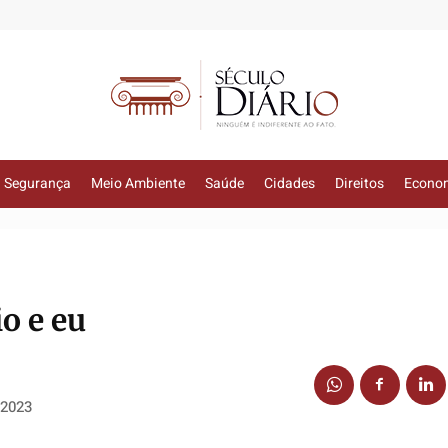
Segurança
Meio Ambiente
Saúde
Cidades
Direitos
Econo
o e eu
 2023