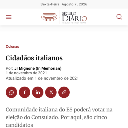
Sexta-Feira, Agosto 7, 2026
Colunas
Cidadãos italianos
Por:
Jr Mignone (in Memorian)
1 de novembro de 2021
Atualizado em
1 de novembro de 2021
Política
Política
Política
Política
Socioeconômicas
Socioeconômicas
Socioeconômicas
Socioeconômicas
Comunidade italiana do ES poderá votar na
TV Século
TV Século
TV Século
TV Século
eleição do Consulado. Por aqui, são cinco
Justiça
Justiça
Justiça
Justiça
candidatos
Educação
Educação
Educação
Educação