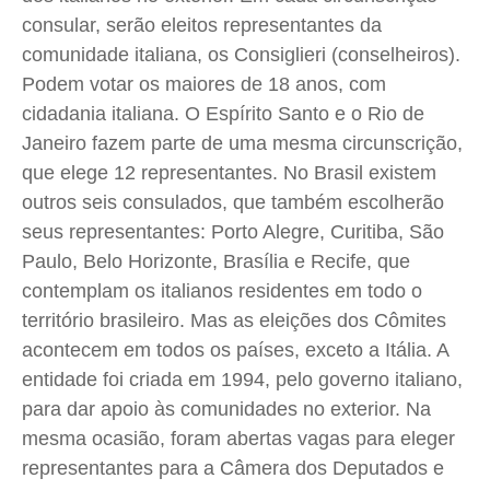
Anuncie
Anuncie
Anuncie
Anuncie
consular, serão eleitos representantes da
comunidade italiana, os Consiglieri (conselheiros).
Quem Somos
Quem Somos
Quem Somos
Quem Somos
Podem votar os maiores de 18 anos, com
cidadania italiana. O Espírito Santo e o Rio de
Expediente
Expediente
Expediente
Expediente
Janeiro fazem parte de uma mesma circunscrição,
Contato
Contato
Contato
Contato
que elege 12 representantes. No Brasil existem
Anuncie
Anuncie
Anuncie
Anuncie
outros seis consulados, que também escolherão
seus representantes: Porto Alegre, Curitiba, São
Termos de Uso
Termos de Uso
Termos de Uso
Termos de Uso
Paulo, Belo Horizonte, Brasília e Recife, que
Privacidade
Privacidade
Privacidade
Privacidade
contemplam os italianos residentes em todo o
território brasileiro. Mas as eleições dos Cômites
acontecem em todos os países, exceto a Itália. A
entidade foi criada em 1994, pelo governo italiano,
para dar apoio às comunidades no exterior. Na
mesma ocasião, foram abertas vagas para eleger
representantes para a Câmera dos Deputados e