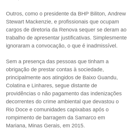
Expediente
Expediente
Expediente
Expediente
Outros, como o presidente da BHP Biliton, Andrew
Contato
Contato
Contato
Contato
Stewart Mackenzie, e profissionais que ocupam
Anuncie
Anuncie
Anuncie
Anuncie
cargos de diretoria da Renova sequer se deram ao
trabalho de apresentar justificativas. Simplesmente
ignoraram a convocação, o que é inadmissível.
Termos de Uso
Termos de Uso
Termos de Uso
Termos de Uso
Privacidade
Privacidade
Privacidade
Privacidade
Sem a presença das pessoas que tinham a
obrigação de prestar contas à sociedade,
principalmente aos atingidos de Baixo Guandu,
Colatina e Linhares, segue distante de
providências o não pagamento das indenizações
decorrentes do crime ambiental que devastou o
Rio Doce e comunidades capixabas após o
rompimento de barragem da Samarco em
Mariana, Minas Gerais, em 2015.