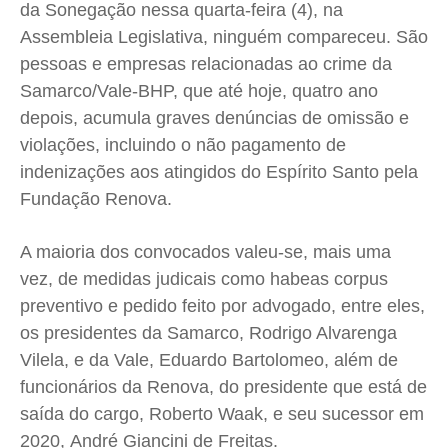
da Sonegação nessa quarta-feira (4), na
Saúde
Saúde
Saúde
Saúde
Assembleia Legislativa, ninguém compareceu. São
Cidades
Cidades
Cidades
Cidades
pessoas e empresas relacionadas ao crime da
Direitos
Direitos
Direitos
Direitos
Samarco/Vale-BHP, que até hoje, quatro ano
Economia
Economia
Economia
Economia
depois, acumula graves denúncias de omissão e
Cultura
Cultura
Cultura
Cultura
violações, incluindo o não pagamento de
Colunas
Colunas
Colunas
Colunas
indenizações aos atingidos do Espírito Santo pela
Fundação Renova.
Caetano Roque
Caetano Roque
Caetano Roque
Caetano Roque
Gustavo Bastos
Gustavo Bastos
Gustavo Bastos
Gustavo Bastos
A maioria dos convocados valeu-se, mais uma
Jr Mignone (in memorian)
Jr Mignone (in memorian)
Jr Mignone (in memorian)
Jr Mignone (in memorian)
vez, de medidas judicais como habeas corpus
Wanda Sily
Wanda Sily
Wanda Sily
Wanda Sily
preventivo e pedido feito por advogado, entre eles,
os presidentes da Samarco, Rodrigo Alvarenga
Publicidade Legal
Publicidade Legal
Publicidade Legal
Publicidade Legal
Vilela, e da Vale, Eduardo Bartolomeo, além de
Anuncie
Anuncie
Anuncie
Anuncie
funcionários da Renova, do presidente que está de
saída do cargo, Roberto Waak, e seu sucessor em
2020, André Giancini de Freitas.
Quem Somos
Quem Somos
Quem Somos
Quem Somos