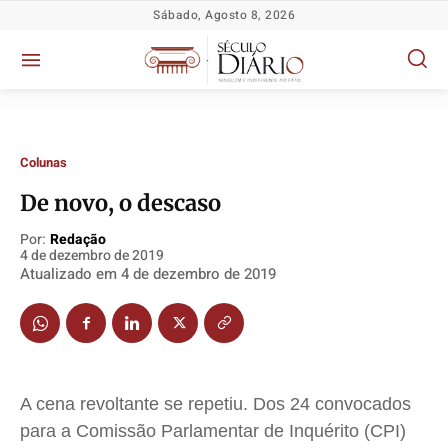
Sábado, Agosto 8, 2026
Colunas
De novo, o descaso
Por:
Redação
Política
Política
Política
Política
4 de dezembro de 2019
Atualizado em
4 de dezembro de 2019
Socioeconômicas
Socioeconômicas
Socioeconômicas
Socioeconômicas
TV Século
TV Século
TV Século
TV Século
Justiça
Justiça
Justiça
Justiça
Educação
Educação
Educação
Educação
Segurança
Segurança
Segurança
Segurança
A cena revoltante se repetiu. Dos 24 convocados
Meio Ambiente
Meio Ambiente
Meio Ambiente
Meio Ambiente
para a Comissão Parlamentar de Inquérito (CPI)