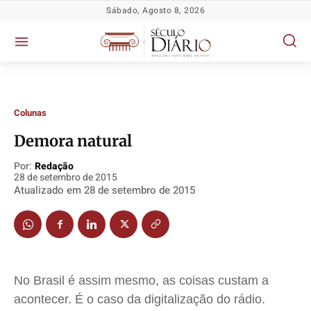
Sábado, Agosto 8, 2026
Colunas
Demora natural
Política
Política
Política
Política
Por:
Redação
28 de setembro de 2015
Socioeconômicas
Socioeconômicas
Socioeconômicas
Socioeconômicas
Atualizado em
28 de setembro de 2015
TV Século
TV Século
TV Século
TV Século
Justiça
Justiça
Justiça
Justiça
Educação
Educação
Educação
Educação
Segurança
Segurança
Segurança
Segurança
No Brasil é assim mesmo, as coisas custam a
Meio Ambiente
Meio Ambiente
Meio Ambiente
Meio Ambiente
acontecer. É o caso da digitalização do rádio.
Saúde
Saúde
Saúde
Saúde