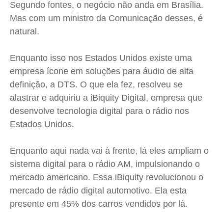
Segundo fontes, o negócio não anda em Brasília.
Cidades
Cidades
Cidades
Cidades
Mas com um ministro da Comunicação desses, é
Direitos
Direitos
Direitos
Direitos
natural.
Economia
Economia
Economia
Economia
Cultura
Cultura
Cultura
Cultura
Enquanto isso nos Estados Unidos existe uma
Colunas
Colunas
Colunas
Colunas
empresa ícone em soluções para áudio de alta
definição, a
DTS
. O que ela fez, resolveu se
Caetano Roque
Caetano Roque
Caetano Roque
Caetano Roque
alastrar e adquiriu a
iBiquity
Digital, empresa que
Gustavo Bastos
Gustavo Bastos
Gustavo Bastos
Gustavo Bastos
desenvolve tecnologia digital para o rádio nos
Jr Mignone (in memorian)
Jr Mignone (in memorian)
Jr Mignone (in memorian)
Jr Mignone (in memorian)
Estados Unidos.
Wanda Sily
Wanda Sily
Wanda Sily
Wanda Sily
Enquanto aqui nada vai à frente, lá eles ampliam o
Publicidade Legal
Publicidade Legal
Publicidade Legal
Publicidade Legal
sistema digital para o rádio AM, impulsionando o
mercado americano. Essa
iBiquity
revolucionou o
Anuncie
Anuncie
Anuncie
Anuncie
mercado de rádio digital automotivo. Ela esta
presente em 45% dos carros vendidos por lá.
Quem Somos
Quem Somos
Quem Somos
Quem Somos