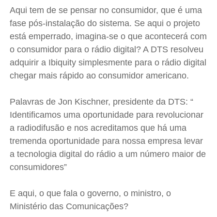
Expediente
Expediente
Expediente
Expediente
Aqui tem de se pensar no consumidor, que é uma
Contato
Contato
Contato
Contato
fase pós-instalação do sistema. Se aqui o projeto
Anuncie
Anuncie
Anuncie
Anuncie
está emperrado, imagina-se o que acontecerá com
o consumidor para o rádio digital? A
DTS
resolveu
adquirir a
Ibiquity
simplesmente para o rádio digital
Termos de Uso
Termos de Uso
Termos de Uso
Termos de Uso
chegar mais rápido ao consumidor americano.
Privacidade
Privacidade
Privacidade
Privacidade
Palavras de
Jon
Kischner
, presidente da
DTS
: “
Identificamos uma oportunidade para revolucionar
a radiodifusão e nos acreditamos que há uma
tremenda oportunidade para nossa empresa levar
a tecnologia digital do rádio a um número maior de
consumidores”
E aqui, o que fala o governo, o ministro, o
Ministério das Comunicações?