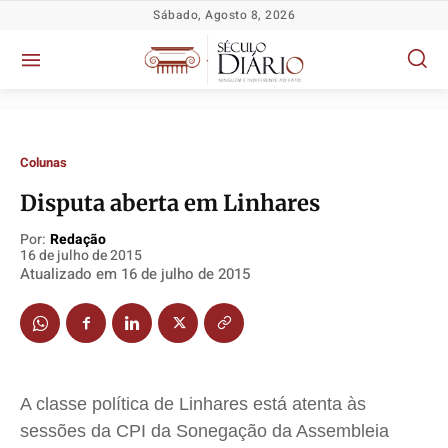
Sábado, Agosto 8, 2026
Colunas
Disputa aberta em Linhares
Política
Política
Política
Política
Por:
Redação
16 de julho de 2015
Socioeconômicas
Socioeconômicas
Socioeconômicas
Socioeconômicas
Atualizado em
16 de julho de 2015
TV Século
TV Século
TV Século
TV Século
Justiça
Justiça
Justiça
Justiça
Educação
Educação
Educação
Educação
Segurança
Segurança
Segurança
Segurança
A classe política de Linhares está atenta às
Meio Ambiente
Meio Ambiente
Meio Ambiente
Meio Ambiente
sessões da CPI da Sonegação da Assembleia
Saúde
Saúde
Saúde
Saúde