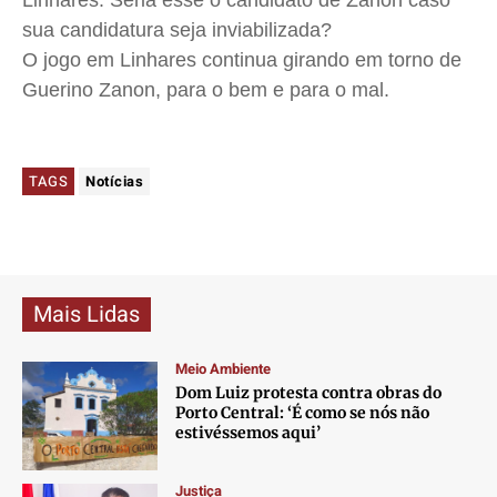
Linhares. Seria esse o candidato de
Zanon
caso
sua candidatura seja inviabilizada?
O jogo em Linhares continua girando em torno de
Guerino
Zanon
, para o bem e para o mal.
TAGS
Notícias
Mais Lidas
Meio Ambiente
Dom Luiz protesta contra obras do
Porto Central: ‘É como se nós não
estivéssemos aqui’
Justiça