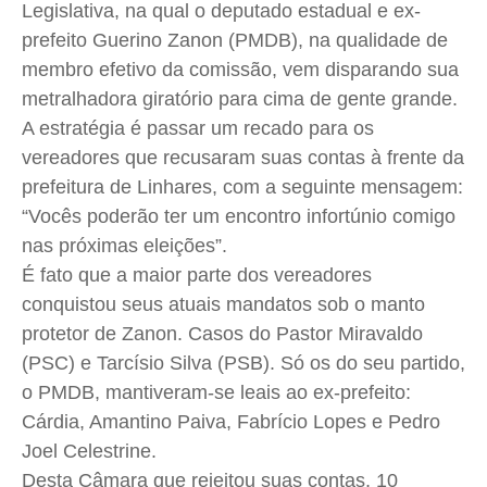
Legislativa, na qual o deputado estadual e ex-
Cidades
Cidades
Cidades
Cidades
prefeito Guerino
Zanon
(PMDB), na qualidade de
Direitos
Direitos
Direitos
Direitos
membro efetivo da comissão, vem disparando sua
metralhadora giratório para cima de gente grande.
Economia
Economia
Economia
Economia
A estratégia é passar um recado para os
Cultura
Cultura
Cultura
Cultura
vereadores que recusaram suas contas à frente da
Colunas
Colunas
Colunas
Colunas
prefeitura de Linhares, com a seguinte mensagem:
Caetano Roque
Caetano Roque
Caetano Roque
Caetano Roque
“Vocês poderão ter um encontro infortúnio comigo
Gustavo Bastos
Gustavo Bastos
Gustavo Bastos
Gustavo Bastos
nas próximas eleições”.
Jr Mignone (in memorian)
Jr Mignone (in memorian)
Jr Mignone (in memorian)
Jr Mignone (in memorian)
É fato que a maior parte dos vereadores
Wanda Sily
Wanda Sily
Wanda Sily
Wanda Sily
conquistou seus atuais mandatos sob o manto
protetor de
Zanon
. Casos do Pastor
Miravaldo
(PSC) e Tarcísio Silva (PSB). Só os do seu partido,
Publicidade Legal
Publicidade Legal
Publicidade Legal
Publicidade Legal
o PMDB, mantiveram-se leais ao ex-prefeito:
Anuncie
Anuncie
Anuncie
Anuncie
Cárdia, Amantino Paiva, Fabrício Lopes e Pedro
Joel
Celestrine
.
Quem Somos
Quem Somos
Quem Somos
Quem Somos
Desta Câmara que rejeitou suas contas, 10