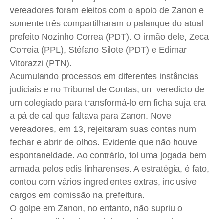
Expediente
Expediente
Expediente
Expediente
vereadores foram eleitos com o apoio de
Zanon
e
somente três compartilharam o palanque do atual
Contato
Contato
Contato
Contato
prefeito Nozinho
Correa
(PDT). O irmão dele, Zeca
Anuncie
Anuncie
Anuncie
Anuncie
Correia (
PPL
),
Stéfano
Silote
(PDT) e
Edimar
Vitorazzi
(PTN).
Termos de Uso
Termos de Uso
Termos de Uso
Termos de Uso
Acumulando processos em diferentes instâncias
Privacidade
Privacidade
Privacidade
Privacidade
judiciais e no Tribunal de Contas, um veredicto de
um colegiado para transformá-lo em ficha suja era
a pá de cal que faltava para
Zanon
. Nove
vereadores, em 13, rejeitaram suas contas num
fechar e abrir de olhos. Evidente que não houve
espontaneidade. Ao contrário, foi uma jogada bem
armada pelos edis linharenses. A estratégia, é fato,
contou com vários ingredientes extras, inclusive
cargos em comissão na prefeitura.
O golpe em
Zanon
, no entanto, não supriu o