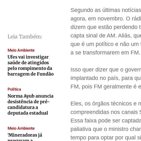
Cidades
Cidades
Cidades
Cidades
Segundo as últimas notícia
Direitos
Direitos
Direitos
Direitos
agora, em novembro. O rádi
Economia
Economia
Economia
Economia
dizem que estão perdendo t
Cultura
Cultura
Cultura
Cultura
capta sinal de AM. Aliás, q
Leia Também:
Colunas
Colunas
Colunas
Colunas
que é um político e não um 
Meio Ambiente
Caetano Roque
Caetano Roque
Caetano Roque
Caetano Roque
a se transformarem em FM.
Ufes vai investigar
Gustavo Bastos
Gustavo Bastos
Gustavo Bastos
Gustavo Bastos
saúde de atingidos
pelo rompimento da
Isso quer dizer que o govern
Jr Mignone (in memorian)
Jr Mignone (in memorian)
Jr Mignone (in memorian)
Jr Mignone (in memorian)
barragem de Fundão
implantado no país, para qu
Wanda Sily
Wanda Sily
Wanda Sily
Wanda Sily
FM, pois FM geralmente é es
Política
Norma Ayub anuncia
Publicidade Legal
Publicidade Legal
Publicidade Legal
Publicidade Legal
desistência de pré-
Eles, os órgãos técnicos e 
candidatura a
Anuncie
Anuncie
Anuncie
Anuncie
compreendidas nos canais 5
deputada estadual
Essa faixa pode ser captada
Meio Ambiente
paliativa que o ministro ch
Quem Somos
Quem Somos
Quem Somos
Quem Somos
‘Mineradoras já
tempo para optar por qual s
Expediente
Expediente
Expediente
Expediente
procuram a