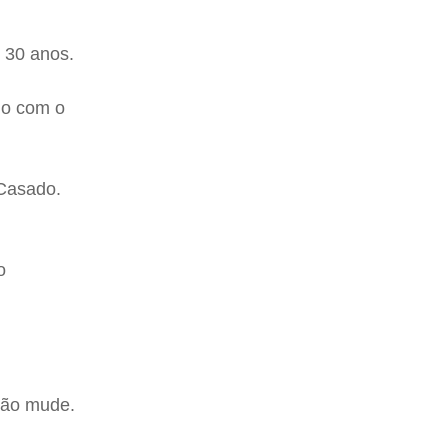
 30 anos.
do com o
 Casado.
o
não mude.