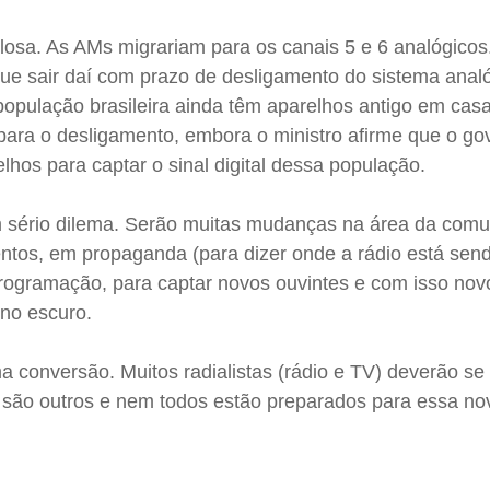
losa. As AMs migrariam para os canais 5 e 6 analógicos
que sair daí com prazo de desligamento do sistema anal
opulação brasileira ainda têm aparelhos antigo em casa
para o desligamento, embora o ministro afirme que o go
relhos para captar o sinal digital dessa população.
sério dilema. Serão muitas mudanças na área da comu
tos, em propaganda (para dizer onde a rádio está sen
rogramação, para captar novos ouvintes e com isso nov
 no escuro.
onversão. Muitos radialistas (rádio e TV) deverão se r
, são outros e nem todos estão preparados para essa no