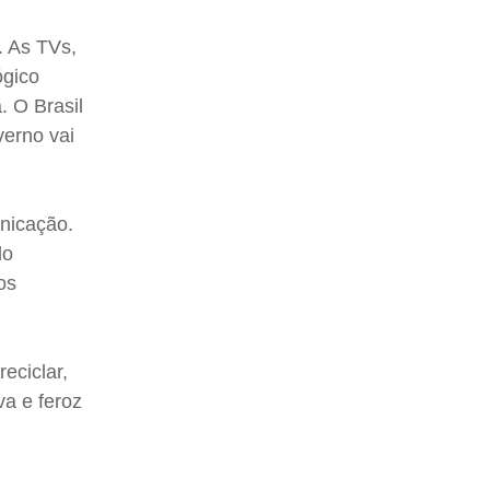
. As TVs,
ógico
. O Brasil
verno vai
nicação.
do
os
eciclar,
va e feroz