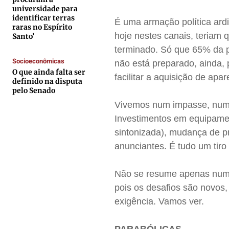
universidade para
Contato
Contato
Contato
Contato
identificar terras
É uma armação política ardi
raras no Espírito
Anuncie
Anuncie
Anuncie
Anuncie
hoje nestes canais, teriam 
Santo’
terminado. Só que 65% da p
Socioeconômicas
Termos de Uso
Termos de Uso
Termos de Uso
Termos de Uso
não está preparado, ainda, 
O que ainda falta ser
Privacidade
Privacidade
Privacidade
Privacidade
facilitar a aquisição de apa
definido na disputa
pelo Senado
Vivemos num impasse, num 
Investimentos em equipamen
sintonizada), mudança de p
anunciantes. É tudo um tiro
Não se resume apenas numa c
pois os desafios são novos
exigência. Vamos ver.