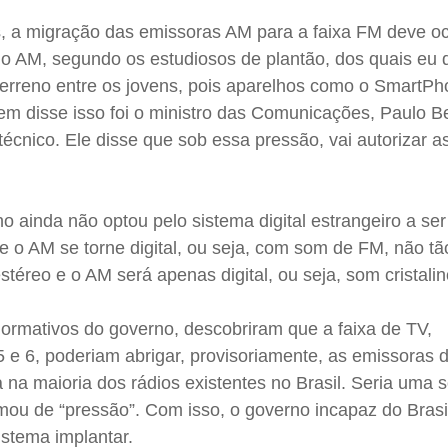
s, a migração das emissoras AM para a faixa FM deve oc
o AM, segundo os estudiosos de plantão, dos quais eu 
erreno entre os jovens, pois aparelhos como o SmartP
uem disse isso foi o ministro das Comunicações, Paulo B
técnico. Ele disse que sob essa pressão, vai autorizar a
o ainda não optou pelo sistema digital estrangeiro a ser
e o AM se torne digital, ou seja, com som de FM, não tão
téreo e o AM será apenas digital, ou seja, som cristali
normativos do governo, descobriram que a faixa de TV,
 e 6, poderiam abrigar, provisoriamente, as emissoras 
 na maioria dos rádios existentes no Brasil. Seria uma 
amou de “pressão”. Com isso, o governo incapaz do Brasil
istema implantar.