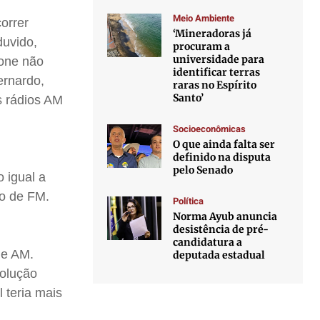
Meio Ambiente
orrer
‘Mineradoras já
duvido,
procuram a
universidade para
hone não
identificar terras
ernardo,
raras no Espírito
Santo’
s rádios AM
Socioeconômicas
O que ainda falta ser
definido na disputa
pelo Senado
 igual a
no de FM.
Política
Norma Ayub anuncia
desistência de pré-
candidatura a
de AM.
deputada estadual
solução
 teria mais