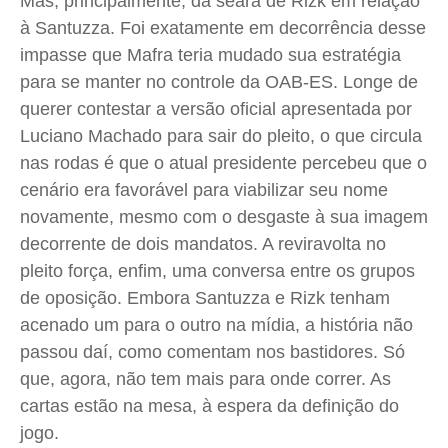
Mas, principalmente, da seara de
Rizk
em relação
à
Santuzza
. Foi exatamente em decorrência desse
Quem Somos
Quem Somos
Quem Somos
Quem Somos
impasse que Mafra teria mudado sua estratégia
Expediente
Expediente
Expediente
Expediente
para se manter no controle da OAB-ES. Longe de
Contato
Contato
Contato
Contato
querer contestar a versão oficial apresentada por
Anuncie
Anuncie
Anuncie
Anuncie
Luciano Machado para sair do pleito, o que circula
nas rodas é que o atual presidente percebeu que o
Termos de Uso
Termos de Uso
Termos de Uso
Termos de Uso
cenário era favorável para viabilizar seu nome
Privacidade
Privacidade
Privacidade
Privacidade
novamente, mesmo com o desgaste à sua imagem
decorrente de dois mandatos. A reviravolta no
pleito força, enfim, uma conversa entre os grupos
de oposição. Embora
Santuzza
e
Rizk
tenham
acenado um para o outro na mídia, a história não
passou daí, como comentam nos bastidores. Só
que, agora, não tem mais para onde correr. As
cartas estão na mesa, à espera da definição do
jogo.