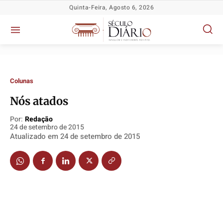
Quinta-Feira, Agosto 6, 2026
Colunas
Nós atados
Por:
Redação
24 de setembro de 2015
Atualizado em
24 de setembro de 2015
Política
Política
Política
Política
Socioeconômicas
Socioeconômicas
Socioeconômicas
Socioeconômicas
TV Século
TV Século
TV Século
TV Século
Justiça
Justiça
Justiça
Justiça
Educação
Educação
Educação
Educação
Segurança
Segurança
Segurança
Segurança