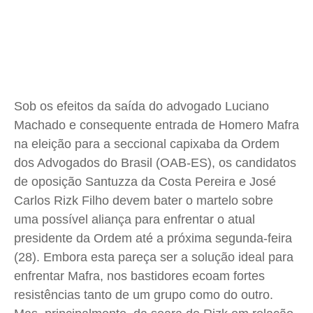
Meio Ambiente
Meio Ambiente
Meio Ambiente
Meio Ambiente
Saúde
Saúde
Saúde
Saúde
Cidades
Cidades
Cidades
Cidades
Direitos
Direitos
Direitos
Direitos
Economia
Economia
Economia
Economia
Sob os efeitos da saída do advogado Luciano
Cultura
Cultura
Cultura
Cultura
Machado e consequente entrada de Homero Mafra
Colunas
Colunas
Colunas
Colunas
na eleição para a seccional capixaba da Ordem
Caetano Roque
Caetano Roque
Caetano Roque
Caetano Roque
dos Advogados do Brasil (OAB-ES), os candidatos
de oposição
Santuzza
da Costa Pereira e José
Gustavo Bastos
Gustavo Bastos
Gustavo Bastos
Gustavo Bastos
Carlos
Rizk
Filho devem bater o martelo sobre
Jr Mignone (in memorian)
Jr Mignone (in memorian)
Jr Mignone (in memorian)
Jr Mignone (in memorian)
uma possível aliança para enfrentar o atual
Wanda Sily
Wanda Sily
Wanda Sily
Wanda Sily
presidente da Ordem até a próxima segunda-feira
(28). Embora esta pareça ser a solução ideal para
Publicidade Legal
Publicidade Legal
Publicidade Legal
Publicidade Legal
enfrentar Mafra, nos bastidores ecoam fortes
Anuncie
Anuncie
Anuncie
Anuncie
resistências tanto de um grupo como do outro.