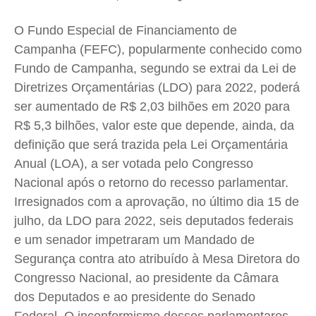
Saúde
Saúde
Saúde
Saúde
O Fundo Especial de Financiamento de
Cidades
Cidades
Cidades
Cidades
Campanha (FEFC), popularmente conhecido como
Direitos
Direitos
Direitos
Direitos
Fundo de Campanha, segundo se extrai da Lei de
Economia
Economia
Economia
Economia
Diretrizes Orçamentárias (LDO) para 2022, poderá
Cultura
Cultura
Cultura
Cultura
ser aumentado de R$ 2,03 bilhões em 2020 para
R$ 5,3 bilhões, valor este que depende, ainda, da
Colunas
Colunas
Colunas
Colunas
definição que será trazida pela Lei Orçamentária
Caetano Roque
Caetano Roque
Caetano Roque
Caetano Roque
Anual (LOA), a ser votada pelo Congresso
Gustavo Bastos
Gustavo Bastos
Gustavo Bastos
Gustavo Bastos
Nacional após o retorno do recesso parlamentar.
Jr Mignone (in memorian)
Jr Mignone (in memorian)
Jr Mignone (in memorian)
Jr Mignone (in memorian)
Irresignados com a aprovação, no último dia 15 de
Wanda Sily
Wanda Sily
Wanda Sily
Wanda Sily
julho, da LDO para 2022, seis deputados federais
e um senador impetraram um Mandado de
Segurança contra ato atribuído à Mesa Diretora do
Publicidade Legal
Publicidade Legal
Publicidade Legal
Publicidade Legal
Congresso Nacional, ao presidente da Câmara
Anuncie
Anuncie
Anuncie
Anuncie
dos Deputados e ao presidente do Senado