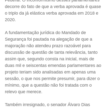
Federal. O inconformismo desses parlamentares
Quem Somos
Quem Somos
Quem Somos
Quem Somos
decorre do fato de que a verba aprovada é quase
Expediente
Expediente
Expediente
Expediente
o triplo da já elástica verba aprovada em 2018 e
Contato
Contato
Contato
Contato
2020.
Anuncie
Anuncie
Anuncie
Anuncie
A fundamentação jurídica do Mandado de
Segurança foi pautada na alegação de que a
Termos de Uso
Termos de Uso
Termos de Uso
Termos de Uso
majoração não atendeu prazo razoável para
Privacidade
Privacidade
Privacidade
Privacidade
discussão de questão de tanta relevância, tanto
assim que, segundo consta na inicial, mais de
duas mil e seiscentas emendas parlamentares ao
projeto teriam sido analisadas em apenas uma
sessão, o que nos permite presumir, para dizer o
mínimo, que a questão não foi tratada com o
relevo que merece.
Também irresignado, o senador Álvaro Dias