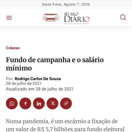
Sexta-Feira, Agosto 7, 2026
Colunas
​Fundo de campanha e o salário
mínimo
Política
Política
Política
Política
Por:
Rodrigo Carlos De Souza
28 de julho de 2021
Socioeconômicas
Socioeconômicas
Socioeconômicas
Socioeconômicas
Atualizado em
28 de julho de 2021
TV Século
TV Século
TV Século
TV Século
Justiça
Justiça
Justiça
Justiça
Educação
Educação
Educação
Educação
Numa pandemia, é um escárnio a fixação de
Segurança
Segurança
Segurança
Segurança
um valor de R$ 5,7 bilhões para fundo eleitoral
Meio Ambiente
Meio Ambiente
Meio Ambiente
Meio Ambiente