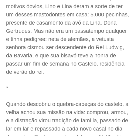
Quem Somos
Quem Somos
Quem Somos
Quem Somos
motivos óbvios, Lino e Lina deram a sorte de ter
Expediente
Expediente
Expediente
Expediente
um desses mastodontes em casa: 5.000 pecinhas,
Contato
Contato
Contato
Contato
presente de casamento da avó da Lina, Dona
Anuncie
Anuncie
Anuncie
Anuncie
Gertrudes. Mas não era um passatempo qualquer
e tinha pedigree: neta de alemães, a vetusta
senhora cismou ser descendente do Rei Ludwig,
Termos de Uso
Termos de Uso
Termos de Uso
Termos de Uso
da Bavaria, e que sua bisavó teve a honra de
Privacidade
Privacidade
Privacidade
Privacidade
passar um fim de semana no Castelo, residência
de verão do rei.
*
Quando descobriu o quebra-cabeças do castelo, a
velha achou sua missão na vida: comprou, armou,
e a distração virou tradição de família, passado de
lar em lar e repassado a cada novo casal no dia