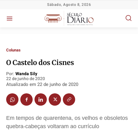
Sábado, Agosto 8, 2026
Colunas
O Castelo dos Cisnes
Por:
Wanda Sily
22 de junho de 2020
Política
Política
Política
Política
Atualizado em
22 de junho de 2020
Socioeconômicas
Socioeconômicas
Socioeconômicas
Socioeconômicas
TV Século
TV Século
TV Século
TV Século
Justiça
Justiça
Justiça
Justiça
Educação
Educação
Educação
Educação
Em tempos de quarentena, os velhos e obsoletos
Segurança
Segurança
Segurança
Segurança
quebra-cabeças voltaram ao currículo
Meio Ambiente
Meio Ambiente
Meio Ambiente
Meio Ambiente