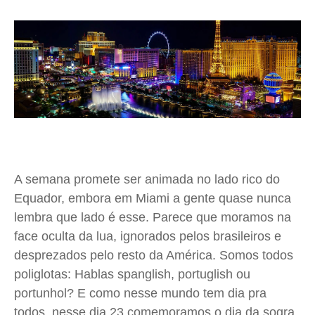
Saúde
Saúde
Saúde
Saúde
Cidades
Cidades
Cidades
Cidades
Direitos
Direitos
Direitos
Direitos
Economia
Economia
Economia
Economia
Cultura
Cultura
Cultura
Cultura
Colunas
Colunas
Colunas
Colunas
Caetano Roque
Caetano Roque
Caetano Roque
Caetano Roque
Gustavo Bastos
Gustavo Bastos
Gustavo Bastos
Gustavo Bastos
A semana promete ser animada no lado rico do
Jr Mignone (in memorian)
Jr Mignone (in memorian)
Jr Mignone (in memorian)
Jr Mignone (in memorian)
Equador, embora em Miami a gente quase nunca
Wanda Sily
Wanda Sily
Wanda Sily
Wanda Sily
lembra que lado é esse. Parece que moramos na
face oculta da lua, ignorados pelos brasileiros e
Publicidade Legal
Publicidade Legal
Publicidade Legal
Publicidade Legal
desprezados pelo resto da América. Somos todos
Anuncie
Anuncie
Anuncie
Anuncie
poliglotas: Hablas spanglish, portuglish ou
portunhol? E como nesse mundo tem dia pra
Quem Somos
Quem Somos
Quem Somos
Quem Somos
todos, nesse dia 23 comemoramos o dia da sogra,