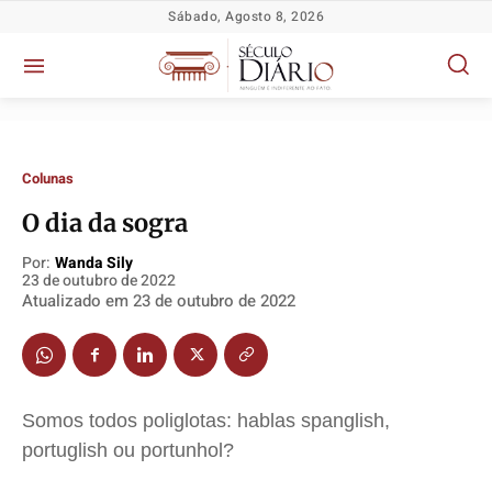
Sábado, Agosto 8, 2026
Colunas
O dia da sogra
Por:
Wanda Sily
Política
Política
Política
Política
23 de outubro de 2022
Atualizado em
23 de outubro de 2022
Socioeconômicas
Socioeconômicas
Socioeconômicas
Socioeconômicas
TV Século
TV Século
TV Século
TV Século
Justiça
Justiça
Justiça
Justiça
Educação
Educação
Educação
Educação
Somos todos poliglotas: hablas spanglish,
Segurança
Segurança
Segurança
Segurança
portuglish ou portunhol?
Meio Ambiente
Meio Ambiente
Meio Ambiente
Meio Ambiente