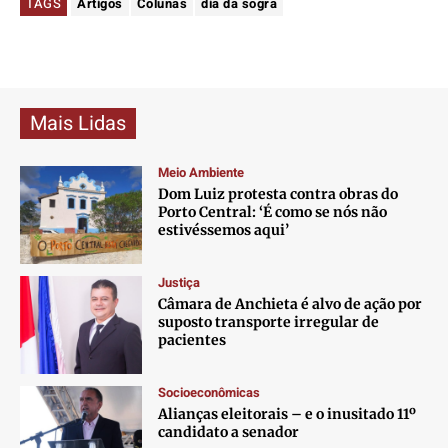
TAGS
Artigos
Colunas
dia da sogra
Mais Lidas
Meio Ambiente
Dom Luiz protesta contra obras do
Porto Central: ‘É como se nós não
estivéssemos aqui’
Justiça
Câmara de Anchieta é alvo de ação por
suposto transporte irregular de
pacientes
Socioeconômicas
Alianças eleitorais – e o inusitado 11º
candidato a senador