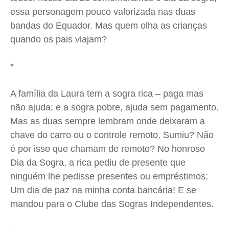
essa personagem pouco valorizada nas duas
Expediente
Expediente
Expediente
Expediente
bandas do Equador. Mas quem olha as crianças
Contato
Contato
Contato
Contato
quando os pais viajam?
Anuncie
Anuncie
Anuncie
Anuncie
*
Termos de Uso
Termos de Uso
Termos de Uso
Termos de Uso
Privacidade
Privacidade
Privacidade
Privacidade
A família da Laura tem a sogra rica – paga mas
não ajuda; e a sogra pobre, ajuda sem pagamento.
Mas as duas sempre lembram onde deixaram a
chave do carro ou o controle remoto. Sumiu? Não
é por isso que chamam de remoto? No honroso
Dia da Sogra, a rica pediu de presente que
ninguém lhe pedisse presentes ou empréstimos:
Um dia de paz na minha conta bancária! E se
mandou para o Clube das Sogras Independentes.